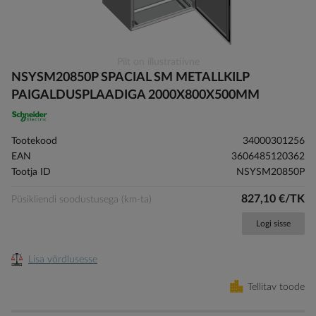
Skip
Pilt on illustratiivne
to
NSYSM20850P SPACIAL SM METALLKILP
the
PAIGALDUSPLAADIGA 2000X800X500MM
beginning
of
the
Tootekood
34000301256
images
EAN
3606485120362
gallery
Tootja ID
NSYSM20850P
827,10 €/TK
Püsikliendi soodustusega (km-ta)
Logi sisse
Lisa võrdlusesse
Tellitav toode