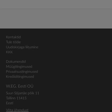
Kontaktid
Tule tööle
Uudiskirjaga liitumine
KKK
Dokumendid
Müügitingimused
Privaatsustingimused
Krediiditingimused
W.EG. Eesti OÜ
Suur-Sõjamäe põik 11
Tallinn 11415
Eesti
Võta ühendust