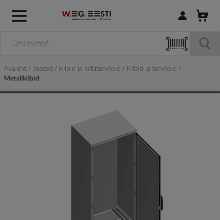
Logi sisse / R
Avaleht
Tooted
Kilbid ja kilbitarvikud
Kilbid ja tarvikud
Metallkilbid
Skip
to
the
end
of
the
images
gallery