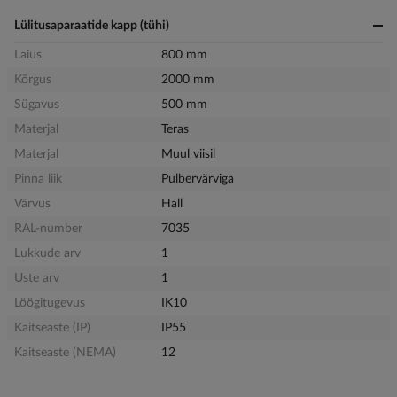
Lülitusaparaatide kapp (tühi)
Laius
800 mm
Kõrgus
2000 mm
Sügavus
500 mm
Materjal
Teras
Materjal
Muul viisil
Pinna liik
Pulbervärviga
Värvus
Hall
RAL-number
7035
Lukkude arv
1
Uste arv
1
Löögitugevus
IK10
Kaitseaste (IP)
IP55
Kaitseaste (NEMA)
12