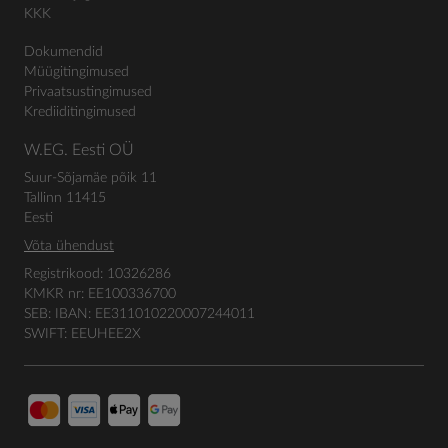
KKK
Dokumendid
Müügitingimused
Privaatsustingimused
Krediiditingimused
W.EG. Eesti OÜ
Suur-Sõjamäe põik 11
Tallinn 11415
Eesti
Võta ühendust
Registrikood: 10326286
KMKR nr: EE100336700
SEB: IBAN: EE311010220007244011
SWIFT: EEUHEE2X