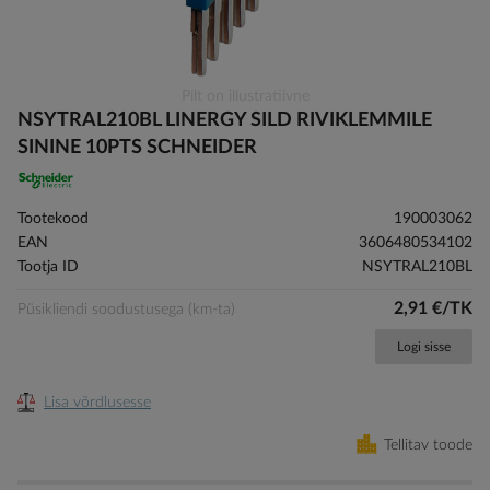
Skip
Pilt on illustratiivne
to
NSYTRAL210BL LINERGY SILD RIVIKLEMMILE
the
SININE 10PTS SCHNEIDER
beginning
of
the
Tootekood
190003062
images
EAN
3606480534102
gallery
Tootja ID
NSYTRAL210BL
2,91 €/TK
Püsikliendi soodustusega (km-ta)
Logi sisse
Lisa võrdlusesse
Tellitav toode