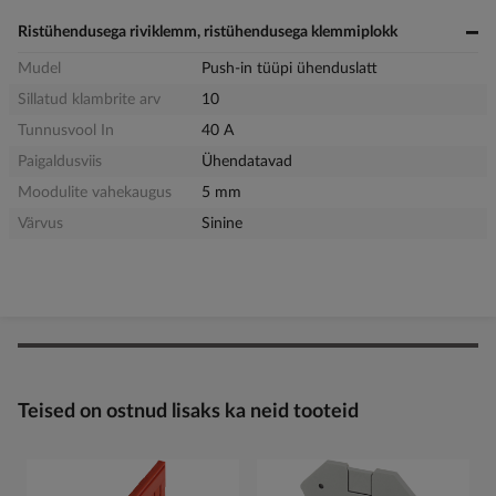
Ristühendusega riviklemm, ristühendusega klemmiplokk
Mudel
Push-in tüüpi ühenduslatt
Sillatud klambrite arv
10
Tunnusvool In
40 A
Paigaldusviis
Ühendatavad
Moodulite vahekaugus
5 mm
Värvus
Sinine
Teised on ostnud lisaks ka neid tooteid