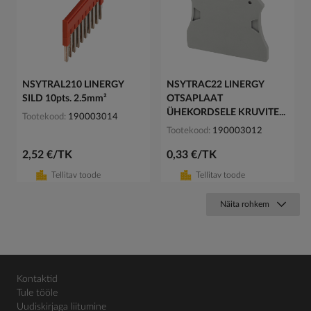
NSYTRAL210 LINERGY
NSYTRAC22 LINERGY
SILD 10pts. 2.5mm²
OTSAPLAAT
ÜHEKORDSELE KRUVITE...
Tootekood
190003014
Tootekood
190003012
2,52 €/TK
0,33 €/TK
Tellitav toode
Tellitav toode
Näita rohkem
Kontaktid
Tule tööle
Uudiskirjaga liitumine