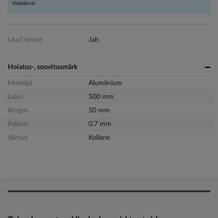
tööpäeval.
Lisa1 toode
Jah
Hoiatus-, soovitusmärk
Materjal
Alumiinium
Laius
500 mm
Kõrgus
50 mm
Paksus
0.7 mm
Värvus
Kollane