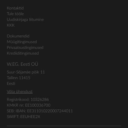
Kontaktid
Tule tööle
Uudiskirjaga liitumine
KKK
Dokumendid
Müügitingimused
Privaatsustingimused
Krediiditingimused
W.EG. Eesti OÜ
Suur-Sõjamäe põik 11
Tallinn 11415
Eesti
Võta ühendust
Registrikood: 10326286
KMKR nr: EE100336700
SEB: IBAN: EE311010220007244011
SWIFT: EEUHEE2X