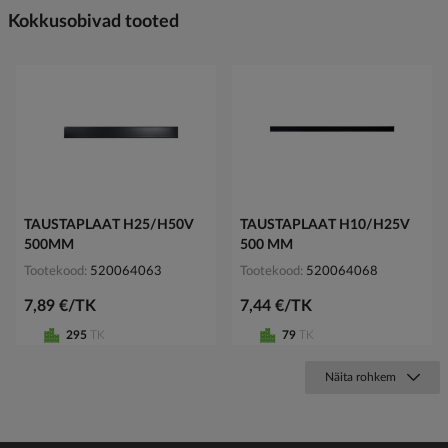
Kokkusobivad tooted
TAUSTAPLAAT H25/H50V
TAUSTAPLAAT H10/H25V
500MM
500 MM
Tootekood
520064063
Tootekood
520064068
7,89 €/TK
7,44 €/TK
295
TK
79
TK
Näita rohkem