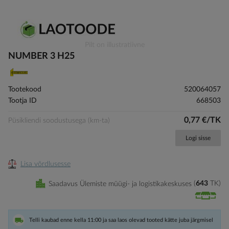
Skip
Pilt on illustratiivne
to
NUMBER 3 H25
the
beginning
of
Tootekood
520064057
the
Tootja ID
668503
images
gallery
0,77 €/TK
Püsikliendi soodustusega (km-ta)
Logi sisse
Lisa võrdlusesse
Saadavus Ülemiste müügi- ja logistikakeskuses
643
TK
Telli kaubad enne kella 11:00 ja saa laos olevad tooted kätte juba järgmisel