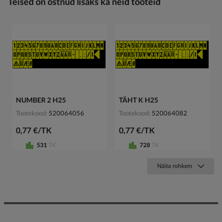
Teised on ostnud lisaks ka neid tooteid
NUMBER 2 H25
TÄHT K H25
Tootekood
520064056
Tootekood
520064082
0,77 €/TK
0,77 €/TK
531
TK
728
TK
Näita rohkem