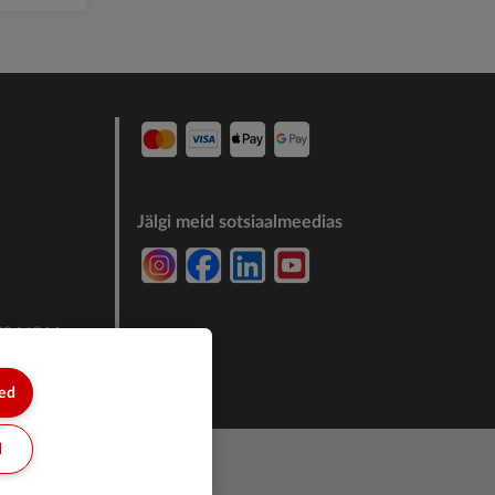
Jälgi meid sotsiaalmeedias
7244011
sed
d