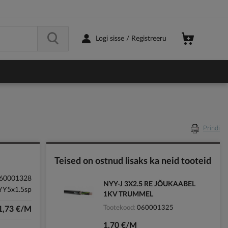
Logi sisse / Registreeru
Prindi
Teised on ostnud lisaks ka neid tooteid
60001328
NYY-J 3X2.5 RE JÕUKAABEL
Y5x1.5sp
1KV TRUMMEL
Tootekood
060001325
1,73 €/M
1,70 €/M