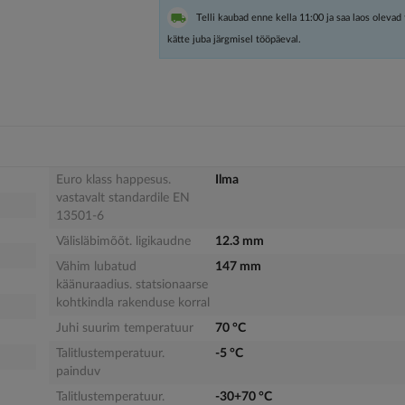
Telli kaubad enne kella 11:00 ja saa laos olevad
kätte juba järgmisel tööpäeval.
Euro klass happesus.
Ilma
vastavalt standardile EN
13501-6
Välisläbimõõt. ligikaudne
12.3 mm
Vähim lubatud
147 mm
käänuraadius. statsionaarse
kohtkindla rakenduse korral
Juhi suurim temperatuur
70 °C
Talitlustemperatuur.
-5 °C
painduv
Talitlustemperatuur.
-30+70 °C