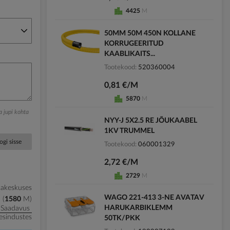
4425
M
50MM 50M 450N KOLLANE
KORRUGEERITUD
KAABLIKAITS...
Tootekood
520360004
0,81 €/M
5870
M
ga jupi kohta
NYY-J 5X2.5 RE JÕUKAABEL
1KV TRUMMEL
ogi sisse
Tootekood
060001329
2,72 €/M
2729
M
kakeskuses
WAGO 221-413 3-NE AVATAV
1580
M
HARUKARBIKLEMM
Saadavus
esindustes
50TK/PKK