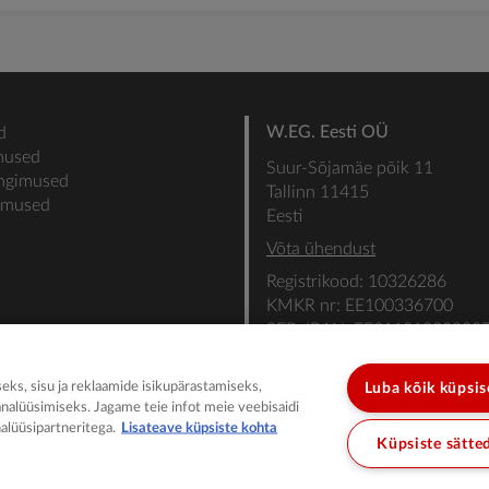
W.EG. Eesti OÜ
d
mused
Suur-Sõjamäe põik 11
ingimused
Tallinn 11415
gimused
Eesti
Võta ühendust
Registrikood: 10326286
KMKR nr: EE100336700
SEB: IBAN: EE31101022000
SWIFT: EEUHEE2X
ks, sisu ja reklaamide isikupärastamiseks,
Luba kõik küpsi
analüüsimiseks. Jagame teie infot meie veebisaidi
alüüsipartneritega.
Lisateave küpsiste kohta
Küpsiste sätte