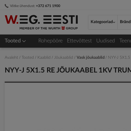
Skip
Võtke ühendust:
+372 671 1900
to
Content
Kategooriad
Bränd
Tooted
Rohepööre
Ettevõttest
Uudised
Teen
Avaleht
Tooted
Kaablid
Jõukaablid
Vask jõukaablid
NYY-J 5X1.
NYY-J 5X1.5 RE JÕUKAABEL 1KV TR
Skip
to
the
end
of
the
images