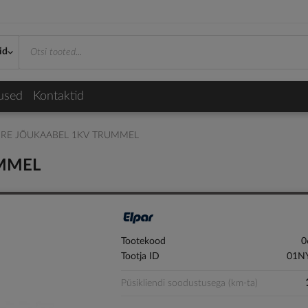
id
used
Kontaktid
5 RE JÕUKAABEL 1KV TRUMMEL
UMMEL
Tootekood
0
Tootja ID
01NY
Püsikliendi soodustusega (km-ta)