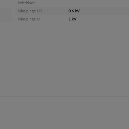
kohtkindel
Nimipinge U0
0.6 kV
Nimipinge U
1 kV