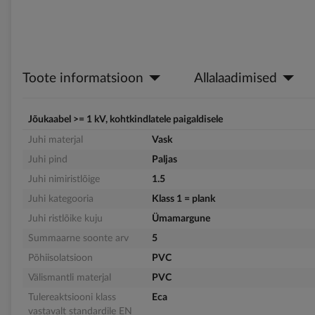
Toote informatsioon
Allalaadimised
Jõukaabel >= 1 kV, kohtkindlatele paigaldisele
Juhi materjal
Vask
Juhi pind
Paljas
Juhi nimiristlõige
1.5
Juhi kategooria
Klass 1 = plank
Juhi ristlõike kuju
Ümamargune
Summaarne soonte arv
5
Põhiisolatsioon
PVC
Välismantli materjal
PVC
Tulereaktsiooni klass
Eca
vastavalt standardile EN