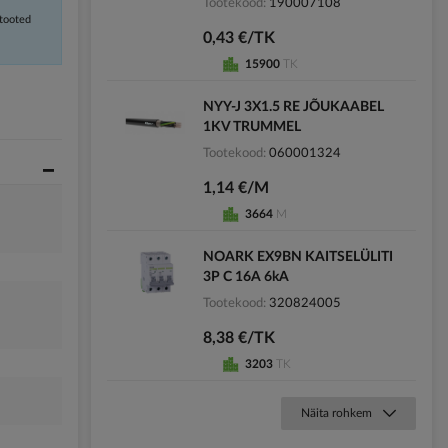
Tootekood
190007108
 tooted
0,43 €/TK
15900
TK
NYY-J 3X1.5 RE JÕUKAABEL
1KV TRUMMEL
Tootekood
060001324
1,14 €/M
3664
M
NOARK EX9BN KAITSELÜLITI
3P C 16A 6kA
Tootekood
320824005
8,38 €/TK
3203
TK
Näita rohkem