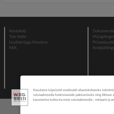
Kontaktid
Dokumendi
Tule tööle
Müügitingi
Uudiskirjaga liitumine
Privaatsust
KKK
Krediiditin
Kasutame küpsiseid veebisaidi nõuetekohaseks toimimise
sotsiaalmeedia funktsioonide pakkumiseks ning liikluse 
kasutamise kohta ka meie sotsiaalmeedia-, reklaami ja an