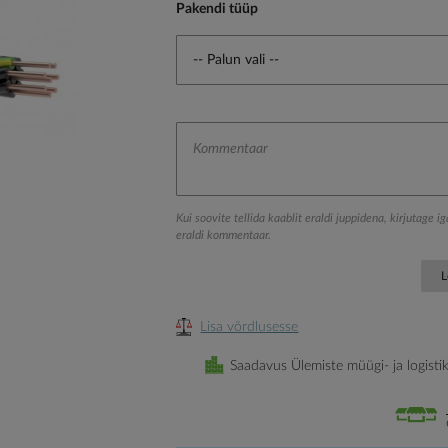
Pakendi tüüp
Kui soovite tellida kaablit eraldi juppidena, kirjutage i
eraldi kommentaar.
L
Lisa võrdlusesse
Saadavus Ülemiste müügi- ja logisti