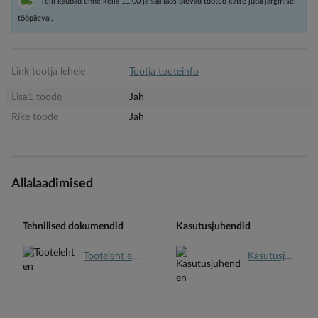
Telli kaubad enne kella 11:00 ja saa laos olevad tooted kätte juba järgmisel
tööpäeval.
Link tootja lehele
Tootja tooteinfo
Lisa1 toode
Jah
Rike toode
Jah
Allalaadimised
Tehnilised dokumendid
Kasutusjuhendid
Tooteleht en.pdf
Kasutusjuhend en.pdf