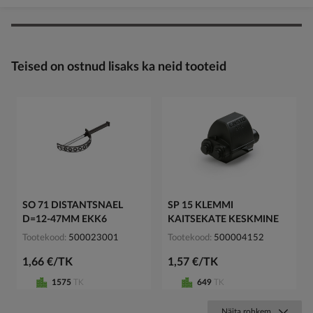
Teised on ostnud lisaks ka neid tooteid
SO 71 DISTANTSNAEL
SP 15 KLEMMI
D=12-47MM EKK6
KAITSEKATE KESKMINE
Tootekood
500023001
Tootekood
500004152
1,66 €/TK
1,57 €/TK
1575
TK
649
TK
Näita rohkem