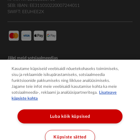
SEB: IBAN: EE311010220007244011
SWIFT: EEUHEE2X
Jälgi meid sotsiaalmeedias
Kasutame küpsiseid veebisaidi nõuetekohaseks toimimiseks,
sisu ja reklaamide isikupärastamiseks, sotsiaalmeedia
funktsioonide pakkumiseks ning liikluse analüüsimiseks.
Jagame teie infot meie veebisaidi kasutamise kohta ka meie
sotsiaalmeedia-, reklaami ja analüüsipartneritega.
Lisateave
küpsiste kohta
Luba kõik küpsised
© 2026 Member of the Würth Group
Küpsiste sätted