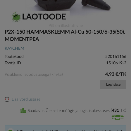
Skip
Pilt on illustratiivne
to
P2X-150 HAMMASKLEMM Al-Cu 50-150/6-35(50).
the
MOMENTPEA
beginning
RAYCHEM
of
the
Tootekood
520161156
images
Tootja ID
1510619-2
gallery
4,93 €/TK
Püsikliendi soodustusega (km-ta)
Logi sisse
Lisa võrdlusesse
Saadavus Ülemiste müügi- ja logistikakeskuses
431
TK