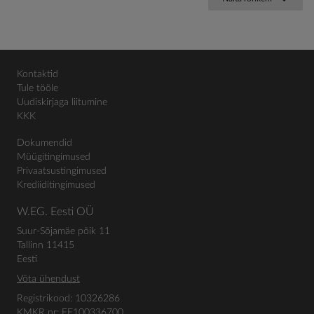
Kontaktid
Tule tööle
Uudiskirjaga liitumine
KKK
Dokumendid
Müügitingimused
Privaatsustingimused
Krediiditingimused
W.EG. Eesti OÜ
Suur-Sõjamäe põik 11
Tallinn 11415
Eesti
Võta ühendust
Registrikood: 10326286
KMKR nr: EE100336700