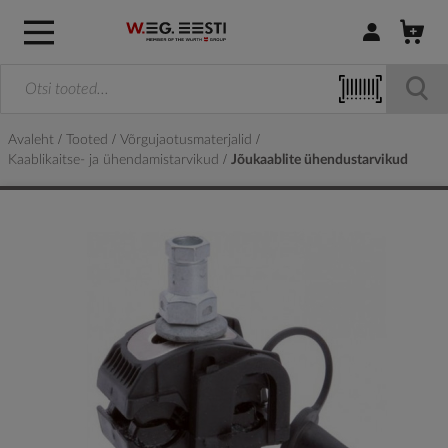
Logi sisse / R
Avaleht
Tooted
Võrgujaotusmaterjalid
Kaablikaitse- ja ühendamistarvikud
Jõukaablite ühendustarvikud
Skip
to
the
end
of
the
images
gallery