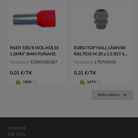
PAEH 100/8 ISOL.HÜLSS
EURO-TOP HALL LÄBIVIIK
1.0MM² 8MM PUNANE
RAL7035 M 20 x 1.5 RST 6...
Tootekood
52085100387
Tootekood
170740106
0,01 €/TK
0,31 €/TK
1800
TK
1674
TK
Näita rohkem
Kontaktid
Tule tööle