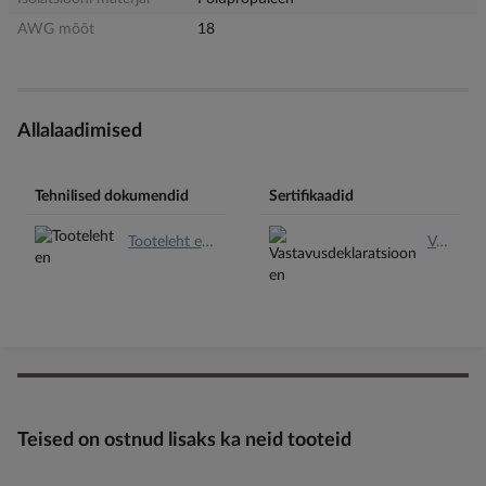
AWG mõõt
18
Allalaadimised
Tehnilised dokumendid
Sertifikaadid
Tooteleht en.pdf
Vastavusdeklaratsioon en.pdf
Teised on ostnud lisaks ka neid tooteid