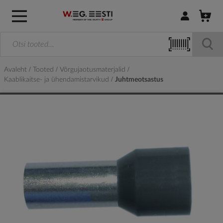
Logi sisse / R
Avaleht
Tooted
Võrgujaotusmaterjalid
Kaablikaitse- ja ühendamistarvikud
Juhtmeotsastus
Skip
to
the
end
of
the
images
gallery