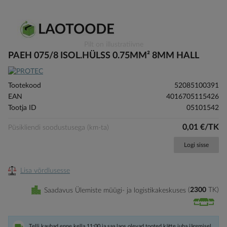
Skip
Pilt on illustratiivne
to
PAEH 075/8 ISOL.HÜLSS 0.75MM² 8MM HALL
the
beginning
of
Tootekood
52085100391
the
EAN
4016705115426
images
Tootja ID
05101542
gallery
0,01 €/TK
Püsikliendi soodustusega (km-ta)
Logi sisse
Lisa võrdlusesse
Saadavus Ülemiste müügi- ja logistikakeskuses
2300
TK
Telli kaubad enne kella 11:00 ja saa laos olevad tooted kätte juba järgmisel