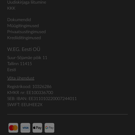
Uudiskirjaga liitumine
KKK
Dokumendid
Müügitingimused
Privaatsustingimused
Krediiditingimused
W.EG. Eesti OÜ
Suur-Sõjamäe põik 11
Tallinn 11415
Eesti
Võta ühendust
Registrikood: 10326286
KMKR nr: EE100336700
SEB: IBAN: EE311010220007244011
SWIFT: EEUHEE2X