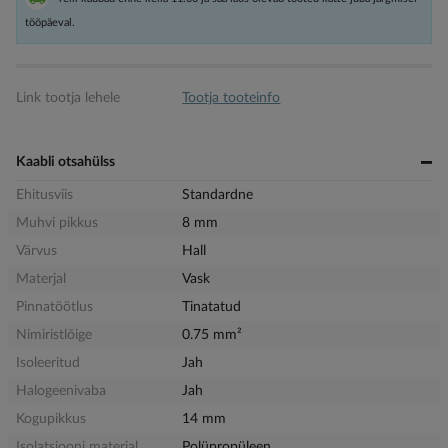
tööpäeval.
Link tootja lehele
Tootja tooteinfo
Kaabli otsahülss
Ehitusviis
Standardne
Muhvi pikkus
8 mm
Värvus
Hall
Materjal
Vask
Pinnatöötlus
Tinatatud
Nimiristlõige
0.75 mm²
Isoleeritud
Jah
Halogeenivaba
Jah
Kogupikkus
14 mm
Isolatsiooni materjal
Polüpropüleen