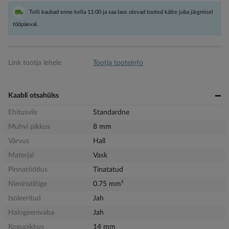
Telli kaubad enne kella 11:00 ja saa laos olevad tooted kätte juba järgmisel
tööpäeval.
Link tootja lehele
Tootja tooteinfo
Kaabli otsahülss
Ehitusviis
Standardne
Muhvi pikkus
8 mm
Värvus
Hall
Materjal
Vask
Pinnatöötlus
Tinatatud
Nimiristlõige
0.75 mm²
Isoleeritud
Jah
Halogeenivaba
Jah
Kogupikkus
14 mm