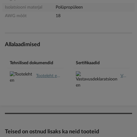
Isolatsiooni materjal
Polüpropüleen
AWG mõõt
18
Allalaadimised
Tehnilised dokumendid
Sertifikaadid
Tooteleht en.pdf
Vastavusdeklaratsioon en.pdf
Teised on ostnud lisaks ka neid tooteid