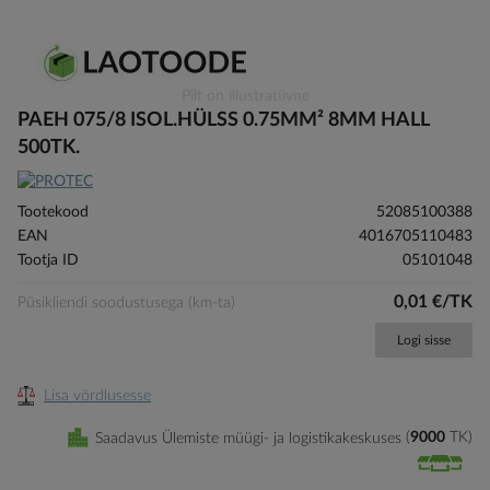
Skip
Pilt on illustratiivne
to
PAEH 075/8 ISOL.HÜLSS 0.75MM² 8MM HALL
the
500TK.
beginning
of
the
Tootekood
52085100388
images
EAN
4016705110483
gallery
Tootja ID
05101048
0,01 €/TK
Püsikliendi soodustusega (km-ta)
Logi sisse
Lisa võrdlusesse
Saadavus Ülemiste müügi- ja logistikakeskuses
9000
TK