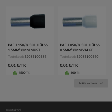
PAEH 150/8 ISOL.HÜLSS
PAEH 050/8 ISOL.HÜLSS
1.5MM² 8MM MUST
0.5MM² 8MM VALGE
Tootekood
52085100389
Tootekood
52085100390
0,01 €/TK
0,01 €/TK
4500
TK
600
TK
Näita rohkem
Kontaktid