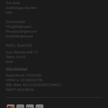
Tule tööle
Uudiskirjaga liitumine
KKK
Dokumendid
Müügitingimused
Privaatsustingimused
Krediiditingimused
W.EG. Eesti OÜ
Suur-Sõjamäe põik 11
Tallinn 11415
Eesti
Võta ühendust
Registrikood: 10326286
KMKR nr: EE100336700
SEB: IBAN: EE311010220007244011
SWIFT: EEUHEE2X