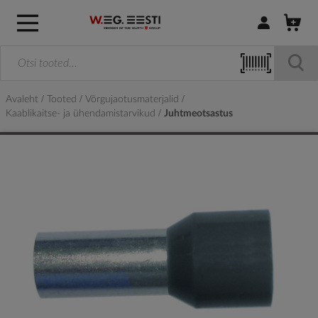
Logi sisse / R
Avaleht
Tooted
Võrgujaotusmaterjalid
Kaablikaitse- ja ühendamistarvikud
Juhtmeotsastus
Skip
to
the
end
of
the
images
gallery