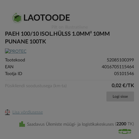
Skip
Pilt on illustratiivne
to
PAEH 100/10 ISOL.HÜLSS 1.0MM² 10MM
the
PUNANE 100TK
beginning
of
the
Tootekood
52085100399
images
EAN
4016705115464
gallery
Tootja ID
05101546
0,02 €/TK
Püsikliendi soodustusega (km-ta)
Logi sisse
Lisa võrdlusesse
Saadavus Ülemiste müügi- ja logistikakeskuses
2200
TK