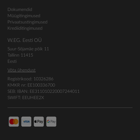
Dokumendid
Müügitingimused
Privaatsustingimused
Krediiditingimused
W.EG. Eesti OÜ
Suur-Sõjamäe põik 11
Tallinn 11415
Eesti
Võta ühendust
Registrikood: 10326286
KMKR nr: EE100336700
SEB: IBAN: EE311010220007244011
SWIFT: EEUHEE2X