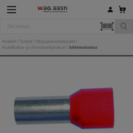
Logi sisse / R
Avaleht
Tooted
Võrgujaotusmaterjalid
Kaablikaitse- ja ühendamistarvikud
Juhtmeotsastus
Skip
to
the
end
of
the
images
gallery