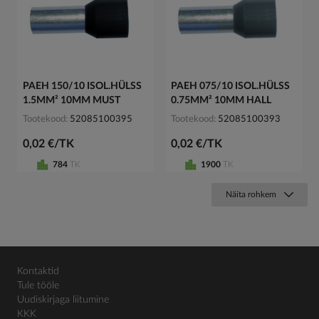
PAEH 150/10 ISOL.HÜLSS
PAEH 075/10 ISOL.HÜLSS
1.5MM² 10MM MUST
0.75MM² 10MM HALL
Tootekood
52085100395
Tootekood
52085100393
0,02 €/TK
0,02 €/TK
784
TK
1900
TK
Näita rohkem
Kontaktid
Tule tööle
Uudiskirjaga liitumine
KKK