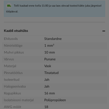
Telli kaubad enne kella 11:00 ja saa laos olevad tooted kätte juba järgmisel
tööpäeval.
Kaabli otsahülss
Ehitusviis
Standardne
Nimiristlõige
1 mm²
Muhvi pikkus
10 mm
Värvus
Punane
Materjal
Vask
Pinnatöötlus
Tinatatud
Isoleeritud
Jah
Halogeenivaba
Jah
Kogupikkus
16 mm
Isolatsiooni materjal
Polüpropüleen
AWG mõõt
18