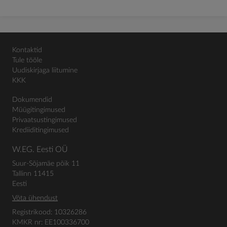
Kontaktid
Tule tööle
Uudiskirjaga liitumine
KKK
Dokumendid
Müügitingimused
Privaatsustingimused
Krediiditingimused
W.EG. Eesti OÜ
Suur-Sõjamäe põik 11
Tallinn 11415
Eesti
Võta ühendust
Registrikood: 10326286
KMKR nr: EE100336700