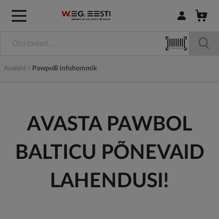
Logi sisse / R
Avaleht
Pawpolli infohommik
AVASTA PAWBOL
BALTICU PÕNEVAID
LAHENDUSI!