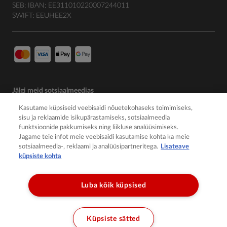
SEB: IBAN: EE311010220007244011
SWIFT: EEUHEE2X
Jälgi meid sotsiaalmeedias
Kasutame küpsiseid veebisaidi nõuetekohaseks toimimiseks,
sisu ja reklaamide isikupärastamiseks, sotsiaalmeedia
funktsioonide pakkumiseks ning liikluse analüüsimiseks.
Jagame teie infot meie veebisaidi kasutamise kohta ka meie
sotsiaalmeedia-, reklaami ja analüüsipartneritega.
Lisateave
küpsiste kohta
Luba kõik küpsised
© 2026 Member of the Würth Group
Küpsiste sätted