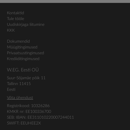
Kontaktid
Tule tööle
Uudiskirjaga liitumine
KKK
Dokumendid
Müügitingimused
Privaatsustingimused
Krediiditingimused
W.EG. Eesti OÜ
Suur-Sõjamäe põik 11
Tallinn 11415
Eesti
Võta ühendust
Registrikood: 10326286
KMKR nr: EE100336700
SEB: IBAN: EE311010220007244011
SWIFT: EEUHEE2X