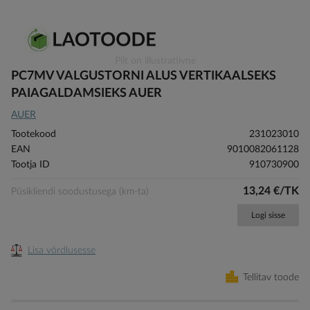
Skip
Pilt on illustratiivne
to
PC7MV VALGUSTORNI ALUS VERTIKAALSEKS
the
PAIAGALDAMSIEKS AUER
beginning
AUER
of
the
Tootekood
231023010
images
EAN
9010082061128
gallery
Tootja ID
910730900
13,24 €/TK
Püsikliendi soodustusega (km-ta)
Logi sisse
Lisa võrdlusesse
Tellitav toode