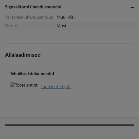
Signaalitorni ühendusmoodul
Välisahela ühenduse tüüp
Muul viisil
Värvus
Must
Allalaadimised
Tehnilised dokumendid
Tooteleht et.pdf