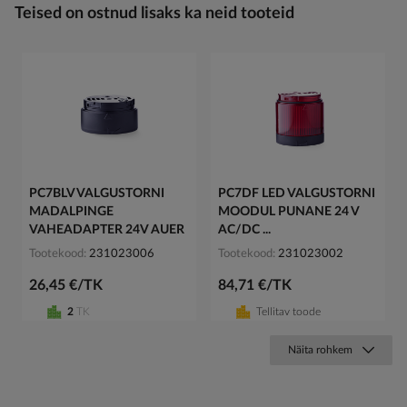
Teised on ostnud lisaks ka neid tooteid
PC7BLV VALGUSTORNI
PC7DF LED VALGUSTORNI
MADALPINGE
MOODUL PUNANE 24 V
VAHEADAPTER 24V AUER
AC/DC ...
Tootekood
231023006
Tootekood
231023002
26,45 €/TK
84,71 €/TK
2
TK
Tellitav toode
Näita rohkem