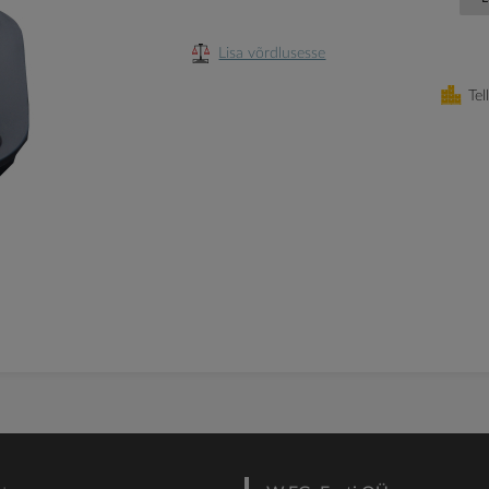
Lisa võrdlusesse
Tel