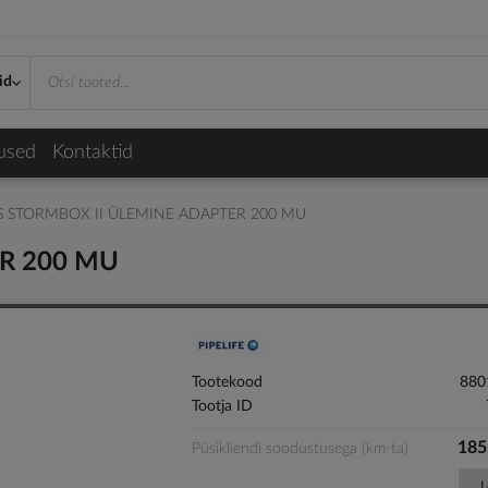
id
used
Kontaktid
S STORMBOX II ÜLEMINE ADAPTER 200 MU
ER 200 MU
Tootekood
880
Tootja ID
185
Püsikliendi soodustusega (km-ta)
L