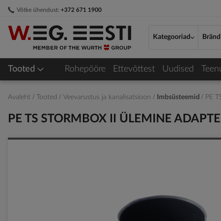
Skip
Võtke ühendust:
+372 671 1900
to
Content
Kategooriad
Bränd
Tooted
Rohepööre
Ettevõttest
Uudised
Teen
Avaleht
Tooted
Veevarustus ja kanalisatsioon
Imbsüsteemid
PE T
PE TS STORMBOX II ÜLEMINE ADAPT
Skip
to
the
end
of
the
images