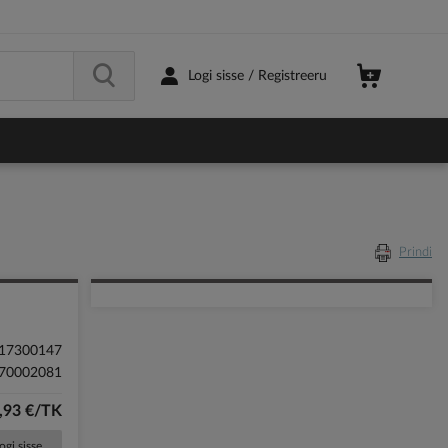
Logi sisse / Registreeru
Prindi
17300147
70002081
,93 €/TK
ogi sisse