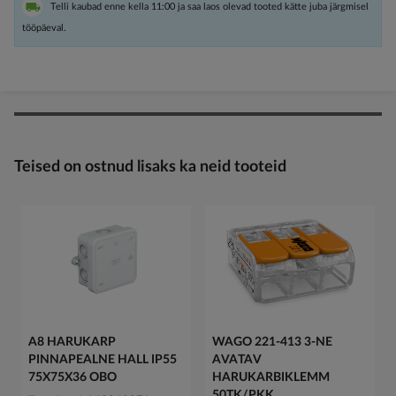
Telli kaubad enne kella 11:00 ja saa laos olevad tooted kätte juba järgmisel
tööpäeval.
Teised on ostnud lisaks ka neid tooteid
A8 HARUKARP
WAGO 221-413 3-NE
PINNAPEALNE HALL IP55
AVATAV
75X75X36 OBO
HARUKARBIKLEMM
50TK/PKK