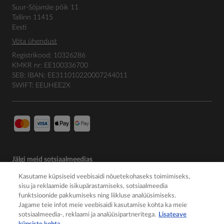
Suur-Sõjamäe põik 11
Tallinn 11415
Eesti
Võta ühendust
Registrikood: 10326286
KMKR nr: EE100336700
SEB: IBAN: EE311010220007244011
SWIFT: EEUHEE2X
Jälgi meid sotsiaalmeedias
Kasutame küpsiseid veebisaidi nõuetekohaseks toimimiseks,
sisu ja reklaamide isikupärastamiseks, sotsiaalmeedia
funktsioonide pakkumiseks ning liikluse analüüsimiseks.
Jagame teie infot meie veebisaidi kasutamise kohta ka meie
sotsiaalmeedia-, reklaami ja analüüsipartneritega.
Lisateave