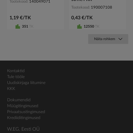
Tootekood
140049071
Tootekood
190007108
1,19 €/TK
0,43 €/TK
351
TK
12550
TK
Näita rohkem
Kontaktid
Tule tööle
Uudiskirjaga liitumine
KKK
Dokumendid
Müügitingimused
Privaatsustingimused
Krediiditingimused
W.EG. Eesti OÜ