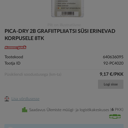
Skip
Pilt on illustratiivne
to
PICA-DRY 2B GRAFIITPLIIATSI SÜSI ERINEVAD
the
KORPUSELE 8TK
beginning
of
the
Tootekood
640636095
images
Tootja ID
92-PC4020
gallery
9,17 €/PKK
Püsikliendi soodustusega (km-ta)
Logi sisse
Lisa võrdlusesse
Saadavus Ülemiste müügi- ja logistikakeskuses
6
PKK