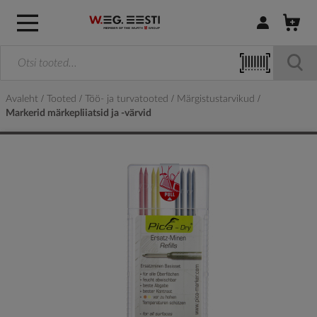
Logi sisse / R
Avaleht
Tooted
Töö- ja turvatooted
Märgistustarvikud
Markerid märkepliiatsid ja -värvid
Skip
to
the
end
of
the
images
gallery