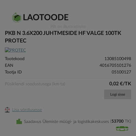
Skip
Pilt on illustratiivne
to
PKB N 3.6X200 JUHTMESIDE HF VALGE 100TK
the
PROTEC
beginning
of
the
Tootekood
13085100498
images
EAN
4016705101276
gallery
Tootja ID
05100127
0,02 €/TK
Püsikliendi soodustusega (km-ta)
Logi sisse
Lisa võrdlusesse
Saadavus Ülemiste müügi- ja logistikakeskuses
53700
TK