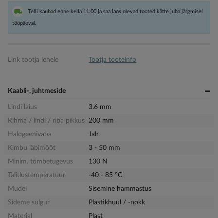
Telli kaubad enne kella 11:00 ja saa laos olevad tooted kätte juba järgmisel
tööpäeval.
Link tootja lehele
Tootja tooteinfo
Kaabli-, juhtmeside
Lindi laius
3.6 mm
Rihma / lindi / riba pikkus
200 mm
Halogeenivaba
Jah
Kimbu läbimõõt
3 - 50 mm
Minim. tõmbetugevus
130 N
Talitlustemperatuur
-40 - 85 °C
Mudel
Sisemine hammastus
Sideme sulgur
Plastikhuul / -nokk
Materjal
Plast