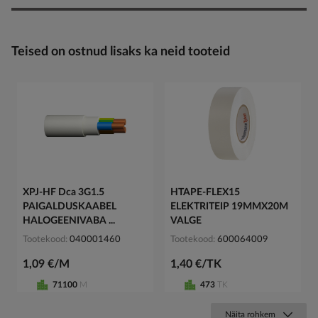
Teised on ostnud lisaks ka neid tooteid
XPJ-HF Dca 3G1.5
HTAPE-FLEX15
PAIGALDUSKAABEL
ELEKTRITEIP 19MMX20M
HALOGEENIVABA ...
VALGE
Tootekood
040001460
Tootekood
600064009
1,09 €/M
1,40 €/TK
71100
M
473
TK
Näita rohkem