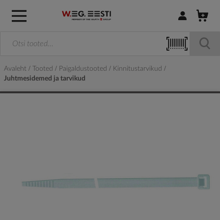
Logi sisse / R
Avaleht
Tooted
Paigaldustooted
Kinnitustarvikud
Juhtmesidemed ja tarvikud
Skip
to
the
end
of
the
images
gallery