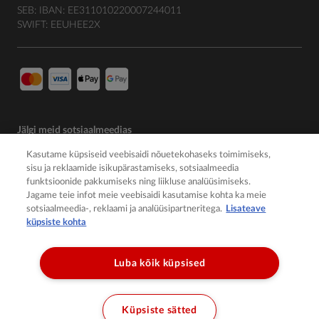
SEB: IBAN: EE311010220007244011
SWIFT: EEUHEE2X
Jälgi meid sotsiaalmeedias
Kasutame küpsiseid veebisaidi nõuetekohaseks toimimiseks,
sisu ja reklaamide isikupärastamiseks, sotsiaalmeedia
funktsioonide pakkumiseks ning liikluse analüüsimiseks.
Jagame teie infot meie veebisaidi kasutamise kohta ka meie
sotsiaalmeedia-, reklaami ja analüüsipartneritega.
Lisateave
küpsiste kohta
Luba kõik küpsised
© 2026 Member of the Würth Group
Küpsiste sätted