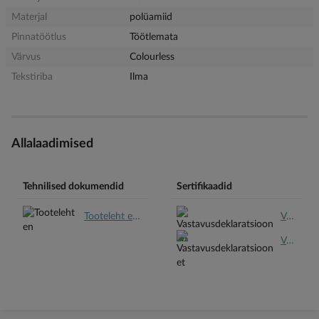
Materjal
polüamiid
Pinnatöötlus
Töötlemata
Värvus
Colourless
Tekstiriba
Ilma
Allalaadimised
Tehnilised dokumendid
Sertifikaadid
Tooteleht en.pdf
Vastavusdeklaratsioon en.pdf
Vastavusdeklaratsioon et.pdf