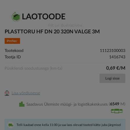
Skip
Pilt on illustratiivne
to
PLASTTORU HF DN 20 320N VALGE 3M
the
beginning
of
Tootekood
11123100003
the
Tootja ID
1416743
images
gallery
0,69 €/M
Püsikliendi soodustusega (km-ta)
Logi sisse
Lisa võrdlusesse
Saadavus Ülemiste müügi- ja logistikakeskuses
6549
M
Telli kaubad enne kella 11:00 ja saa laos olevad tooted kätte juba järgmisel