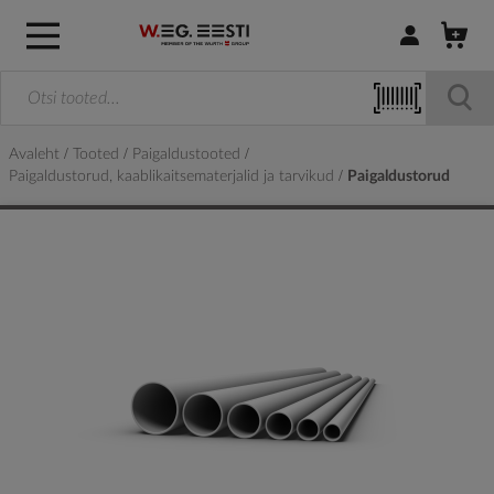
Logi sisse / R
Avaleht
Tooted
Paigaldustooted
Paigaldustorud, kaablikaitsematerjalid ja tarvikud
Paigaldustorud
Skip
to
the
end
of
the
images
gallery