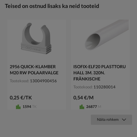
Teised on ostnud lisaks ka neid tooteid
2956 QUICK-KLAMBER
ISOFIX-ELF20 PLASTTORU
M20 RW POLAARVALGE
HALL 3M. 320N.
FRÄNKISCHE
Tootekood
13004900456
Tootekood
110280014
0,25 €/TK
0,54 €/M
1594
TK
26877
M
Näita rohkem