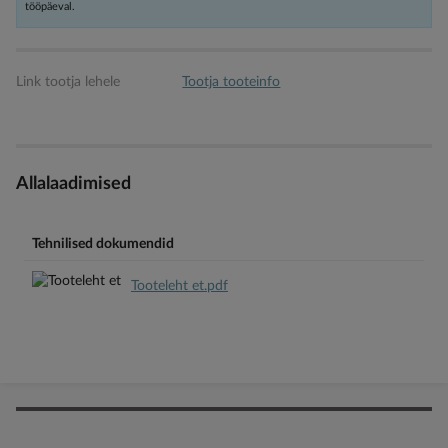
tööpäeval.
Link tootja lehele
Tootja tooteinfo
Allalaadimised
Tehnilised dokumendid
Tooteleht et.pdf