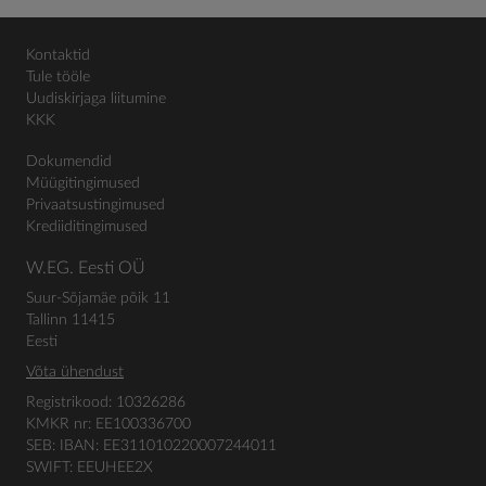
Kontaktid
Tule tööle
Uudiskirjaga liitumine
KKK
Dokumendid
Müügitingimused
Privaatsustingimused
Krediiditingimused
W.EG. Eesti OÜ
Suur-Sõjamäe põik 11
Tallinn 11415
Eesti
Võta ühendust
Registrikood: 10326286
KMKR nr: EE100336700
SEB: IBAN: EE311010220007244011
SWIFT: EEUHEE2X