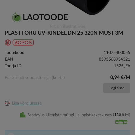
Skip
Pilt on illustratiivne
to
PLASTTORU UV-KINDEL DN 25 320N MUST 3M
the
beginning
of
Tootekood
11075400055
the
EAN
8595568934321
images
Tootja ID
1525_FA
gallery
0,94 €/M
Püsikliendi soodustusega (km-ta)
Logi sisse
Lisa võrdlusesse
Saadavus Ülemiste müügi- ja logistikakeskuses
1155
M