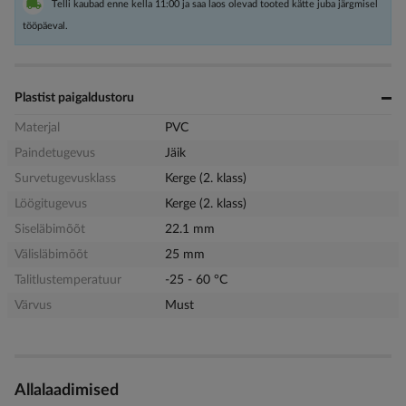
Telli kaubad enne kella 11:00 ja saa laos olevad tooted kätte juba järgmisel
tööpäeval.
Plastist paigaldustoru
Materjal
PVC
Paindetugevus
Jäik
Survetugevusklass
Kerge (2. klass)
Löögitugevus
Kerge (2. klass)
Siseläbimõõt
22.1 mm
Välisläbimõõt
25 mm
Talitlustemperatuur
-25 - 60 °C
Värvus
Must
Allalaadimised