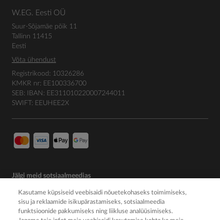
W.EG. Eesti OÜ
Suur-Sõjamäe põik 11
Tallinn 11415
Eesti
Võta ühendust
Registrikood: 10326286
KMKR nr: EE100336700
SEB: IBAN: EE311010220007244011
SWIFT: EEUHEE2X
Jälgi meid sotsiaalmeedias
Kasutame küpsiseid veebisaidi nõuetekohaseks toimimiseks,
sisu ja reklaamide isikupärastamiseks, sotsiaalmeedia
funktsioonide pakkumiseks ning liikluse analüüsimiseks.