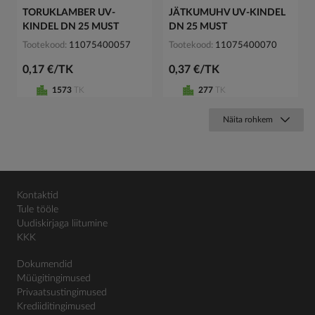
TORUKLAMBER UV-
JÄTKUMUHV UV-KINDEL
KINDEL DN 25 MUST
DN 25 MUST
Tootekood
11075400057
Tootekood
11075400070
0,17 €/TK
0,37 €/TK
1573
TK
277
TK
Näita rohkem
Kontaktid
Tule tööle
Uudiskirjaga liitumine
KKK
Dokumendid
Müügitingimused
Privaatsustingimused
Krediiditingimused