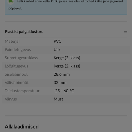
Telli kaubad enne kella 11:00 ja saa laos olevad tooted kätte juba järgmisel
tööpäeval.
Plastist paigaldustoru
Materjal
PVC
Paindetugevus
Jäik
Survetugevusklass
Kerge (2. klass)
Löögitugevus
Kerge (2. klass)
Siseläbimõõt
28.6 mm
Välisläbimõõt
32 mm
Talitlustemperatuur
-25 - 60 °C
Värvus
Must
Allalaadimised