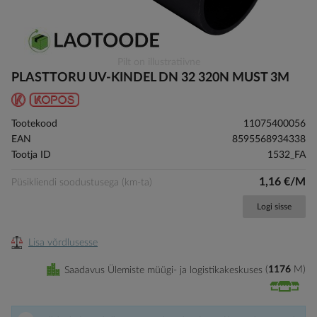
Skip
Pilt on illustratiivne
to
PLASTTORU UV-KINDEL DN 32 320N MUST 3M
the
beginning
of
Tootekood
11075400056
the
EAN
8595568934338
images
Tootja ID
1532_FA
gallery
1,16 €/M
Püsikliendi soodustusega (km-ta)
Logi sisse
Lisa võrdlusesse
Saadavus Ülemiste müügi- ja logistikakeskuses
1176
M