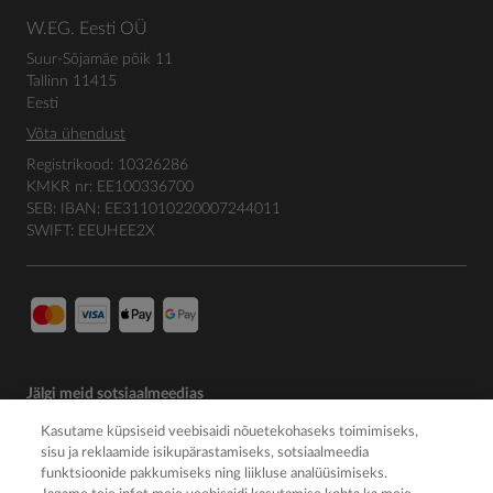
W.EG. Eesti OÜ
Suur-Sõjamäe põik 11
Tallinn 11415
Eesti
Võta ühendust
Registrikood: 10326286
KMKR nr: EE100336700
SEB: IBAN: EE311010220007244011
SWIFT: EEUHEE2X
Jälgi meid sotsiaalmeedias
Kasutame küpsiseid veebisaidi nõuetekohaseks toimimiseks,
sisu ja reklaamide isikupärastamiseks, sotsiaalmeedia
funktsioonide pakkumiseks ning liikluse analüüsimiseks.