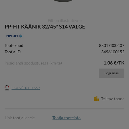
Skip
Pilt on illustratiivne
to
PP-HT KÄÄNIK 32/45° S14 VALGE
the
beginning
of
Tootekood
88017300407
the
Tootja ID
3496100152
images
gallery
1,06 €/TK
Püsikliendi soodustusega (km-ta)
Logi sisse
Lisa võrdlusesse
Tellitav toode
Link tootja lehele
Tootja tooteinfo