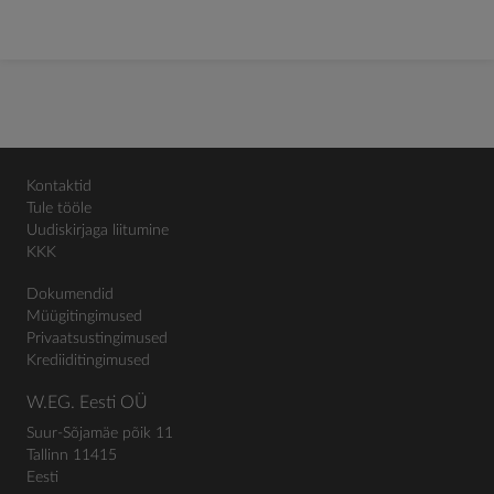
Kontaktid
Tule tööle
Uudiskirjaga liitumine
KKK
Dokumendid
Müügitingimused
Privaatsustingimused
Krediiditingimused
W.EG. Eesti OÜ
Suur-Sõjamäe põik 11
Tallinn 11415
Eesti