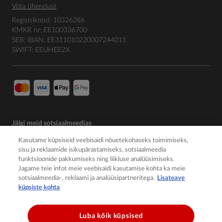
Võta ühendust
Registrikood: 10326286
KMKR nr: EE100336700
SEB: IBAN: EE311010220007244011
SWIFT: EEUHEE2X
Jälgi meid sotsiaalmeedias
Kasutame küpsiseid veebisaidi nõuetekohaseks toimimiseks,
sisu ja reklaamide isikupärastamiseks, sotsiaalmeedia
funktsioonide pakkumiseks ning liikluse analüüsimiseks.
Jagame teie infot meie veebisaidi kasutamise kohta ka meie
sotsiaalmeedia-, reklaami ja analüüsipartneritega.
Lisateave
küpsiste kohta
Luba kõik küpsised