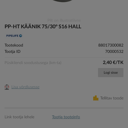
Skip
Pilt on illustratiivne
to
PP-HT KÄÄNIK 75/30° S16 HALL
the
beginning
of
Tootekood
88017300082
the
Tootja ID
70000532
images
gallery
2,40 €/TK
Püsikliendi soodustusega (km-ta)
Logi sisse
Lisa võrdlusesse
Tellitav toode
Link tootja lehele
Tootja tooteinfo