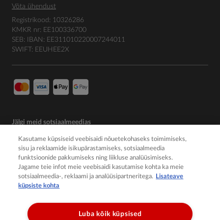
Võta ühendust
Registrikood: 10326286
KMKR nr: EE100336700
SEB: IBAN: EE311010220007244011
SWIFT: EEUHEE2X
Jälgi meid sotsiaalmeedias
Kasutame küpsiseid veebisaidi nõuetekohaseks toimimiseks,
sisu ja reklaamide isikupärastamiseks, sotsiaalmeedia
funktsioonide pakkumiseks ning liikluse analüüsimiseks.
Jagame teie infot meie veebisaidi kasutamise kohta ka meie
sotsiaalmeedia-, reklaami ja analüüsipartneritega.
Lisateave
küpsiste kohta
Luba kõik küpsised