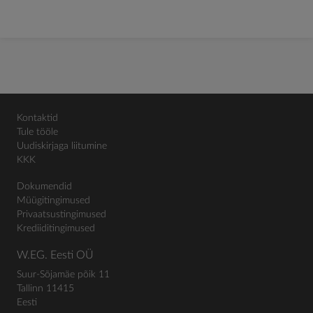
Kontaktid
Tule tööle
Uudiskirjaga liitumine
KKK
Dokumendid
Müügitingimused
Privaatsustingimused
Krediiditingimused
W.EG. Eesti OÜ
Suur-Sõjamäe põik 11
Tallinn 11415
Eesti