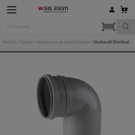
Logi sisse / R
Avaleht
Tooted
Veevarustus ja kanalisatsioon
Sisekanali liitmikud
Skip
to
the
end
of
the
images
gallery