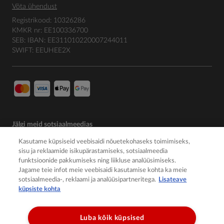
Võta ühendust
Registrikood: 10326286
KMKR nr: EE100336700
SEB: IBAN: EE311010220007244011
SWIFT: EEUHEE2X
Jälgi meid sotsiaalmeedias
Kasutame küpsiseid veebisaidi nõuetekohaseks toimimiseks,
sisu ja reklaamide isikupärastamiseks, sotsiaalmeedia
funktsioonide pakkumiseks ning liikluse analüüsimiseks.
Jagame teie infot meie veebisaidi kasutamise kohta ka meie
sotsiaalmeedia-, reklaami ja analüüsipartneritega.
Lisateave
küpsiste kohta
Luba kõik küpsised