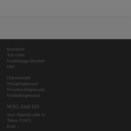
Kontaktid
Tule tööle
Uudiskirjaga liitumine
KKK
Dokumendid
Müügitingimused
Privaatsustingimused
Krediiditingimused
W.EG. Eesti OÜ
Suur-Sõjamäe põik 11
Tallinn 11415
Eesti