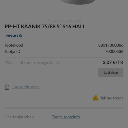
Skip
Pilt on illustratiivne
to
PP-HT KÄÄNIK 75/88.5° S16 HALL
the
beginning
of
Tootekood
88017300086
the
Tootja ID
70000536
images
gallery
3,07 €/TK
Püsikliendi soodustusega (km-ta)
Logi sisse
Lisa võrdlusesse
Tellitav toode
Link tootja lehele
Tootja tooteinfo