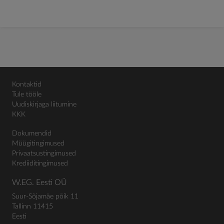
Kontaktid
Tule tööle
Uudiskirjaga liitumine
KKK
Dokumendid
Müügitingimused
Privaatsustingimused
Krediiditingimused
W.EG. Eesti OÜ
Suur-Sõjamäe põik 11
Tallinn 11415
Eesti