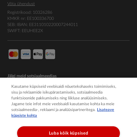
Võta ühendust
Registrikood: 10326286
KMKR nr: EE100336700
SEB: IBAN: EE311010220007244011
SWIFT: EEUHEE2X
Jälgi meid sotsiaalmeedias
Kasutame küpsiseid veebisaidi nõuetekohaseks toimimiseks,
sisu ja reklaamide isikupärastamiseks, sotsiaalmeedia
funktsioonide pakkumiseks ning liikluse analüüsimiseks.
Jagame teie infot meie veebisaidi kasutamise kohta ka meie
sotsiaalmeedia-, reklaami ja analüüsipartneritega.
Lisateave
küpsiste kohta
Luba kõik küpsised