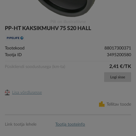
Skip
Pilt on illustratiivne
to
PP-HT KAKSIKMUHV 75 S20 HALL
the
beginning
of
Tootekood
88017300371
the
Tootja ID
3495200580
images
gallery
2,41 €/TK
Püsikliendi soodustusega (km-ta)
Logi sisse
Lisa võrdlusesse
Tellitav toode
Link tootja lehele
Tootja tooteinfo