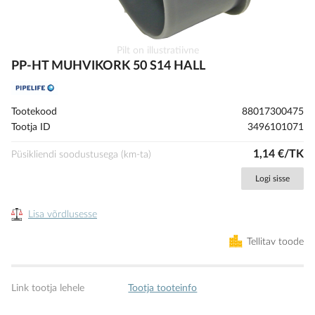
Skip
Pilt on illustratiivne
to
PP-HT MUHVIKORK 50 S14 HALL
the
beginning
of
Tootekood
88017300475
the
Tootja ID
3496101071
images
gallery
1,14 €/TK
Püsikliendi soodustusega (km-ta)
Logi sisse
Lisa võrdlusesse
Tellitav toode
Link tootja lehele
Tootja tooteinfo