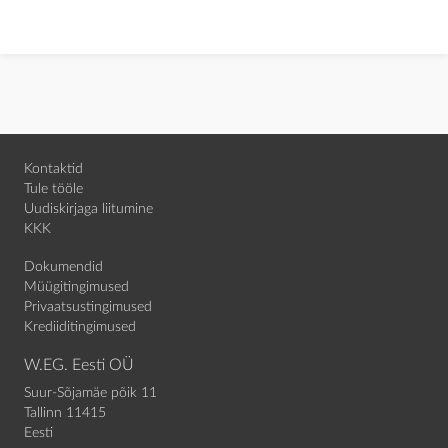
Kontaktid
Tule tööle
Uudiskirjaga liitumine
KKK
Dokumendid
Müügitingimused
Privaatsustingimused
Krediiditingimused
W.EG. Eesti OÜ
Suur-Sõjamäe põik 11
Tallinn 11415
Eesti