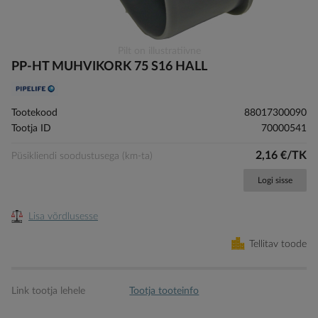
Skip
Pilt on illustratiivne
to
PP-HT MUHVIKORK 75 S16 HALL
the
beginning
of
Tootekood
88017300090
the
Tootja ID
70000541
images
gallery
2,16 €/TK
Püsikliendi soodustusega (km-ta)
Logi sisse
Lisa võrdlusesse
Tellitav toode
Link tootja lehele
Tootja tooteinfo