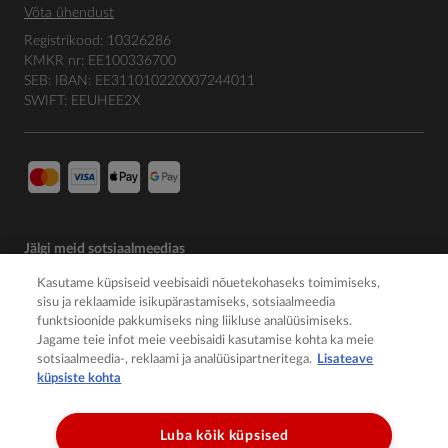
Võta ühendust
Registrikood: 10326286
KMKR nr: EE100336700
SEB: IBAN: EE311010220007244011
SWIFT: EEUHEE2X
Jälgi meid sotsiaalmeedias
Kasutame küpsiseid veebisaidi nõuetekohaseks toimimiseks,
sisu ja reklaamide isikupärastamiseks, sotsiaalmeedia
funktsioonide pakkumiseks ning liikluse analüüsimiseks.
Jagame teie infot meie veebisaidi kasutamise kohta ka meie
sotsiaalmeedia-, reklaami ja analüüsipartneritega.
Lisateave
küpsiste kohta
Luba kõik küpsised