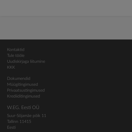
Kontaktid
Tule tööle
Uudiskirjaga liitumine
KKK
Dokumendid
Müügitingimused
Privaatsustingimused
Krediiditingimused
W.EG. Eesti OÜ
Suur-Sõjamäe põik 11
Tallinn 11415
Eesti