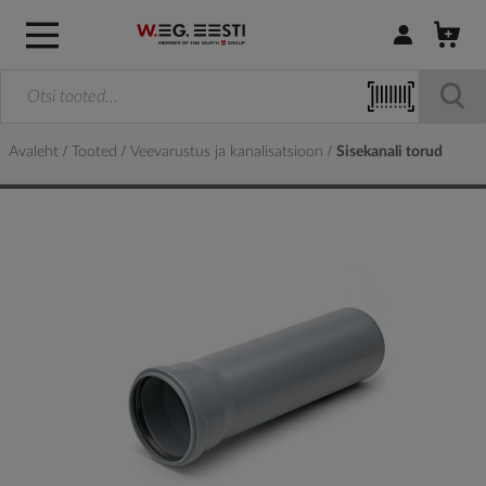
Logi sisse / R
Avaleht
Tooted
Veevarustus ja kanalisatsioon
Sisekanali torud
Skip
to
the
end
of
the
images
gallery