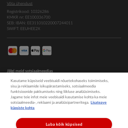
Võta ühendust
Registrikood: 10326286
KMKR nr: EE100336700
SEB: IBAN: EE311010220007244011
SWIFT: EEUHEE2X
Jälgi meid sotsiaalmeedias
Kasutame küpsiseid veebisaidi nõuetekohaseks toimimiseks,
sisu ja reklaamide isikupärastamiseks, sotsiaalmeedia
funktsioonide pakkumiseks ning liikluse analüüsimiseks.
Jagame teie infot meie veebisaidi kasutamise kohta ka meie
sotsiaalmeedia-, reklaami ja analüüsipartneritega.
Lisateave
küpsiste kohta
Luba kõik küpsised