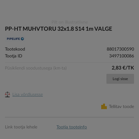
Skip
Pilt on illustratiivne
to
PP-HT MUHVTORU 32x1.8 S14 1m VALGE
the
beginning
of
Tootekood
88017300590
the
Tootja ID
3497100086
images
gallery
2,83 €/TK
Püsikliendi soodustusega (km-ta)
Logi sisse
Lisa võrdlusesse
Tellitav toode
Link tootja lehele
Tootja tooteinfo