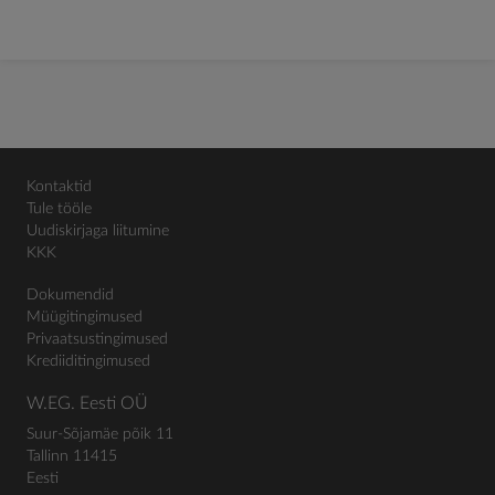
Kontaktid
Tule tööle
Uudiskirjaga liitumine
KKK
Dokumendid
Müügitingimused
Privaatsustingimused
Krediiditingimused
W.EG. Eesti OÜ
Suur-Sõjamäe põik 11
Tallinn 11415
Eesti