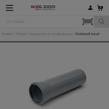
Logi sisse / R
Avaleht
Tooted
Veevarustus ja kanalisatsioon
Sisekanali torud
Skip
to
the
end
of
the
images
gallery