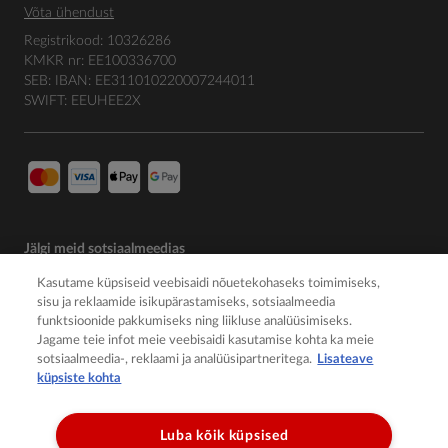
Võta ühendust
Registrikood: 10326286
KMKR nr: EE100336700
SEB: IBAN: EE311010220007244011
SWIFT: EEUHEE2X
Jälgi meid sotsiaalmeedias
Kasutame küpsiseid veebisaidi nõuetekohaseks toimimiseks,
sisu ja reklaamide isikupärastamiseks, sotsiaalmeedia
funktsioonide pakkumiseks ning liikluse analüüsimiseks.
Jagame teie infot meie veebisaidi kasutamise kohta ka meie
sotsiaalmeedia-, reklaami ja analüüsipartneritega.
Lisateave
küpsiste kohta
Luba kõik küpsised