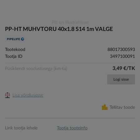
Skip
Pilt on illustratiivne
to
PP-HT MUHVTORU 40x1.8 S14 1m VALGE
the
beginning
of
Tootekood
88017300593
the
Tootja ID
3497100091
images
gallery
3,49 €/TK
Püsikliendi soodustusega (km-ta)
Logi sisse
Lisa võrdlusesse
Tellitav toode
Link tootja lehele
Tootja tooteinfo