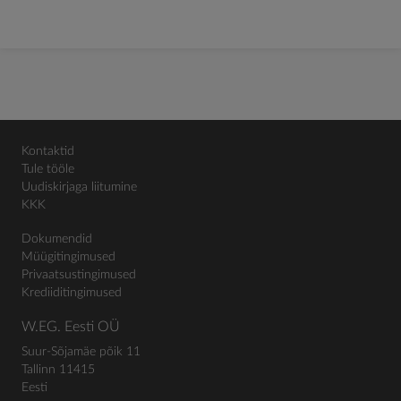
Kontaktid
Tule tööle
Uudiskirjaga liitumine
KKK
Dokumendid
Müügitingimused
Privaatsustingimused
Krediiditingimused
W.EG. Eesti OÜ
Suur-Sõjamäe põik 11
Tallinn 11415
Eesti