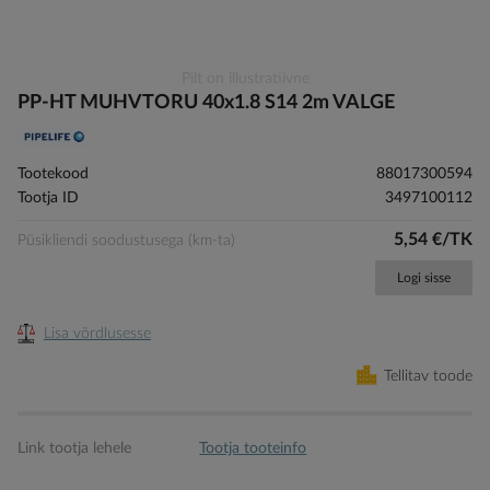
Skip
Pilt on illustratiivne
to
PP-HT MUHVTORU 40x1.8 S14 2m VALGE
the
beginning
of
Tootekood
88017300594
the
Tootja ID
3497100112
images
gallery
5,54 €/TK
Püsikliendi soodustusega (km-ta)
Logi sisse
Lisa võrdlusesse
Tellitav toode
Link tootja lehele
Tootja tooteinfo