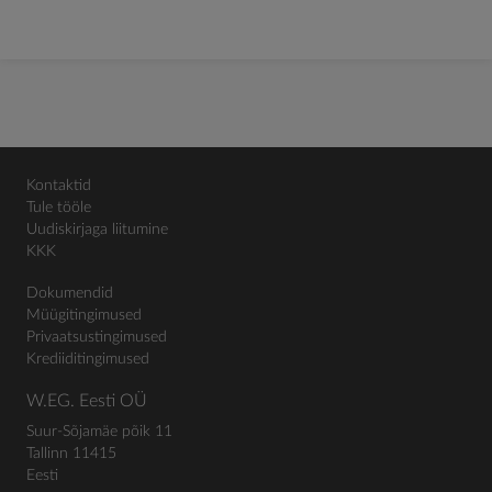
Kontaktid
Tule tööle
Uudiskirjaga liitumine
KKK
Dokumendid
Müügitingimused
Privaatsustingimused
Krediiditingimused
W.EG. Eesti OÜ
Suur-Sõjamäe põik 11
Tallinn 11415
Eesti