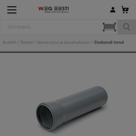
Logi sisse / R
Avaleht
Tooted
Veevarustus ja kanalisatsioon
Sisekanali torud
Skip
to
the
end
of
the
images
gallery