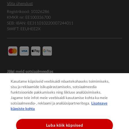
Võta ühendust
Registrikood: 10326286
KMKR nr: EE100336700
SEB: IBAN: EE311010220007244011
SWIFT: EEUHEE2X
Jälgi meid sotsiaalmeedias
Kasutame küpsiseid veebisaidi nõuetekohaseks toimimiseks,
sisu ja reklaamide isikupärastamiseks, sotsiaalmeedia
funktsioonide pakkumiseks ning liikluse analüüsimiseks.
Jagame teie infot meie veebisaidi kasutamise kohta ka meie
sotsiaalmeedia-, reklaami ja analüüsipartneritega.
Lisateave
küpsiste kohta
Luba kõik küpsised