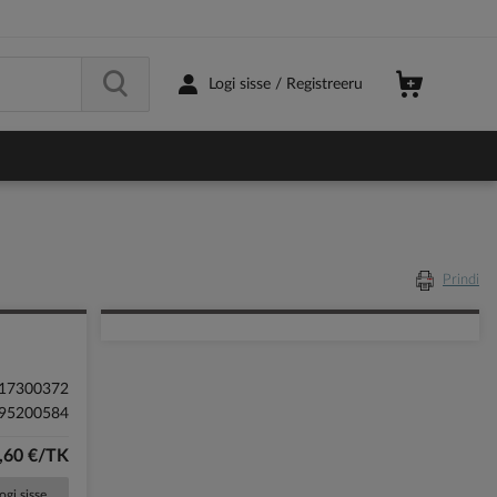
Logi sisse / Registreeru
Prindi
17300372
95200584
,60 €/TK
ogi sisse