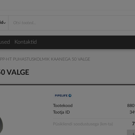
id
used
Kontaktid
PP-HT PUHASTUSKOLMIK KAANEGA 50 VALGE
0 VALGE
Tootekood
880
Tootja ID
34
7
Püsikliendi soodustusega (km-ta)
L