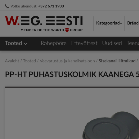
Skip
Võtke ühendust:
+372 671 1900
to
Content
Kategooriad
Bränd
Tooted
Rohepööre
Ettevõttest
Uudised
Teen
Avaleht
Tooted
Veevarustus ja kanalisatsioon
Sisekanali liitmikud
PP-HT PUHASTUSKOLMIK KAANEGA 5
Skip
to
the
end
of
the
images