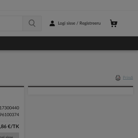
Logi sisse / Registreeru
Prindi
17300440
96100374
,86 €/TK
ogi sisse