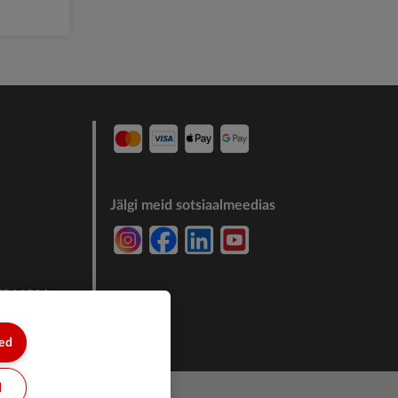
Jälgi meid sotsiaalmeedias
7244011
sed
d