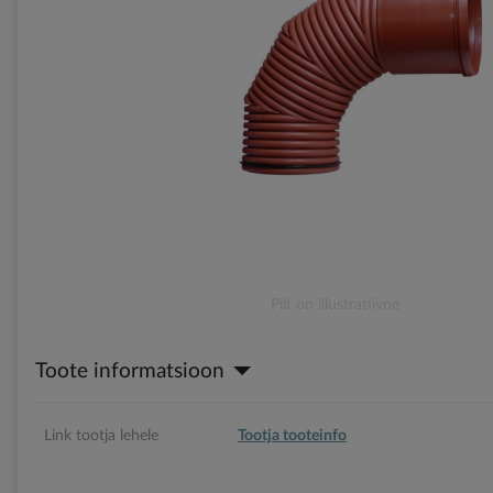
gallery
Skip
Pilt on illustratiivne
to
the
Toote informatsioon
beginning
of
the
images
Link tootja lehele
Tootja tooteinfo
gallery