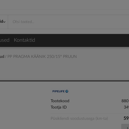
id
used
Kontaktid
kud
PP PRAGMA KÄÄNIK 250/15° PRUUN
Tootekood
880
Tootja ID
34
59
Püsikliendi soodustusega (km-ta)
L