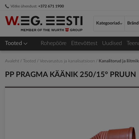
Skip
Võtke ühendust:
+372 671 1900
to
Content
Kategooriad
Bränd
Tooted
Rohepööre
Ettevõttest
Uudised
Teen
Avaleht
Tooted
Veevarustus ja kanalisatsioon
Kanalitorud ja liitmi
PP PRAGMA KÄÄNIK 250/15° PRUUN
Skip
to
the
end
of
the
images