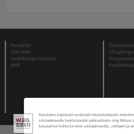
Kontaktid
Dokumendi
Tule tööle
Müügitingi
Uudiskirjaga liitumine
Privaatsust
KKK
Krediiditin
Kasutame küpsiseid veebisaidi nõuetekohaseks toimimise
sotsiaalmeedia funktsioonide pakkumiseks ning liikluse 
kasutamise kohta ka meie sotsiaalmeedia-, reklaami ja an