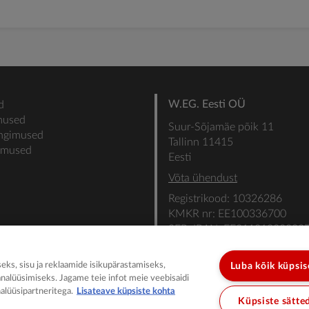
W.EG. Eesti OÜ
d
mused
Suur-Sõjamäe põik 11
ingimused
Tallinn 11415
gimused
Eesti
Võta ühendust
Registrikood: 10326286
KMKR nr: EE100336700
SEB: IBAN: EE31101022000
SWIFT: EEUHEE2X
ks, sisu ja reklaamide isikupärastamiseks,
Luba kõik küpsi
analüüsimiseks. Jagame teie infot meie veebisaidi
alüüsipartneritega.
Lisateave küpsiste kohta
Küpsiste sätte