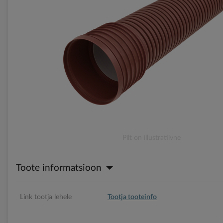
gallery
Skip
Pilt on illustratiivne
to
the
Toote informatsioon
beginning
of
the
images
Link tootja lehele
Tootja tooteinfo
gallery