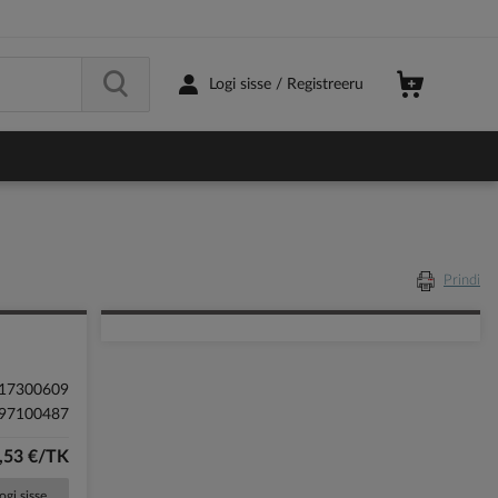
Logi sisse / Registreeru
Prindi
17300609
97100487
,53 €/TK
ogi sisse