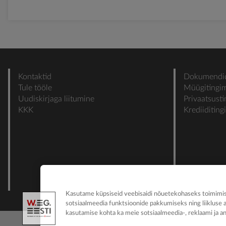
Kontaktid
Dokumendi
Tule tööle
Müügitingi
Uudiskirjaga liitumine
Privaatsust
KKK
Krediiditin
Kasutame küpsiseid veebisaidi nõuetekohaseks toimimise
sotsiaalmeedia funktsioonide pakkumiseks ning liikluse 
kasutamise kohta ka meie sotsiaalmeedia-, reklaami ja an