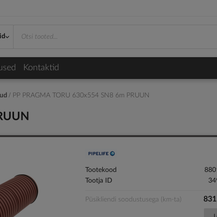
id
used
Kontaktid
kud
PP PRAGMA TORU 630x554 SN8 6m PRUUN
PRUUN
Tootekood
880
Tootja ID
34
831
Püsikliendi soodustusega (km-ta)
L