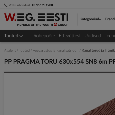
Skip
Võtke ühendust:
+372 671 1900
to
Content
Kategooriad
Bränd
Tooted
Rohepööre
Ettevõttest
Uudised
Teen
Avaleht
Tooted
Veevarustus ja kanalisatsioon
Kanalitorud ja liitmi
PP PRAGMA TORU 630x554 SN8 6m 
Skip
to
the
end
of
the
images