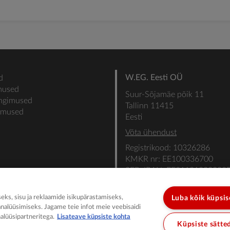
W.EG. Eesti OÜ
d
mused
Suur-Sõjamäe põik 11
ingimused
Tallinn 11415
gimused
Eesti
Võta ühendust
Registrikood: 10326286
KMKR nr: EE100336700
SEB: IBAN: EE31101022000
SWIFT: EEUHEE2X
ks, sisu ja reklaamide isikupärastamiseks,
Luba kõik küpsi
analüüsimiseks. Jagame teie infot meie veebisaidi
alüüsipartneritega.
Lisateave küpsiste kohta
Küpsiste sätte