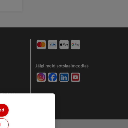
Jälgi meid sotsiaalmeedias
7244011
sed
d