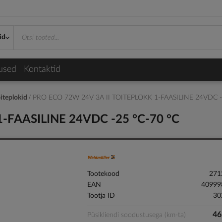
id
used
Kontaktid
iteplokid
PRO ECO 72W 24V 3A II TOITEPLOKK 1-FAASILINE 24VDC -
-FAASILINE 24VDC -25 °C-70 °C
Tootekood
271
EAN
40999
Tootja ID
30
46
Püsikliendi soodustusega (km-ta)