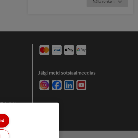
Näita rohkem
Jälgi meid sotsiaalmeedias
7244011
sed
d