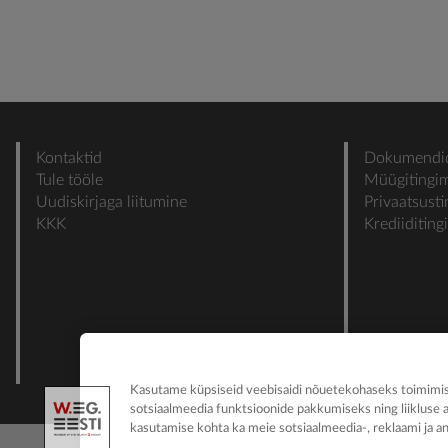
Kontaktid
Dokumendi
Tule tööle
Müügitingi
Uudiskirjaga liitumine
Privaatsust
KKK
Krediiditin
Kasutame küpsiseid veebisaidi nõuetekohaseks toimimise
sotsiaalmeedia funktsioonide pakkumiseks ning liikluse 
kasutamise kohta ka meie sotsiaalmeedia-, reklaami ja an