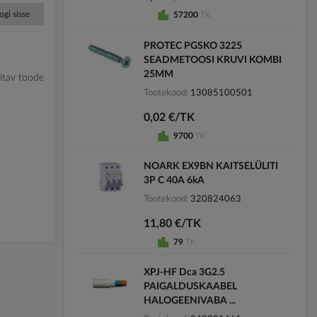
ogi sisse
57200
TK
PROTEC PGSKO 3225
SEADMETOOSI KRUVI KOMBI
25MM
litav toode
Tootekood
13085100501
0,02 €/TK
9700
TK
NOARK EX9BN KAITSELÜLITI
3P C 40A 6kA
Tootekood
320824063
11,80 €/TK
79
TK
XPJ-HF Dca 3G2.5
PAIGALDUSKAABEL
HALOGEENIVABA ...