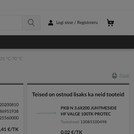
Logi sisse / Registreeru
25 °C-70 °C
Prindi
Teised on ostnud lisaks ka neid tooteid
20200810
PKB N 3.6X200 JUHTMESIDE
86951938
HF VALGE 100TK PROTEC
25560000
Tootekood
13085100498
,41 €/TK
0,02 €/TK