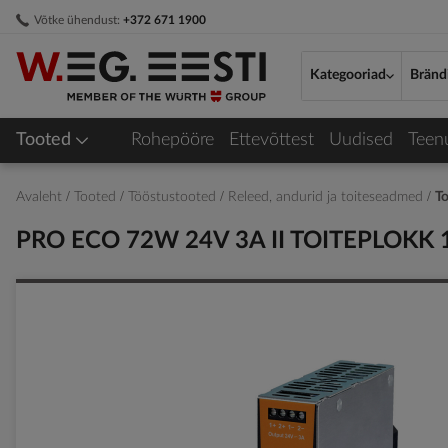
Skip
Võtke ühendust:
+372 671 1900
to
Content
Kategooriad
Bränd
Tooted
Rohepööre
Ettevõttest
Uudised
Teen
Avaleht
Tooted
Tööstustooted
Releed, andurid ja toiteseadmed
To
PRO ECO 72W 24V 3A II TOITEPLOKK 1
Skip
to
the
end
of
the
images