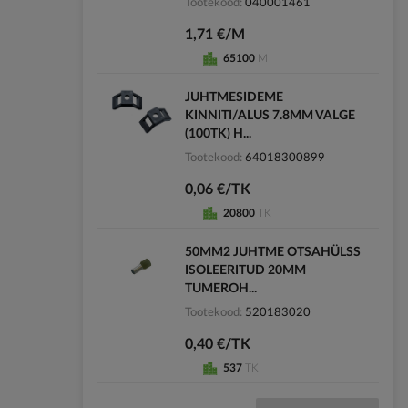
Tootekood
040001461
1,71 €/M
65100
M
JUHTMESIDEME
KINNITI/ALUS 7.8MM VALGE
(100TK) H...
Tootekood
64018300899
0,06 €/TK
20800
TK
50MM2 JUHTME OTSAHÜLSS
ISOLEERITUD 20MM
TUMEROH...
Tootekood
520183020
0,40 €/TK
537
TK