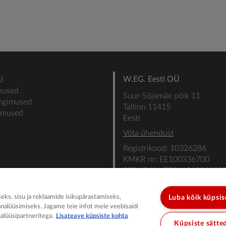
W.EG. Eesti OÜ
d
mused
Suur-Sõjamäe põik 11
ingimused
Tallinn 11415
gimused
Eesti
Võta ühendust
Registrikood: 10326286
KMKR nr: EE100336700
SEB: IBAN: EE31101022000
SWIFT: EEUHEE2X
ks, sisu ja reklaamide isikupärastamiseks,
Luba kõik küpsi
analüüsimiseks. Jagame teie infot meie veebisaidi
alüüsipartneritega.
Lisateave küpsiste kohta
Küpsiste sätte