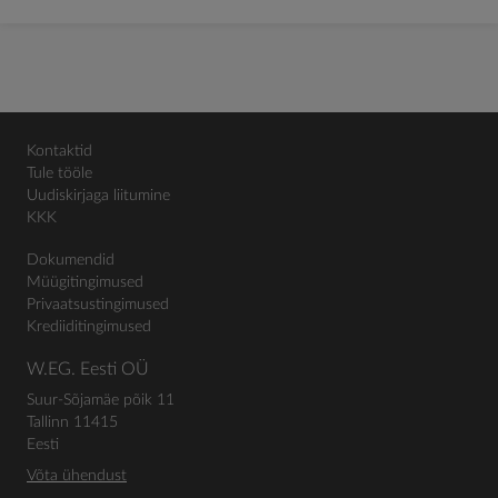
Kontaktid
Tule tööle
Uudiskirjaga liitumine
KKK
Dokumendid
Müügitingimused
Privaatsustingimused
Krediiditingimused
W.EG. Eesti OÜ
Suur-Sõjamäe põik 11
Tallinn 11415
Eesti
Võta ühendust