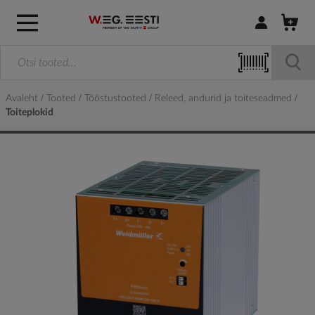
Logi sisse / R
Avaleht
Tooted
Tööstustooted
Releed, andurid ja toiteseadmed
Toiteplokid
Skip
to
the
end
of
the
images
gallery