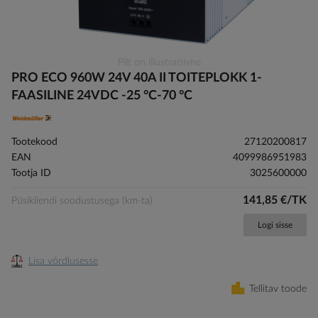
Skip
Pilt on illustratiivne
to
PRO ECO 960W 24V 40A II TOITEPLOKK 1-
the
FAASILINE 24VDC -25 °C-70 °C
beginning
of
the
Tootekood
27120200817
images
EAN
4099986951983
gallery
Tootja ID
3025600000
141,85 €/TK
Püsikliendi soodustusega (km-ta)
Logi sisse
Lisa võrdlusesse
Tellitav toode