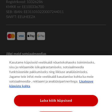
Registrikood: 10326286
KMKR nr: EE100336700
SEB: IBAN: EE311010220007244011
SWIFT: EEUHEE2X
Jälgi meid sotsiaalmeedias
Kasutame küpsiseid veebisaidi nõuetekohaseks toimimiseks,
sisu ja reklaamide isikupärastamiseks, sotsiaalmeedia
funktsioonide pakkumiseks ning liikluse analüüsimiseks.
Jagame teie infot meie veebisaidi kasutamise kohta ka meie
sotsiaalmeedia-, reklaami ja analüüsipartneritega.
Lisateave
küpsiste kohta
Luba kõik küpsised
© 2026 Member of the Würth Group