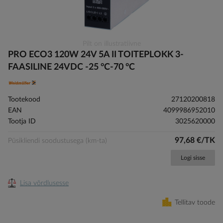
Skip
Pilt on illustratiivne
to
PRO ECO3 120W 24V 5A II TOITEPLOKK 3-
the
FAASILINE 24VDC -25 °C-70 °C
beginning
of
the
Tootekood
27120200818
images
EAN
4099986952010
gallery
Tootja ID
3025620000
97,68 €/TK
Püsikliendi soodustusega (km-ta)
Logi sisse
Lisa võrdlusesse
Tellitav toode