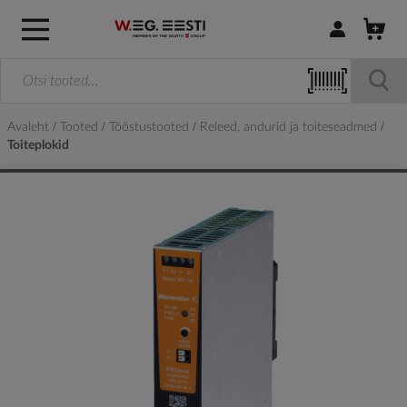
Logi sisse / R
Avaleht
Tooted
Tööstustooted
Releed, andurid ja toiteseadmed
Toiteplokid
Skip
to
the
end
of
the
images
gallery