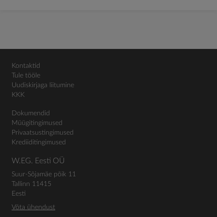
Kontaktid
Tule tööle
Uudiskirjaga liitumine
KKK
Dokumendid
Müügitingimused
Privaatsustingimused
Krediiditingimused
W.EG. Eesti OÜ
Suur-Sõjamäe põik 11
Tallinn 11415
Eesti
Võta ühendust