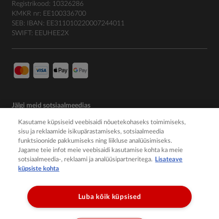
Registrikood: 10326286
KMKR nr: EE100336700
SEB: IBAN: EE311010220007244011
SWIFT: EEUHEE2X
Jälgi meid sotsiaalmeedias
Kasutame küpsiseid veebisaidi nõuetekohaseks toimimiseks,
sisu ja reklaamide isikupärastamiseks, sotsiaalmeedia
funktsioonide pakkumiseks ning liikluse analüüsimiseks.
Jagame teie infot meie veebisaidi kasutamise kohta ka meie
sotsiaalmeedia-, reklaami ja analüüsipartneritega.
Lisateave
küpsiste kohta
Luba kõik küpsised
© 2026 Member of the Würth Group