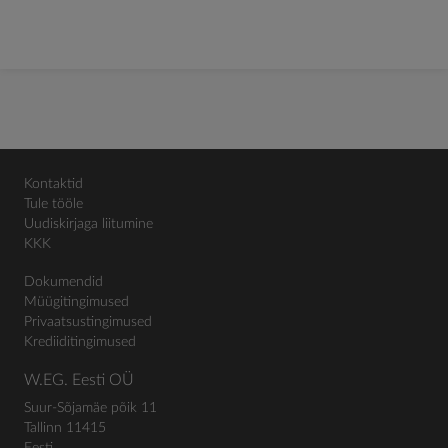
Kontaktid
Tule tööle
Uudiskirjaga liitumine
KKK
Dokumendid
Müügitingimused
Privaatsustingimused
Krediiditingimused
W.EG. Eesti OÜ
Suur-Sõjamäe põik 11
Tallinn 11415
Eesti