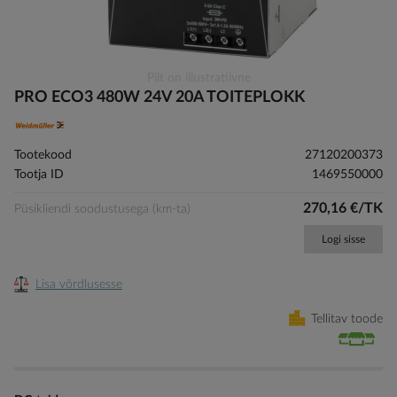
Skip
Pilt on illustratiivne
to
PRO ECO3 480W 24V 20A TOITEPLOKK
the
beginning
of
Tootekood
27120200373
the
Tootja ID
1469550000
images
gallery
270,16 €/TK
Püsikliendi soodustusega (km-ta)
Logi sisse
Lisa võrdlusesse
Tellitav toode