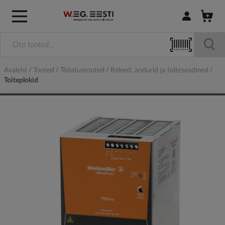
Logi sisse / R
Avaleht
Tooted
Tööstustooted
Releed, andurid ja toiteseadmed
Toiteplokid
Skip
to
the
end
of
the
images
gallery