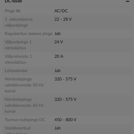
DC-toide
Pinge liik
AC/DC
1. sekundaarne
22 - 28 V
väljundpinge
Reguleeritav teisene pinge
Jah
Väljundpinge 1
24 V
nimiväärtus
Väljundvoolu 1
20 A
nimiväärtus
Lühisekindel
Jah
Nimitoitepinge
320 - 575 V
vahelduvvoolu 50 Hz
korral
Nimitoitepinge
320 - 575 V
vahelduvvoolu 60 Hz
korral
Tunnus-toitepinge DC
450 - 800 V
Stabiliseeritud
Jah