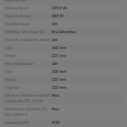
väljundpinge
Võimsustarve
539.3 VA
Väljundvõimsus
480 W
Stabiliseeritud
Jah
Elektrilise ühenduse liik
Kruviühendus
Võimalik paigaldada liistule
Jah
Laius
160 mm
Kõrgus
225 mm
Kohe paigaldatav
Jah
Laius
100 mm
Kõrgus
125 mm
Sügavus
120 mm
Ohutuse üldtase vastavalt
Ilma
standardile IEC 61508
Omadused vastavalt EN
Ilma
ISO 13849-1
Kaitseaste (IP)
IP20