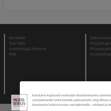
Kontaktid
Dokumendi
Tule tööle
Müügitingi
Uudiskirjaga liitumine
Privaatsust
KKK
Krediiditin
Kasutame küpsiseid veebisaidi nõuetekohaseks toimimise
sotsiaalmeedia funktsioonide pakkumiseks ning liikluse 
kasutamise kohta ka meie sotsiaalmeedia-, reklaami ja an