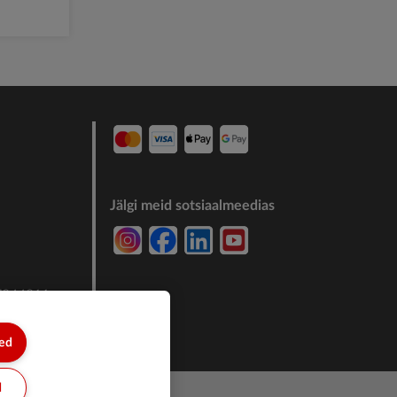
Jälgi meid sotsiaalmeedias
7244011
sed
d