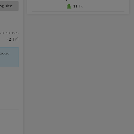
ogi sisse
11
TK
kakeskuses
2
TK
 tooted