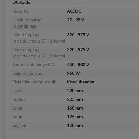
DC-toide
Pinge liik
AC/DC
1. sekundaarne
22 - 28 V
väljundpinge
Nimitoitepinge
320 - 575 V
vahelduvvoolu 50 Hz korral
Nimitoitepinge
320 - 575 V
vahelduvvoolu 60 Hz korral
Tunnus-toitepinge DC
450 - 800 V
Väljundvõimsus
960 W
Elektrilise ühenduse liik
Kruviühendus
Laius
220 mm
Kõrgus
225 mm
Laius
160 mm
Kõrgus
125 mm
Sügavus
120 mm