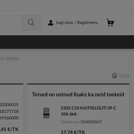
Logi sisse / Registreeru
CO-SEERIA
Prindi
Teised on ostnud lisaks ka neid tooteid
20200039
S203-C10 KAITSELÜLITI 3P C
18275728
10A 6kA
69560000
Tootekood
320002047
,45 €/TK
17,74 €/TK