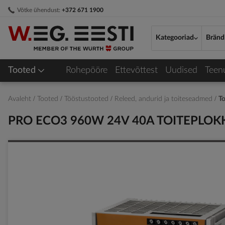
Skip
Võtke ühendust:
+372 671 1900
to
Content
Kategooriad
Bränd
Tooted
Rohepööre
Ettevõttest
Uudised
Teen
Avaleht
Tooted
Tööstustooted
Releed, andurid ja toiteseadmed
To
PRO ECO3 960W 24V 40A TOITEPLOKK
Skip
to
the
end
of
the
images