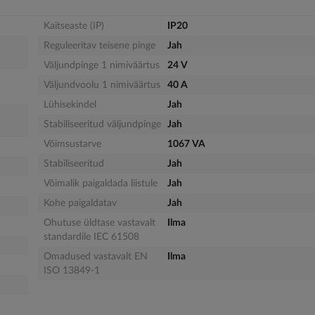
Kaitseaste (IP)
IP20
Reguleeritav teisene pinge
Jah
Väljundpinge 1 nimiväärtus
24 V
Väljundvoolu 1 nimiväärtus
40 A
Lühisekindel
Jah
Stabiliseeritud väljundpinge
Jah
Võimsustarve
1067 VA
Stabiliseeritud
Jah
Võimalik paigaldada liistule
Jah
Kohe paigaldatav
Jah
Ohutuse üldtase vastavalt
Ilma
standardile IEC 61508
Omadused vastavalt EN
Ilma
ISO 13849-1