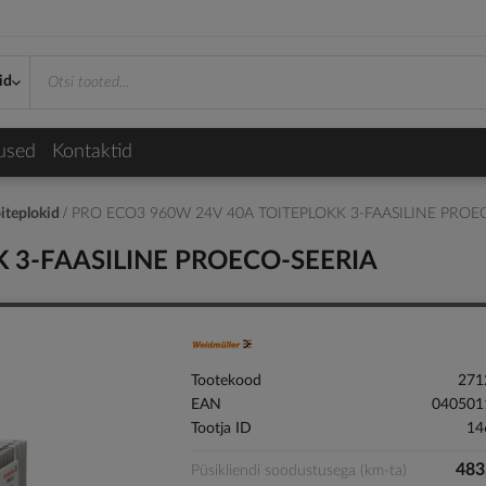
id
used
Kontaktid
iteplokid
PRO ECO3 960W 24V 40A TOITEPLOKK 3-FAASILINE PROE
 3-FAASILINE PROECO-SEERIA
Tootekood
271
EAN
040501
Tootja ID
14
483
Püsikliendi soodustusega (km-ta)