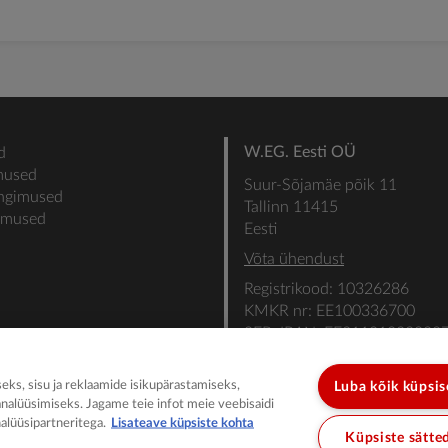
W.EG. Eesti OÜ
d
mused
Suur-Sõjamäe põik 11
ingimused
Tallinn 11415
gimused
Eesti
Võta ühendust
Registrikood: 10326286
KMKR nr: EE100336700
SEB: IBAN: EE31101022000
SWIFT: EEUHEE2X
ks, sisu ja reklaamide isikupärastamiseks,
Luba kõik küpsi
analüüsimiseks. Jagame teie infot meie veebisaidi
alüüsipartneritega.
Lisateave küpsiste kohta
Küpsiste sätte