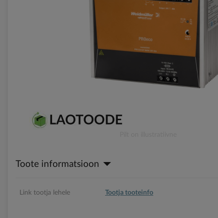
gallery
Skip
Pilt on illustratiivne
to
the
Toote informatsioon
beginning
of
the
images
Link tootja lehele
Tootja tooteinfo
gallery