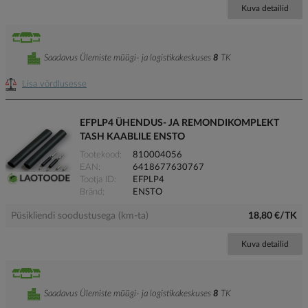
Kuva detailid
Saadavus Ülemiste müügi- ja logistikakeskuses
8
TK
Lisa võrdlusesse
EFPLP4 ÜHENDUS- JA REMONDIKOMPLEKT
TASH KAABLILE ENSTO
Tootekood
810004056
EAN
6418677630767
Tootja ID
EFPLP4
Bränd
ENSTO
Püsikliendi soodustusega (km-ta)
18,80 €/TK
Kuva detailid
Saadavus Ülemiste müügi- ja logistikakeskuses
8
TK