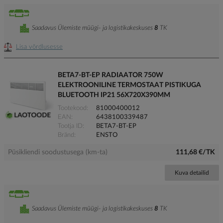
Saadavus Ülemiste müügi- ja logistikakeskuses
8
TK
Lisa võrdlusesse
BETA7-BT-EP RADIAATOR 750W
ELEKTROONILINE TERMOSTAAT PISTIKUGA
BLUETOOTH IP21 56X720X390MM
Tootekood
81000400012
EAN
6438100339487
Tootja ID
BETA7-BT-EP
Bränd
ENSTO
Püsikliendi soodustusega (km-ta)
111,68 €/TK
Kuva detailid
Saadavus Ülemiste müügi- ja logistikakeskuses
8
TK