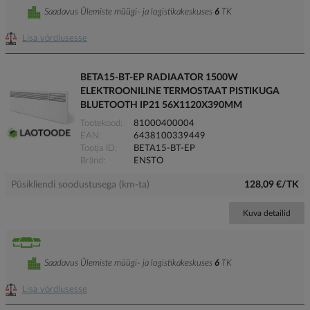
Saadavus Ülemiste müügi- ja logistikakeskuses
6
TK
Lisa võrdlusesse
BETA15-BT-EP RADIAATOR 1500W
ELEKTROONILINE TERMOSTAAT PISTIKUGA
BLUETOOTH IP21 56X1120X390MM
Tootekood
81000400004
EAN
6438100339449
Tootja ID
BETA15-BT-EP
Bränd
ENSTO
Püsikliendi soodustusega (km-ta)
128,09 €/TK
Kuva detailid
Saadavus Ülemiste müügi- ja logistikakeskuses
6
TK
Lisa võrdlusesse