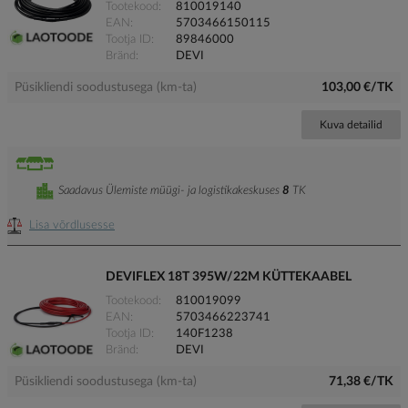
Tootekood
810019140
EAN
5703466150115
Tootja ID
89846000
Bränd
DEVI
Püsikliendi soodustusega (km-ta)
103,00 €/TK
Kuva detailid
Saadavus Ülemiste müügi- ja logistikakeskuses
8
TK
Lisa võrdlusesse
DEVIFLEX 18T 395W/22M KÜTTEKAABEL
Tootekood
810019099
EAN
5703466223741
Tootja ID
140F1238
Bränd
DEVI
Püsikliendi soodustusega (km-ta)
71,38 €/TK