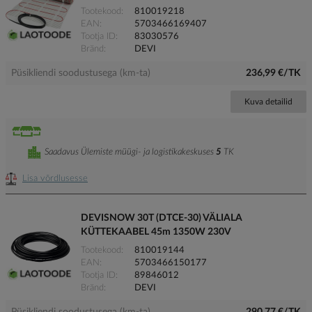
Tootekood
810019218
EAN
5703466169407
Tootja ID
83030576
Bränd
DEVI
Püsikliendi soodustusega (km-ta)
236,99 €/TK
Kuva detailid
Saadavus Ülemiste müügi- ja logistikakeskuses
5
TK
Lisa võrdlusesse
DEVISNOW 30T (DTCE-30) VÄLIALA
KÜTTEKAABEL 45m 1350W 230V
Tootekood
810019144
EAN
5703466150177
Tootja ID
89846012
Bränd
DEVI