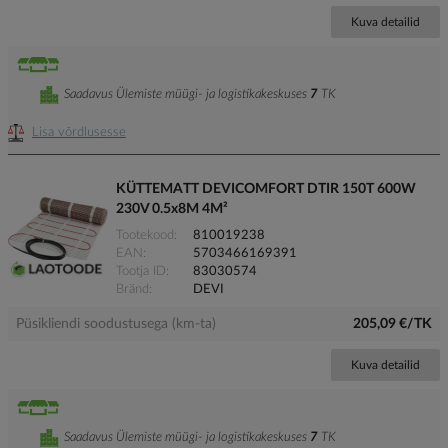
Kuva detailid
Saadavus Ülemiste müügi- ja logistikakeskuses
7
TK
Lisa võrdlusesse
KÜTTEMATT DEVICOMFORT DTIR 150T 600W
230V 0.5x8M 4M²
Tootekood
810019238
EAN
5703466169391
Tootja ID
83030574
Bränd
DEVI
Püsikliendi soodustusega (km-ta)
205,09 €/TK
Kuva detailid
Saadavus Ülemiste müügi- ja logistikakeskuses
7
TK