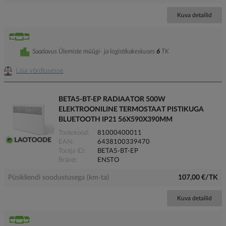
Kuva detailid
Saadavus Ülemiste müügi- ja logistikakeskuses
6
TK
Lisa võrdlusesse
BETA5-BT-EP RADIAATOR 500W
ELEKTROONILINE TERMOSTAAT PISTIKUGA
BLUETOOTH IP21 56X590X390MM
Tootekood
81000400011
EAN
6438100339470
Tootja ID
BETA5-BT-EP
Bränd
ENSTO
Püsikliendi soodustusega (km-ta)
107,00 €/TK
Kuva detailid