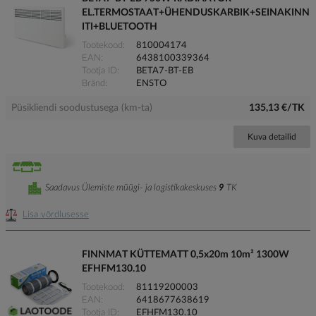
EL.TERMOSTAAT+ÜHENDUSKARBIK+SEINAKINN
ITI+BLUETOOTH
Tootekood
810004174
EAN
6438100339364
Tootja ID
BETA7-BT-EB
Bränd
ENSTO
Püsikliendi soodustusega (km-ta)
135,13 €/TK
Kuva detailid
Saadavus Ülemiste müügi- ja logistikakeskuses
9
TK
Lisa võrdlusesse
FINNMAT KÜTTEMATT 0,5x20m 10m² 1300W
EFHFM130.10
Tootekood
81119200003
EAN
6418677638619
Tootja ID
EFHFM130.10