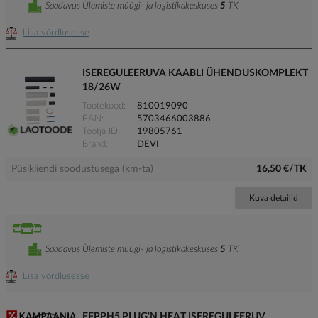
Saadavus Ülemiste müügi- ja logistikakeskuses
5
TK
Lisa võrdlusesse
ISEREGULEERUVA KAABLI ÜHENDUSKOMPLEKT
18/26W
Tootekood
810019090
EAN
5703466003886
Tootja ID
19805761
Bränd
DEVI
Püsikliendi soodustusega (km-ta)
16,50 €/TK
Kuva detailid
Saadavus Ülemiste müügi- ja logistikakeskuses
5
TK
Lisa võrdlusesse
EFPPH5 PLUG'N HEAT ISEREGULEERUV