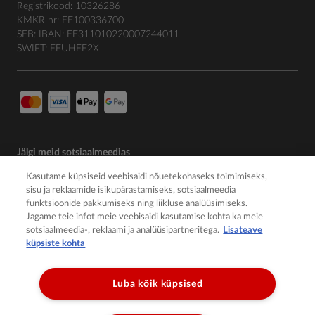
Registrikood: 10326286
KMKR nr: EE100336700
SEB: IBAN: EE311010220007244011
SWIFT: EEUHEE2X
Jälgi meid sotsiaalmeedias
Kasutame küpsiseid veebisaidi nõuetekohaseks toimimiseks,
sisu ja reklaamide isikupärastamiseks, sotsiaalmeedia
funktsioonide pakkumiseks ning liikluse analüüsimiseks.
Jagame teie infot meie veebisaidi kasutamise kohta ka meie
sotsiaalmeedia-, reklaami ja analüüsipartneritega.
Lisateave
küpsiste kohta
Luba kõik küpsised
© 2026 Member of the Würth Group