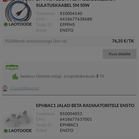
SULATUSKAABEL 5M 50W
Tootekood
810004140
EAN
6418677638688
Tootja ID
EFPPH5
Bränd
ENSTO
Püsikliendi soodustusega (km-ta)
76,35 €/TK
Kuva detailid
Saadavus Ülemiste müügi- ja logistikakeskuses
5
TK
Lisa võrdlusesse
EPHBAC1 JALAD BETA RADIAATORITELE ENSTO
Tootekood
810004053
EAN
6418677637001
Tootja ID
EPHBAC1
Bränd
ENSTO