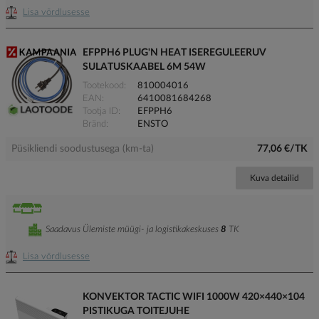
Lisa võrdlusesse
EFPPH6 PLUG'N HEAT ISEREGULEERUV
SULATUSKAABEL 6M 54W
Tootekood
810004016
EAN
6410081684268
Tootja ID
EFPPH6
Bränd
ENSTO
Püsikliendi soodustusega (km-ta)
77,06 €/TK
Kuva detailid
Saadavus Ülemiste müügi- ja logistikakeskuses
8
TK
Lisa võrdlusesse
KONVEKTOR TACTIC WIFI 1000W 420×440×104
PISTIKUGA TOITEJUHE