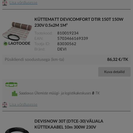
Lisa võrdlusesse
KÜTTEMATT DEVICOMFORT DTIR 150T 150W
230V 0.5x2M 1M²
Tootekood
810019234
EAN
5703466169339
Tootja ID
83030562
Bränd
DEVI
Püsikliendi soodustusega (km-ta)
86,32 €/TK
Kuva detailid
Saadavus Ülemiste müügi- ja logistikakeskuses
8
TK
Lisa võrdlusesse
DEVISNOW 30T (DTCE-30) VÄLIALA
KÜTTEKAABEL 10m 300W 230V