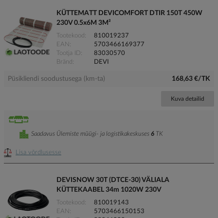
KÜTTEMATT DEVICOMFORT DTIR 150T 450W
230V 0.5x6M 3M²
Tootekood
810019237
EAN
5703466169377
Tootja ID
83030570
Bränd
DEVI
Püsikliendi soodustusega (km-ta)
168,63 €/TK
Kuva detailid
Saadavus Ülemiste müügi- ja logistikakeskuses
6
TK
Lisa võrdlusesse
DEVISNOW 30T (DTCE-30) VÄLIALA
KÜTTEKAABEL 34m 1020W 230V
Tootekood
810019143
EAN
5703466150153