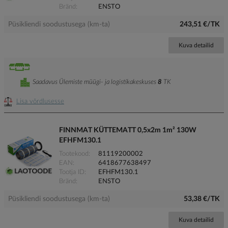
Bränd
ENSTO
Püsikliendi soodustusega (km-ta)
243,51 €/TK
Kuva detailid
Saadavus Ülemiste müügi- ja logistikakeskuses
8
TK
Lisa võrdlusesse
FINNMAT KÜTTEMATT 0,5x2m 1m² 130W
EFHFM130.1
Tootekood
81119200002
EAN
6418677638497
Tootja ID
EFHFM130.1
Bränd
ENSTO
Püsikliendi soodustusega (km-ta)
53,38 €/TK
Kuva detailid