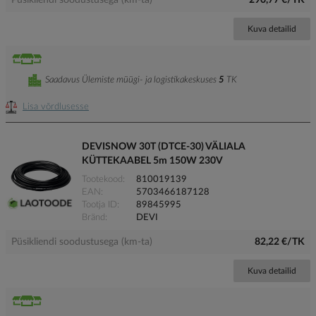
Püsikliendi soodustusega (km-ta)
290,77 €/TK
Kuva detailid
Saadavus Ülemiste müügi- ja logistikakeskuses
5
TK
Lisa võrdlusesse
DEVISNOW 30T (DTCE-30) VÄLIALA
KÜTTEKAABEL 5m 150W 230V
Tootekood
810019139
EAN
5703466187128
Tootja ID
89845995
Bränd
DEVI
Püsikliendi soodustusega (km-ta)
82,22 €/TK
Kuva detailid