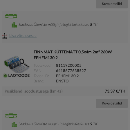
Kuva detailid
Saadavus Ülemiste müügi- ja logistikakeskuses
5
TK
Lisa võrdlusesse
FINNMAT KÜTTEMATT 0,5x4m 2m² 260W
EFHFM130.2
Tootekood
81119200005
EAN
6418677638527
Tootja ID
EFHFM130.2
Bränd
ENSTO
Püsikliendi soodustusega (km-ta)
73,37 €/TK
Kuva detailid
Saadavus Ülemiste müügi- ja logistikakeskuses
5
TK