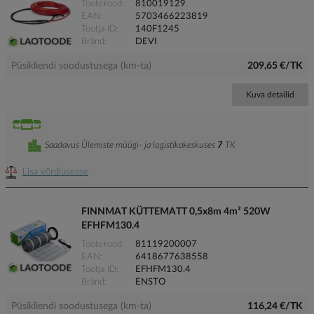
Tootekood
810019129
EAN
5703466223819
Tootja ID
140F1245
Bränd
DEVI
Püsikliendi soodustusega (km-ta)
209,65 €/TK
Kuva detailid
Saadavus Ülemiste müügi- ja logistikakeskuses
7
TK
Lisa võrdlusesse
FINNMAT KÜTTEMATT 0,5x8m 4m² 520W
EFHFM130.4
Tootekood
81119200007
EAN
6418677638558
Tootja ID
EFHFM130.4
Bränd
ENSTO
Püsikliendi soodustusega (km-ta)
116,24 €/TK