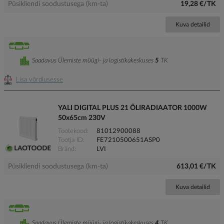
Püsikliendi soodustusega (km-ta)
19,28 €/TK
Kuva detailid
Saadavus Ülemiste müügi- ja logistikakeskuses
5
TK
Lisa võrdlusesse
YALI DIGITAL PLUS 21 ÕLIRADIAATOR 1000W
50x65cm 230V
Tootekood
81012900088
Tootja ID
FE7210500651ASP0
Bränd
LVI
Püsikliendi soodustusega (km-ta)
613,01 €/TK
Kuva detailid
Saadavus Ülemiste müügi- ja logistikakeskuses
4
TK