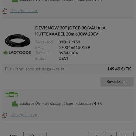
Lisa võrdlusesse
DEVISNOW 30T (DTCE-30) VÄLIALA
KÜTTEKAABEL 20m 630W 230V
Tootekood
810019151
EAN
5703466150139
Tootja ID
89846004
Bränd
DEVI
Püsikliendi soodustusega (km-ta)
149,49 €/TK
Kuva detailid
Saadavus Ülemiste müügi- ja logistikakeskuses
4
TK
Lisa võrdlusesse
Page