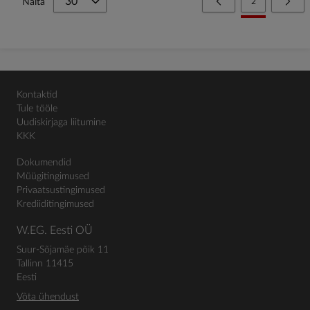
Page
Eelmine
You're currently
Page
Järg
Näita
2
Kontaktid
Tule tööle
Uudiskirjaga liitumine
KKK
Dokumendid
Müügitingimused
Privaatsustingimused
Krediiditingimused
W.EG. Eesti OÜ
Suur-Sõjamäe põik 11
Tallinn 11415
Eesti
Võta ühendust