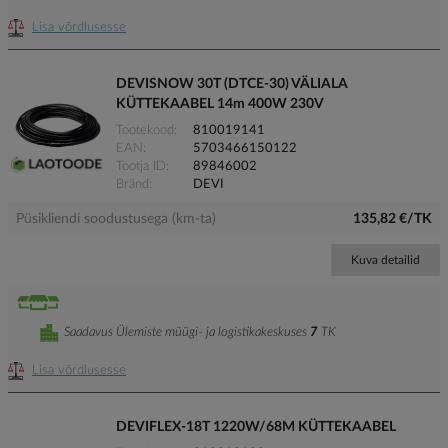
Lisa võrdlusesse
DEVISNOW 30T (DTCE-30) VÄLIALA
KÜTTEKAABEL 14m 400W 230V
Tootekood
810019141
EAN
5703466150122
Tootja ID
89846002
Bränd
DEVI
Püsikliendi soodustusega (km-ta)
135,82 €/TK
Kuva detailid
Saadavus Ülemiste müügi- ja logistikakeskuses
7
TK
Lisa võrdlusesse
DEVIFLEX-18T 1220W/68M KÜTTEKAABEL