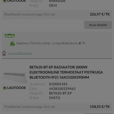
Tootja ID
89846008
Bränd
DEVI
Püsikliendi soodustusega (km-ta)
226,97 €/TK
Kuva detailid
Saadavus Ülemiste müügi- ja logistikakeskuses
6
TK
Lisa võrdlusesse
BETA20-BT-EP RADIAATOR 2000W
ELEKTROONILINE TERMOSTAAT PISTIKUGA
BLUETOOTH IP21 56X1520X390MM
Tootekood
810004183
EAN
6438100339463
Tootja ID
BETA20-BT-EP
Bränd
ENSTO
Püsikliendi soodustusega (km-ta)
158,55 €/TK