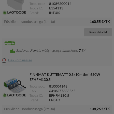
Tootekood
81089200014
Tootja ID
E154113
Bränd
INTUIS
Püsikliendi soodustusega (km-ta)
160,55 €/TK
Kuva detailid
Saadavus Ülemiste müügi- ja logistikakeskuses
7
TK
Lisa võrdlusesse
FINNMAT KÜTTEMATT 0,5x10m 5m² 650W
EFHFM130.5
Tootekood
810004148
EAN
6418677638565
Tootja ID
EFHFM130.5
Bränd
ENSTO
Püsikliendi soodustusega (km-ta)
138,26 €/TK