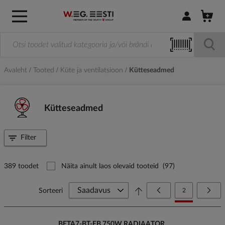
Logi sisse / R
Avaleht
Tooted
Küte ja ventilatsioon
Kütteseadmed
Kütteseadmed
Filter
389 toodet
Näita ainult laos olevaid tooteid
(97)
Page
Page
Eelmine
You're currently
Page
Järg
Sorteeri
2
BETA7-BT-EB 750W RADIAATOR