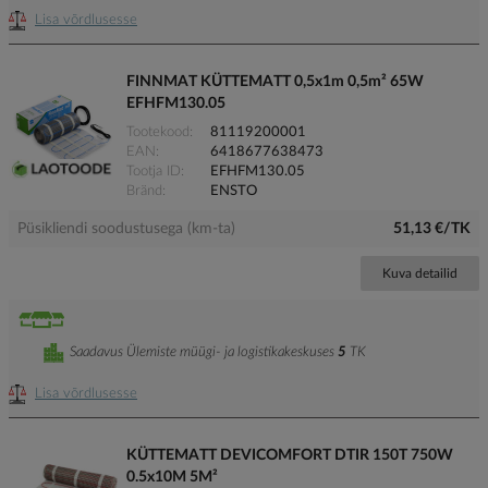
Lisa võrdlusesse
FINNMAT KÜTTEMATT 0,5x1m 0,5m² 65W
EFHFM130.05
Tootekood
81119200001
EAN
6418677638473
Tootja ID
EFHFM130.05
Bränd
ENSTO
Püsikliendi soodustusega (km-ta)
51,13 €/TK
Kuva detailid
Saadavus Ülemiste müügi- ja logistikakeskuses
5
TK
Lisa võrdlusesse
KÜTTEMATT DEVICOMFORT DTIR 150T 750W
0.5x10M 5M²