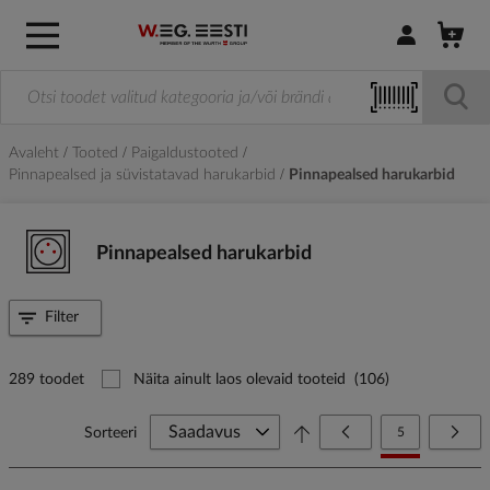
Logi sisse / R
Avaleht
Tooted
Paigaldustooted
Pinnapealsed ja süvistatavad harukarbid
Pinnapealsed harukarbid
Pinnapealsed harukarbid
Filter
289 toodet
Näita ainult laos olevaid tooteid
(106)
Page
Page
Eelmine
You're currently
Page
Järg
Sorteeri
5