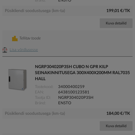
Bränd
ENSTO
Püsikliendi soodustusega (km-ta)
199,01 €/TK
Kuva detailid
Tellitav toode
Lisa võrdlusesse
NGRP304020P3SH CUBO N GPR KILP
SEINAKINNITUSEGA 300X400X200MM RAL7035
HALL
Tootekood
34000400259
EAN
6438100123581
Tootja ID
NGRP304020P3SH
Bränd
ENSTO
Püsikliendi soodustusega (km-ta)
184,00 €/TK
Kuva detailid