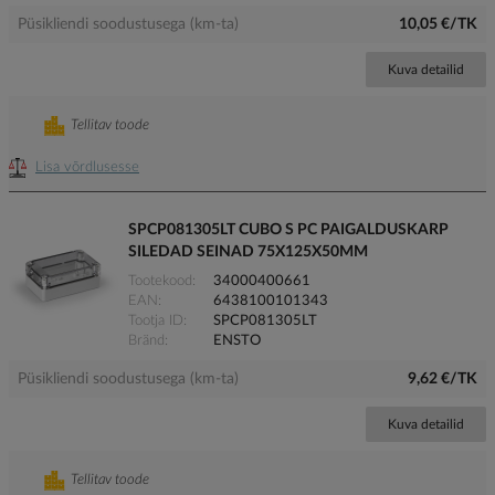
Püsikliendi soodustusega (km-ta)
10,05 €/TK
Kuva detailid
Tellitav toode
Lisa võrdlusesse
SPCP081305LT CUBO S PC PAIGALDUSKARP
SILEDAD SEINAD 75X125X50MM
Tootekood
34000400661
EAN
6438100101343
Tootja ID
SPCP081305LT
Bränd
ENSTO
Püsikliendi soodustusega (km-ta)
9,62 €/TK
Kuva detailid
Tellitav toode