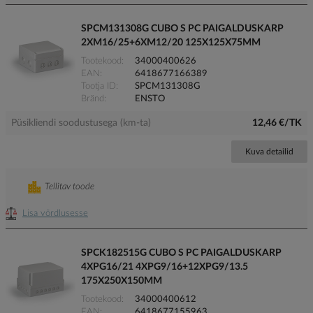
SPCM131308G CUBO S PC PAIGALDUSKARP
2XM16/25+6XM12/20 125X125X75MM
Tootekood
34000400626
EAN
6418677166389
Tootja ID
SPCM131308G
Bränd
ENSTO
Püsikliendi soodustusega (km-ta)
12,46 €/TK
Kuva detailid
Tellitav toode
Lisa võrdlusesse
SPCK182515G CUBO S PC PAIGALDUSKARP
4XPG16/21 4XPG9/16+12XPG9/13.5
175X250X150MM
Tootekood
34000400612
EAN
6418677155963