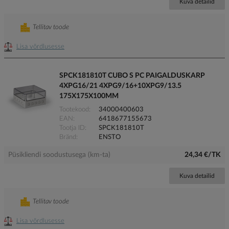
Kuva detailid
Tellitav toode
Lisa võrdlusesse
SPCK181810T CUBO S PC PAIGALDUSKARP
4XPG16/21 4XPG9/16+10XPG9/13.5
175X175X100MM
Tootekood
34000400603
EAN
6418677155673
Tootja ID
SPCK181810T
Bränd
ENSTO
Püsikliendi soodustusega (km-ta)
24,34 €/TK
Kuva detailid
Tellitav toode
Lisa võrdlusesse