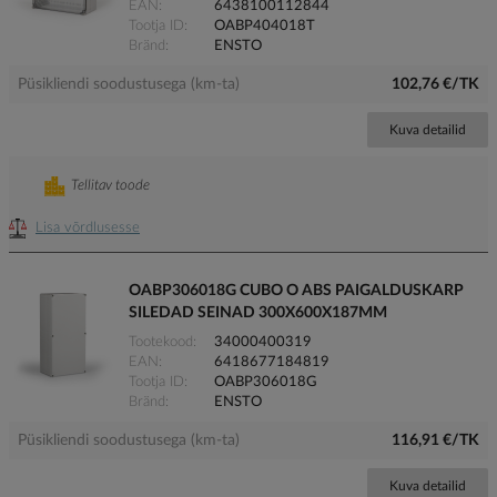
EAN
6438100112844
Tootja ID
OABP404018T
Bränd
ENSTO
Püsikliendi soodustusega (km-ta)
102,76 €/TK
Kuva detailid
Tellitav toode
Lisa võrdlusesse
OABP306018G CUBO O ABS PAIGALDUSKARP
SILEDAD SEINAD 300X600X187MM
Tootekood
34000400319
EAN
6418677184819
Tootja ID
OABP306018G
Bränd
ENSTO
Püsikliendi soodustusega (km-ta)
116,91 €/TK
Kuva detailid