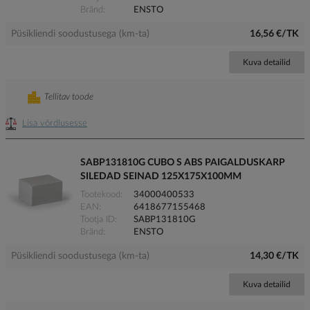
Bränd
ENSTO
Püsikliendi soodustusega (km-ta)
16,56 €/TK
Kuva detailid
Tellitav toode
Lisa võrdlusesse
SABP131810G CUBO S ABS PAIGALDUSKARP
SILEDAD SEINAD 125X175X100MM
Tootekood
34000400533
EAN
6418677155468
Tootja ID
SABP131810G
Bränd
ENSTO
Püsikliendi soodustusega (km-ta)
14,30 €/TK
Kuva detailid