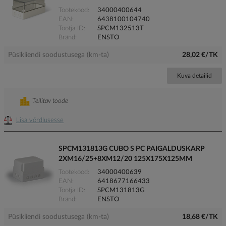
Tootekood
34000400644
EAN
6438100104740
Tootja ID
SPCM132513T
Bränd
ENSTO
Püsikliendi soodustusega (km-ta)
28,02 €/TK
Kuva detailid
Tellitav toode
Lisa võrdlusesse
SPCM131813G CUBO S PC PAIGALDUSKARP
2XM16/25+8XM12/20 125X175X125MM
Tootekood
34000400639
EAN
6418677166433
Tootja ID
SPCM131813G
Bränd
ENSTO
Püsikliendi soodustusega (km-ta)
18,68 €/TK