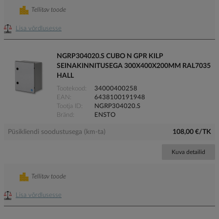
Tellitav toode
Lisa võrdlusesse
NGRP304020.S CUBO N GPR KILP
SEINAKINNITUSEGA 300X400X200MM RAL7035
HALL
Tootekood
34000400258
EAN
6438100191948
Tootja ID
NGRP304020.S
Bränd
ENSTO
Püsikliendi soodustusega (km-ta)
108,00 €/TK
Kuva detailid
Tellitav toode
Lisa võrdlusesse