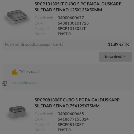
SPCP131305LT CUBO S PC PAIGALDUSKARP
SILEDAD SEINAD 125X125X50MM
Tootekood
34000400677
EAN
6438100101725
Tootja ID
SPCP131305LT
Bränd
ENSTO
Püsikliendi soodustusega (km-ta)
11,89 €/TK
Kuva detailid
Tellitav toode
Lisa võrdlusesse
SPCP081308T CUBO S PC PAIGALDUSKARP
SILEDAD SEINAD 75X125X75MM
Tootekood
34000400665
EAN
6418677155024
Tootja ID
SPCP081308T
Bränd
ENSTO