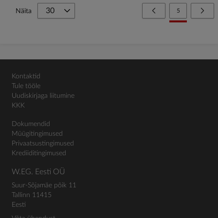
Page
Page
Eelmine
You're currently
Page
Järg
Näita
5
Kontaktid
Tule tööle
Uudiskirjaga liitumine
KKK
Dokumendid
Müügitingimused
Privaatsustingimused
Krediiditingimused
W.EG. Eesti OÜ
Suur-Sõjamäe põik 11
Tallinn 11415
Eesti