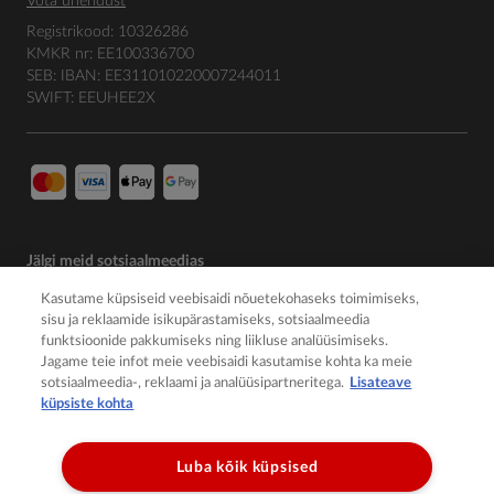
Võta ühendust
Registrikood: 10326286
KMKR nr: EE100336700
SEB: IBAN: EE311010220007244011
SWIFT: EEUHEE2X
Jälgi meid sotsiaalmeedias
Kasutame küpsiseid veebisaidi nõuetekohaseks toimimiseks,
sisu ja reklaamide isikupärastamiseks, sotsiaalmeedia
funktsioonide pakkumiseks ning liikluse analüüsimiseks.
Jagame teie infot meie veebisaidi kasutamise kohta ka meie
sotsiaalmeedia-, reklaami ja analüüsipartneritega.
Lisateave
küpsiste kohta
Luba kõik küpsised
© 2026 Member of the Würth Group