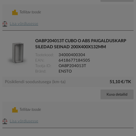
Tellitav toode
Lisa võrdlusesse
OABP204013T CUBO O ABS PAIGALDUSKARP
SILEDAD SEINAD 200X400X132MM
Tootekood
34000400304
EAN
6418677184505
Tootja ID
OABP204013T
Bränd
ENSTO
Püsikliendi soodustusega (km-ta)
51,10 €/TK
Kuva detailid
Tellitav toode
Lisa võrdlusesse