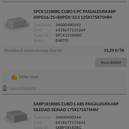
SPCK131808G CUBO S PC PAIGALDUSKARP
4XPG16/21+8XPG9/13.5 125X175X75MM
Tootekood
34000400592
EAN
6418677155369
Tootja ID
SPCK131808G
Bränd
ENSTO
Püsikliendi soodustusega (km-ta)
15,29 €/TK
Kuva detailid
Tellitav toode
Lisa võrdlusesse
SABP181808G CUBO S ABS PAIGALDUSKARP
SILEDAD SEINAD 175X175X75MM
Tootekood
34000400544
EAN
6418677155642
Tootja ID
SABP181808G