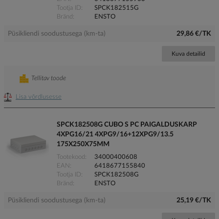
Tootja ID
SPCK182515G
Bränd
ENSTO
Püsikliendi soodustusega (km-ta)
29,86 €/TK
Kuva detailid
Tellitav toode
Lisa võrdlusesse
SPCK182508G CUBO S PC PAIGALDUSKARP
4XPG16/21 4XPG9/16+12XPG9/13.5
175X250X75MM
Tootekood
34000400608
EAN
6418677155840
Tootja ID
SPCK182508G
Bränd
ENSTO
Püsikliendi soodustusega (km-ta)
25,19 €/TK