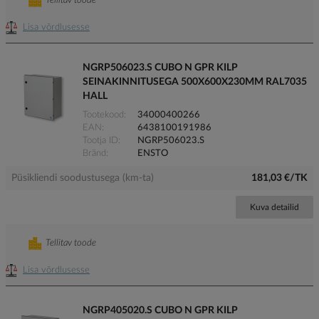
Tellitav toode
Lisa võrdlusesse
NGRP506023.S CUBO N GPR KILP
SEINAKINNITUSEGA 500X600X230MM RAL7035
HALL
Tootekood
34000400266
EAN
6438100191986
Tootja ID
NGRP506023.S
Bränd
ENSTO
Püsikliendi soodustusega (km-ta)
181,03 €/TK
Kuva detailid
Tellitav toode
Lisa võrdlusesse
NGRP405020.S CUBO N GPR KILP