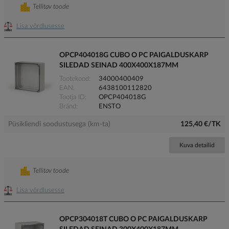
Tellitav toode
Lisa võrdlusesse
OPCP404018G CUBO O PC PAIGALDUSKARP
SILEDAD SEINAD 400X400X187MM
Tootekood
34000400409
EAN
6438100112820
Tootja ID
OPCP404018G
Bränd
ENSTO
Püsikliendi soodustusega (km-ta)
125,40 €/TK
Kuva detailid
Tellitav toode
Lisa võrdlusesse
OPCP304018T CUBO O PC PAIGALDUSKARP