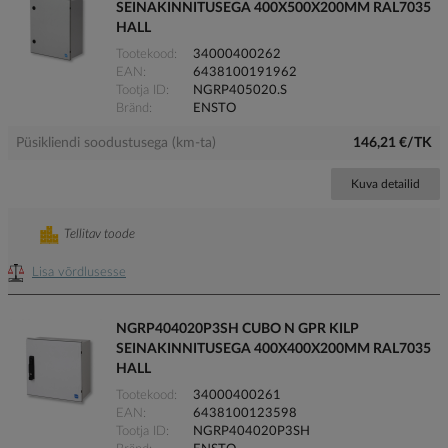
SEINAKINNITUSEGA 400X500X200MM RAL7035
HALL
Tootekood
34000400262
EAN
6438100191962
Tootja ID
NGRP405020.S
Bränd
ENSTO
Püsikliendi soodustusega (km-ta)
146,21 €/TK
Kuva detailid
Tellitav toode
Lisa võrdlusesse
NGRP404020P3SH CUBO N GPR KILP
SEINAKINNITUSEGA 400X400X200MM RAL7035
HALL
Tootekood
34000400261
EAN
6438100123598
Tootja ID
NGRP404020P3SH