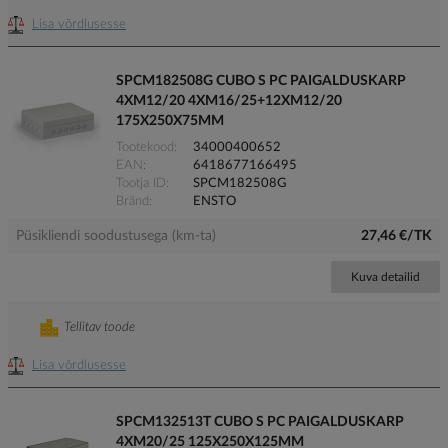
Lisa võrdlusesse
SPCM182508G CUBO S PC PAIGALDUSKARP
4XM12/20 4XM16/25+12XM12/20
175X250X75MM
Tootekood
34000400652
EAN
6418677166495
Tootja ID
SPCM182508G
Bränd
ENSTO
Püsikliendi soodustusega (km-ta)
27,46 €/TK
Kuva detailid
Tellitav toode
Lisa võrdlusesse
SPCM132513T CUBO S PC PAIGALDUSKARP
4XM20/25 125X250X125MM