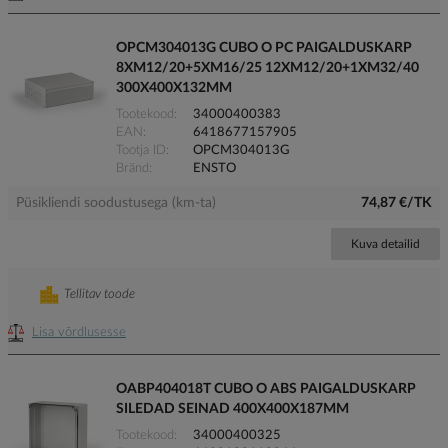
OPCM304013G CUBO O PC PAIGALDUSKARP
8XM12/20+5XM16/25 12XM12/20+1XM32/40
300X400X132MM
Tootekood
34000400383
EAN
6418677157905
Tootja ID
OPCM304013G
Bränd
ENSTO
Püsikliendi soodustusega (km-ta)
74,87 €/TK
Kuva detailid
Tellitav toode
Lisa võrdlusesse
OABP404018T CUBO O ABS PAIGALDUSKARP
SILEDAD SEINAD 400X400X187MM
Tootekood
34000400325