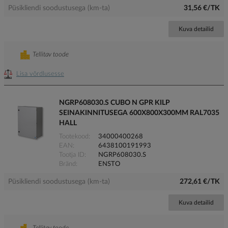
Püsikliendi soodustusega (km-ta)
31,56 €/TK
Kuva detailid
Tellitav toode
Lisa võrdlusesse
NGRP608030.S CUBO N GPR KILP
SEINAKINNITUSEGA 600X800X300MM RAL7035
HALL
Tootekood
34000400268
EAN
6438100191993
Tootja ID
NGRP608030.S
Bränd
ENSTO
Püsikliendi soodustusega (km-ta)
272,61 €/TK
Kuva detailid