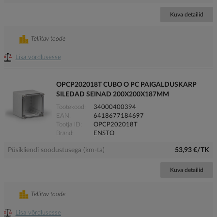
Kuva detailid
Tellitav toode
Lisa võrdlusesse
OPCP202018T CUBO O PC PAIGALDUSKARP
SILEDAD SEINAD 200X200X187MM
Tootekood
34000400394
EAN
6418677184697
Tootja ID
OPCP202018T
Bränd
ENSTO
Püsikliendi soodustusega (km-ta)
53,93 €/TK
Kuva detailid
Tellitav toode
Lisa võrdlusesse