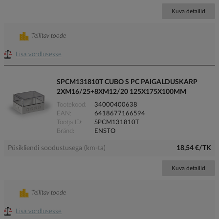
Kuva detailid
Tellitav toode
Lisa võrdlusesse
SPCM131810T CUBO S PC PAIGALDUSKARP
2XM16/25+8XM12/20 125X175X100MM
Tootekood
34000400638
EAN
6418677166594
Tootja ID
SPCM131810T
Bränd
ENSTO
Püsikliendi soodustusega (km-ta)
18,54 €/TK
Kuva detailid
Tellitav toode
Lisa võrdlusesse