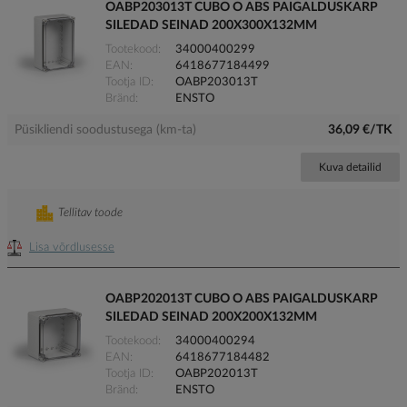
OABP203013T CUBO O ABS PAIGALDUSKARP
SILEDAD SEINAD 200X300X132MM
Tootekood
34000400299
EAN
6418677184499
Tootja ID
OABP203013T
Bränd
ENSTO
Püsikliendi soodustusega (km-ta)
36,09 €/TK
Kuva detailid
Tellitav toode
Lisa võrdlusesse
OABP202013T CUBO O ABS PAIGALDUSKARP
SILEDAD SEINAD 200X200X132MM
Tootekood
34000400294
EAN
6418677184482
Tootja ID
OABP202013T
Bränd
ENSTO