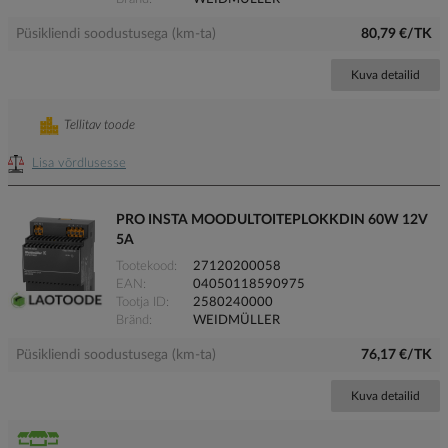
Püsikliendi soodustusega (km-ta)
80,79 €/TK
Kuva detailid
Tellitav toode
Lisa võrdlusesse
PRO INSTA MOODULTOITEPLOKKDIN 60W 12V
5A
Tootekood
27120200058
EAN
04050118590975
Tootja ID
2580240000
Bränd
WEIDMÜLLER
Püsikliendi soodustusega (km-ta)
76,17 €/TK
Kuva detailid