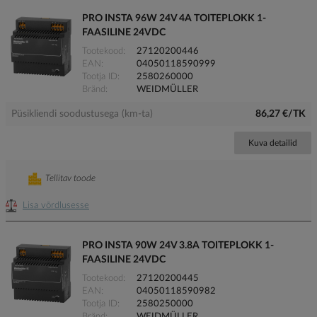
PRO INSTA 96W 24V 4A TOITEPLOKK 1-
FAASILINE 24VDC
Tootekood
27120200446
EAN
04050118590999
Tootja ID
2580260000
Bränd
WEIDMÜLLER
Püsikliendi soodustusega (km-ta)
86,27 €/TK
Kuva detailid
Tellitav toode
Lisa võrdlusesse
PRO INSTA 90W 24V 3.8A TOITEPLOKK 1-
FAASILINE 24VDC
Tootekood
27120200445
EAN
04050118590982
Tootja ID
2580250000
Bränd
WEIDMÜLLER