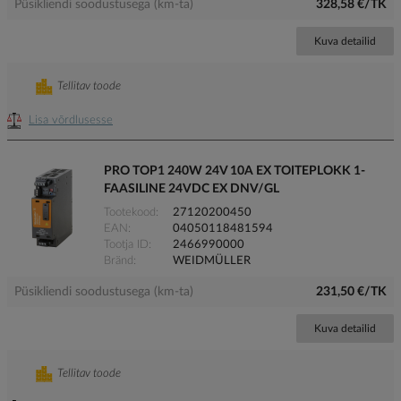
Püsikliendi soodustusega (km-ta)
328,58 €/TK
Kuva detailid
Tellitav toode
Lisa võrdlusesse
PRO TOP1 240W 24V 10A EX TOITEPLOKK 1-
FAASILINE 24VDC EX DNV/GL
Tootekood
27120200450
EAN
04050118481594
Tootja ID
2466990000
Bränd
WEIDMÜLLER
Püsikliendi soodustusega (km-ta)
231,50 €/TK
Kuva detailid
Tellitav toode