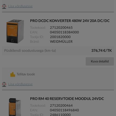
Lisa võrdlusesse
PRO DCDC KONVERTER 480W 24V 20A DC/DC
Tootekood
27120200465
EAN
04050118384000
Tootja ID
2001820000
Bränd
WEIDMÜLLER
Püsikliendi soodustusega (km-ta)
376,74 €/TK
Kuva detailid
Tellitav toode
Lisa võrdlusesse
PRO RM 40 RESERVTOIDE MOODUL 24VDC
Tootekood
27120200464
EAN
04050118496840
Tootja ID
2486110000