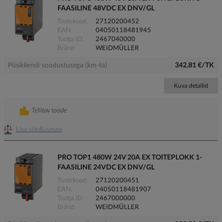
FAASILINE 48VDC EX DNV/GL
Tootekood
27120200452
EAN
04050118481945
Tootja ID
2467040000
Bränd
WEIDMÜLLER
Püsikliendi soodustusega (km-ta)
342,81 €/TK
Kuva detailid
Tellitav toode
Lisa võrdlusesse
PRO TOP1 480W 24V 20A EX TOITEPLOKK 1-
FAASILINE 24VDC EX DNV/GL
Tootekood
27120200451
EAN
04050118481907
Tootja ID
2467000000
Bränd
WEIDMÜLLER