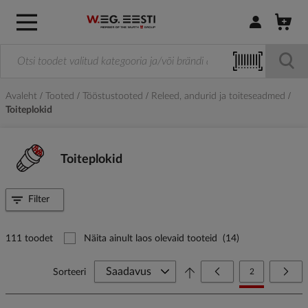
Logi sisse / R
Avaleht
Tooted
Tööstustooted
Releed, andurid ja toiteseadmed
Toiteplokid
Toiteplokid
Filter
111 toodet
Näita ainult laos olevaid tooteid
(14)
Page
Page
Eelmine
You're currently
Page
Järg
Sorteeri
2