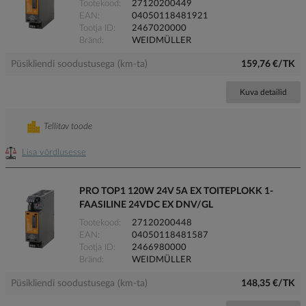
Tootekood
27120200449
EAN
04050118481921
Tootja ID
2467020000
Bränd
WEIDMÜLLER
Püsikliendi soodustusega (km-ta)
159,76 €/TK
Kuva detailid
Tellitav toode
Lisa võrdlusesse
PRO TOP1 120W 24V 5A EX TOITEPLOKK 1-
FAASILINE 24VDC EX DNV/GL
Tootekood
27120200448
EAN
04050118481587
Tootja ID
2466980000
Bränd
WEIDMÜLLER
Püsikliendi soodustusega (km-ta)
148,35 €/TK