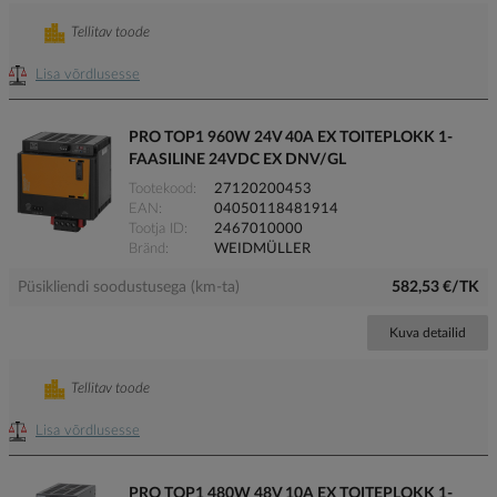
Tellitav toode
Lisa võrdlusesse
PRO TOP1 960W 24V 40A EX TOITEPLOKK 1-
FAASILINE 24VDC EX DNV/GL
Tootekood
27120200453
EAN
04050118481914
Tootja ID
2467010000
Bränd
WEIDMÜLLER
Püsikliendi soodustusega (km-ta)
582,53 €/TK
Kuva detailid
Tellitav toode
Lisa võrdlusesse
PRO TOP1 480W 48V 10A EX TOITEPLOKK 1-