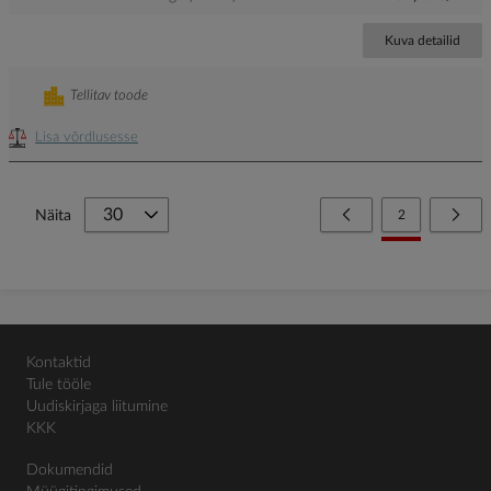
Kuva detailid
Tellitav toode
Lisa võrdlusesse
Page
Page
Eelmine
You're currently
Page
Järg
Näita
2
Kontaktid
Tule tööle
Uudiskirjaga liitumine
KKK
Dokumendid