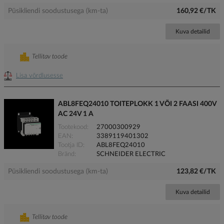
Püsikliendi soodustusega (km-ta)
160,92 €/TK
Kuva detailid
Tellitav toode
Lisa võrdlusesse
ABL8FEQ24010 TOITEPLOKK 1 VÕI 2 FAASI 400V
AC 24V 1 A
Tootekood
27000300929
EAN
3389119401302
Tootja ID
ABL8FEQ24010
Bränd
SCHNEIDER ELECTRIC
Püsikliendi soodustusega (km-ta)
123,82 €/TK
Kuva detailid
Tellitav toode