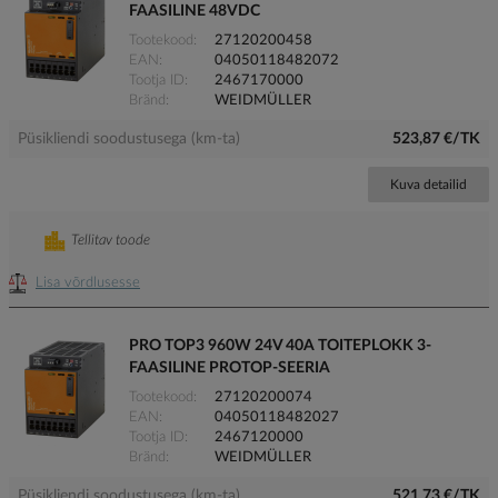
FAASILINE 48VDC
Tootekood
27120200458
EAN
04050118482072
Tootja ID
2467170000
Bränd
WEIDMÜLLER
Püsikliendi soodustusega (km-ta)
523,87 €/TK
Kuva detailid
Tellitav toode
Lisa võrdlusesse
PRO TOP3 960W 24V 40A TOITEPLOKK 3-
FAASILINE PROTOP-SEERIA
Tootekood
27120200074
EAN
04050118482027
Tootja ID
2467120000
Bränd
WEIDMÜLLER
Püsikliendi soodustusega (km-ta)
521,73 €/TK