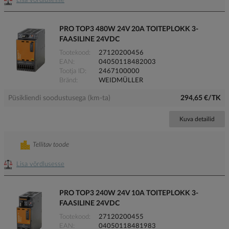
Lisa võrdlusesse
PRO TOP3 480W 24V 20A TOITEPLOKK 3-
FAASILINE 24VDC
Tootekood
27120200456
EAN
04050118482003
Tootja ID
2467100000
Bränd
WEIDMÜLLER
Püsikliendi soodustusega (km-ta)
294,65 €/TK
Kuva detailid
Tellitav toode
Lisa võrdlusesse
PRO TOP3 240W 24V 10A TOITEPLOKK 3-
FAASILINE 24VDC
Tootekood
27120200455
EAN
04050118481983