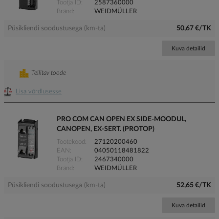
Tootja ID
2587360000
Bränd
WEIDMÜLLER
Püsikliendi soodustusega (km-ta)
50,67 €/TK
Kuva detailid
Tellitav toode
Lisa võrdlusesse
PRO COM CAN OPEN EX SIDE-MOODUL,
CANOPEN, EX-SERT. (PROTOP)
Tootekood
27120200460
EAN
04050118481822
Tootja ID
2467340000
Bränd
WEIDMÜLLER
Püsikliendi soodustusega (km-ta)
52,65 €/TK
Kuva detailid