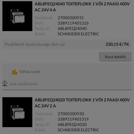
ABL8FEQ24040 TOITEPLOKK 1 VÕI 2 FAASI 400V
AC 24V 4 A
Tootekood
27000300931
EAN
3389119401326
Tootja ID
ABL8FEQ24040
Bränd
SCHNEIDER ELECTRIC
Püsikliendi soodustusega (km-ta)
230,15 €/TK
Kuva detailid
Tellitav toode
Lisa võrdlusesse
ABL8FEQ24020 TOITEPLOKK 1 VÕI 2 FAASI 400V
AC 24V 2 A
Tootekood
27000300930
EAN
3389119401319
Tootja ID
ABL8FEQ24020
Bränd
SCHNEIDER ELECTRIC