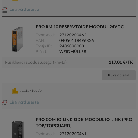
Lisa võrdlusesse
PRO RM 10 RESERVTOIDE MOODUL 24VDC
Tootekood
27120200462
EAN
04050118496826
Tootja ID
2486090000
Bränd
WEIDMÜLLER
Püsikliendi soodustusega (km-ta)
117,01 €/TK
Kuva detailid
Tellitav toode
Lisa võrdlusesse
PRO COM IO-LINK SIDE-MOODUL IO-LINK (PRO
TOP/TOPGUARD)
Tootekood
27120200461