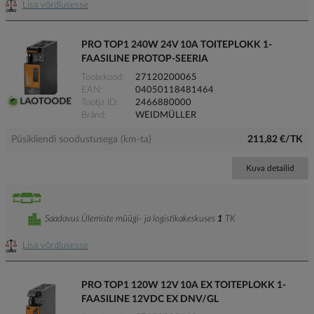
Lisa võrdlusesse
PRO TOP1 240W 24V 10A TOITEPLOKK 1-
FAASILINE PROTOP-SEERIA
Tootekood
27120200065
EAN
04050118481464
Tootja ID
2466880000
Bränd
WEIDMÜLLER
Püsikliendi soodustusega (km-ta)
211,82 €/TK
Kuva detailid
Saadavus Ülemiste müügi- ja logistikakeskuses
1
TK
Lisa võrdlusesse
PRO TOP1 120W 12V 10A EX TOITEPLOKK 1-
FAASILINE 12VDC EX DNV/GL