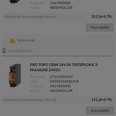
Tootja ID
2467080000
Bränd
WEIDMÜLLER
Püsikliendi soodustusega (km-ta)
212,56 €/TK
Kuva detailid
Tellitav toode
Lisa võrdlusesse
PRO TOP3 120W 24V 5A TOITEPLOKK 3-
FAASILINE 24VDC
Tootekood
27120200454
EAN
04050118481969
Tootja ID
2467060000
Bränd
WEIDMÜLLER
Püsikliendi soodustusega (km-ta)
151,24 €/TK
Kuva detailid