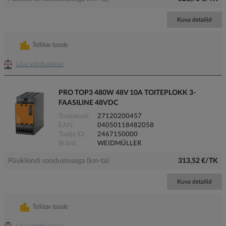
Kuva detailid
Tellitav toode
Lisa võrdlusesse
PRO TOP3 480W 48V 10A TOITEPLOKK 3-
FAASILINE 48VDC
Tootekood
27120200457
EAN
04050118482058
Tootja ID
2467150000
Bränd
WEIDMÜLLER
Püsikliendi soodustusega (km-ta)
313,52 €/TK
Kuva detailid
Tellitav toode