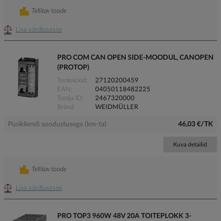
Tellitav toode
Lisa võrdlusesse
PRO COM CAN OPEN SIDE-MOODUL, CANOPEN
(PROTOP)
Tootekood
27120200459
EAN
04050118482225
Tootja ID
2467320000
Bränd
WEIDMÜLLER
Püsikliendi soodustusega (km-ta)
46,03 €/TK
Kuva detailid
Tellitav toode
Lisa võrdlusesse
PRO TOP3 960W 48V 20A TOITEPLOKK 3-