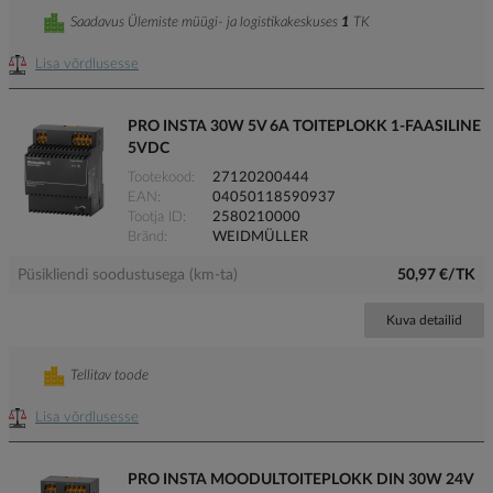
Saadavus Ülemiste müügi- ja logistikakeskuses
1
TK
Lisa võrdlusesse
PRO INSTA 30W 5V 6A TOITEPLOKK 1-FAASILINE
5VDC
Tootekood
27120200444
EAN
04050118590937
Tootja ID
2580210000
Bränd
WEIDMÜLLER
Püsikliendi soodustusega (km-ta)
50,97 €/TK
Kuva detailid
Tellitav toode
Lisa võrdlusesse
PRO INSTA MOODULTOITEPLOKK DIN 30W 24V