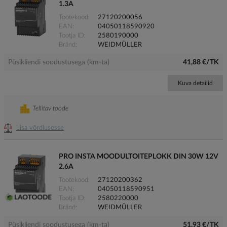
1.3A
Tootekood
27120200056
EAN
04050118590920
Tootja ID
2580190000
Bränd
WEIDMÜLLER
Püsikliendi soodustusega (km-ta)
41,88 €/TK
Kuva detailid
Tellitav toode
Lisa võrdlusesse
PRO INSTA MOODULTOITEPLOKK DIN 30W 12V
2.6A
Tootekood
27120200362
EAN
04050118590951
Tootja ID
2580220000
Bränd
WEIDMÜLLER
Püsikliendi soodustusega (km-ta)
51,93 €/TK