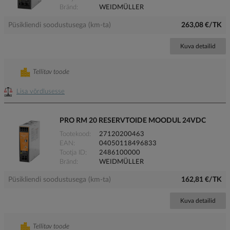
Bränd
WEIDMÜLLER
Püsikliendi soodustusega (km-ta)
263,08 €/TK
Kuva detailid
Tellitav toode
Lisa võrdlusesse
PRO RM 20 RESERVTOIDE MOODUL 24VDC
Tootekood
27120200463
EAN
04050118496833
Tootja ID
2486100000
Bränd
WEIDMÜLLER
Püsikliendi soodustusega (km-ta)
162,81 €/TK
Kuva detailid
Tellitav toode