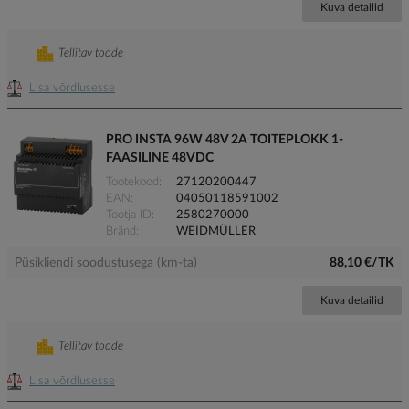
Kuva detailid
Tellitav toode
Lisa võrdlusesse
PRO INSTA 96W 48V 2A TOITEPLOKK 1-
FAASILINE 48VDC
Tootekood
27120200447
EAN
04050118591002
Tootja ID
2580270000
Bränd
WEIDMÜLLER
Püsikliendi soodustusega (km-ta)
88,10 €/TK
Kuva detailid
Tellitav toode
Lisa võrdlusesse