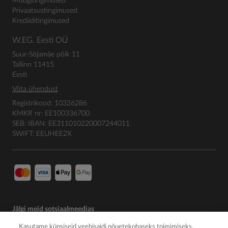
Müügitingimused
Privaatsustingimused
Krediiditingimused
W.EG. Eesti OÜ
Suur-Sõjamäe põik 11
Tallinn 11415
Eesti
Võta ühendust
Registrikood: 10326286
KMKR nr: EE100336700
SEB: IBAN: EE311010220007244011
SWIFT: EEUHEE2X
Jälgi meid sotsiaalmeedias
Kasutame küpsiseid veebisaidi nõuetekohaseks toimimiseks,