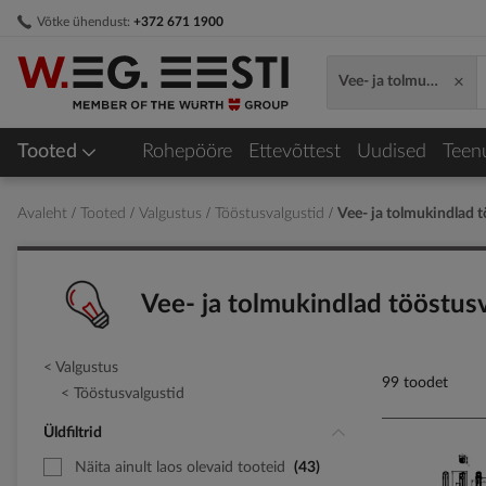
Skip
Võtke ühendust:
+372 671 1900
to
Content
×
Vee- ja tolmukindlad t
Tooted
Rohepööre
Ettevõttest
Uudised
Teen
Avaleht
Tooted
Valgustus
Tööstusvalgustid
Vee- ja tolmukindlad t
Vee- ja tolmukindlad tööstusv
Valgustus
99 toodet
Tööstusvalgustid
Üldfiltrid
Näita ainult laos olevaid tooteid
43