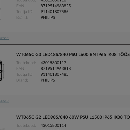
Tootekood
43015800118
EAN
8719514963825
Tootja ID
911401807585
Bränd
PHILIPS
usesse
WT065C G3 LED18S/840 PSU L600 BN IP65 IK08 TÖÖ
Tootekood
43015800117
EAN
8719514963818
Tootja ID
911401807485
Bränd
PHILIPS
usesse
WT065C G2 LED98S/840 60W PSU L1500 IP65 IK08 T
Tootekood
43015800114