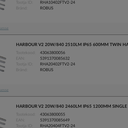
Tootja ID
RHA10402FTV2-24
Bränd
ROBUS
usesse
HARBOUR V2 20W/840 2510LM IP65 600MM TWIN H
Tootekood
43063800056
EAN
5391370085632
Tootja ID
RHA20402FTV2-24
Bränd
ROBUS
usesse
HARBOUR V2 20W/840 2460LM IP65 1200MM SINGLE
Tootekood
43063800055
EAN
5391370085649
Tootja ID
RHA20404FTV2-24