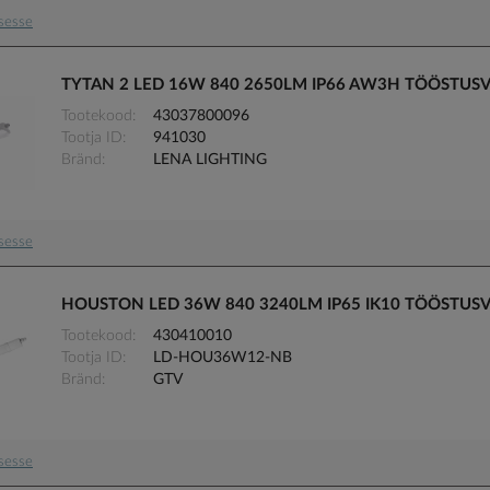
usesse
TYTAN 2 LED 16W 840 2650LM IP66 AW3H TÖÖSTUS
Tootekood
43037800096
Tootja ID
941030
Bränd
LENA LIGHTING
usesse
HOUSTON LED 36W 840 3240LM IP65 IK10 TÖÖSTUS
Tootekood
430410010
Tootja ID
LD-HOU36W12-NB
Bränd
GTV
usesse