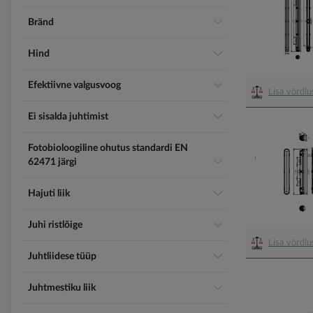
Bränd
Hind
Efektiivne valgusvoog
Lisa võrdl
Ei sisalda juhtimist
Fotobioloogiline ohutus standardi EN
62471 järgi
Hajuti liik
Juhi ristlõige
Lisa võrdl
Juhtliidese tüüp
Juhtmestiku liik