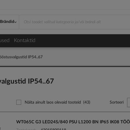
ööstusvalgustid IP54..67
Brändid
used
Kontaktid
ööstusvalgustid IP54..67
algustid IP54..67
Näita ainult laos olevaid tooteid
(43)
Sorteeri
WT065C G3 LED24S/840 PSU L1200 BN IP65 IK08 TÖ