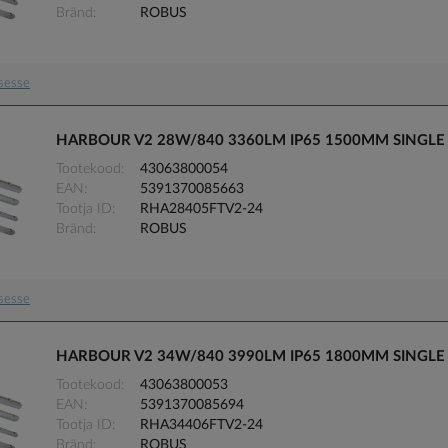
Bränd
ROBUS
usesse
HARBOUR V2 28W/840 3360LM IP65 1500MM SINGLE
Tootekood
43063800054
EAN
5391370085663
Tootja ID
RHA28405FTV2-24
Bränd
ROBUS
usesse
HARBOUR V2 34W/840 3990LM IP65 1800MM SINGLE
Tootekood
43063800053
EAN
5391370085694
Tootja ID
RHA34406FTV2-24
Bränd
ROBUS