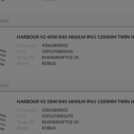
usesse
HARBOUR V2 40W/840 4860LM IP65 1200MM TWIN 
Tootekood
43063800052
EAN
5391370085656
Tootja ID
RHA40404FTV2-24
Bränd
ROBUS
usesse
HARBOUR V2 58W/840 6840LM IP65 1500MM TWIN 
Tootekood
43063800051
EAN
5391370085670
Tootja ID
RHA58405FTV2-24
Bränd
ROBUS