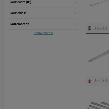
Kaitseaste (IP)
Kaitseklass
Kattematerjal
Lisa võrdl
Näita rohkem
Lisa võrdl