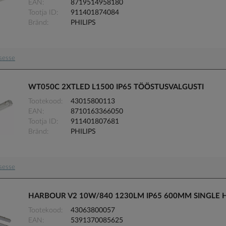
EAN
8719514958180
Tootja ID
911401874084
Bränd
PHILIPS
usesse
WT050C 2XTLED L1500 IP65 TÖÖSTUSVALGUSTI
Tootekood
43015800113
EAN
8710163366050
Tootja ID
911401807681
Bränd
PHILIPS
usesse
HARBOUR V2 10W/840 1230LM IP65 600MM SINGLE 
Tootekood
43063800057
EAN
5391370085625