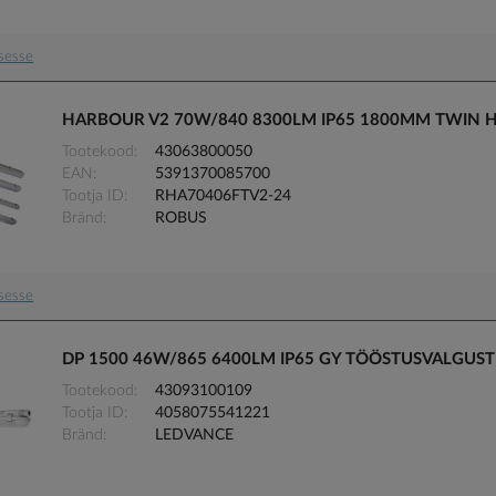
usesse
HARBOUR V2 70W/840 8300LM IP65 1800MM TWIN 
Tootekood
43063800050
EAN
5391370085700
Tootja ID
RHA70406FTV2-24
Bränd
ROBUS
usesse
DP 1500 46W/865 6400LM IP65 GY TÖÖSTUSVALGUST
Tootekood
43093100109
Tootja ID
4058075541221
Bränd
LEDVANCE