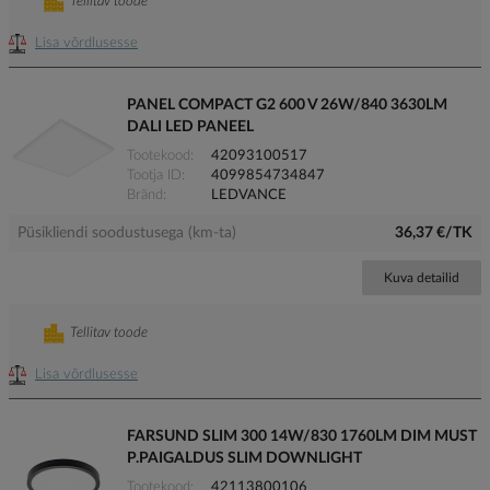
Tellitav toode
Lisa võrdlusesse
PANEL COMPACT G2 600 V 26W/840 3630LM
DALI LED PANEEL
Tootekood
42093100517
Tootja ID
4099854734847
Bränd
LEDVANCE
Püsikliendi soodustusega (km-ta)
36,37 €/TK
Kuva detailid
Tellitav toode
Lisa võrdlusesse
FARSUND SLIM 300 14W/830 1760LM DIM MUST
P.PAIGALDUS SLIM DOWNLIGHT
Tootekood
42113800106