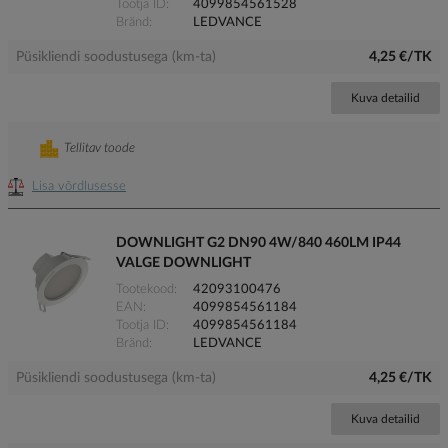
Tootja ID
4099854561528
Bränd
LEDVANCE
Püsikliendi soodustusega (km-ta)
4,25 €/TK
Kuva detailid
Tellitav toode
Lisa võrdlusesse
DOWNLIGHT G2 DN90 4W/840 460LM IP44
VALGE DOWNLIGHT
Tootekood
42093100476
EAN
4099854561184
Tootja ID
4099854561184
Bränd
LEDVANCE
Püsikliendi soodustusega (km-ta)
4,25 €/TK
Kuva detailid