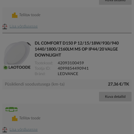
Kuva detailid
Tellitav toode
Lisa võrdlusesse
DL COMFORT D150 P 12/15/18W/930/940
1440/1800/2160LM MS OP IP44/20 VALGE
DOWNLIGHT
Tootekood
42093100459
Tootja ID
4099854490941
Bränd
LEDVANCE
Püsikliendi soodustusega (km-ta)
27,36 €/TK
Kuva detailid
Tellitav toode
Lisa võrdlusesse