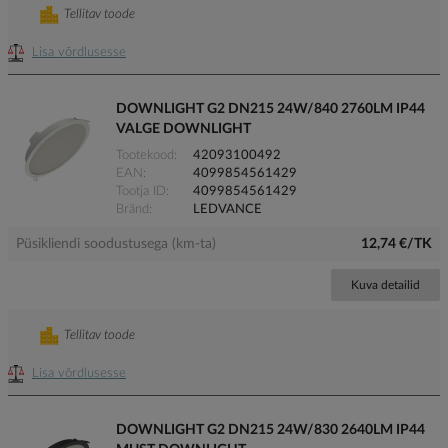
Tellitav toode
Lisa võrdlusesse
DOWNLIGHT G2 DN215 24W/840 2760LM IP44
VALGE DOWNLIGHT
Tootekood
42093100492
EAN
4099854561429
Tootja ID
4099854561429
Bränd
LEDVANCE
Püsikliendi soodustusega (km-ta)
12,74 €/TK
Kuva detailid
Tellitav toode
Lisa võrdlusesse
DOWNLIGHT G2 DN215 24W/830 2640LM IP44