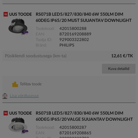
RS071B LED5/827/830/840 6W 550LM DIM
60DEG IP65/20 MUST SUUANTAV DOWNLIGHT
Tootekood
42015800288
EAN
8720169208889
Tootja ID
929003322802
Bränd
PHILIPS
Püsikliendi soodustusega (km-ta)
12,61 €/TK
Kuva detailid
Tellitav toode
Lisa võrdlusesse
RS071B LED5/827/830/840 6W 550LM DIM
60DEG IP65/20 VALGE SUUANTAV DOWNLIGHT
Tootekood
42015800287
EAN
8720169208865