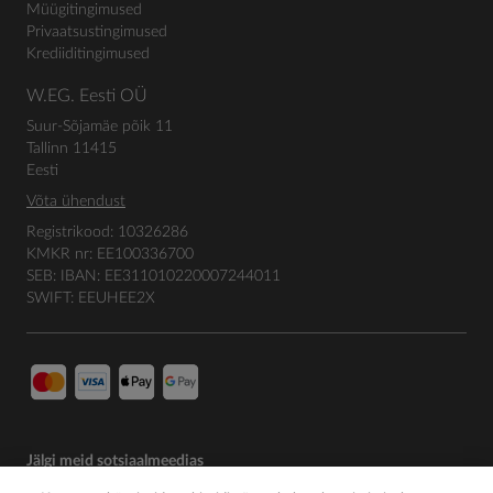
Müügitingimused
Privaatsustingimused
Krediiditingimused
W.EG. Eesti OÜ
Suur-Sõjamäe põik 11
Tallinn 11415
Eesti
Võta ühendust
Registrikood: 10326286
KMKR nr: EE100336700
SEB: IBAN: EE311010220007244011
SWIFT: EEUHEE2X
Jälgi meid sotsiaalmeedias