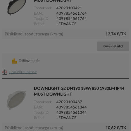
MUST DOWNLIGHT
Tootekood
42093100491
EAN
4099854561764
Tootja ID
4099854561764
Bränd
LEDVANCE
Püsikliendi soodustusega (km-ta)
12,74 €/TK
Kuva detailid
Tellitav toode
Lisa võrdlusesse
DOWNLIGHT G2 DN190 18W/830 1980LM IP44
MUST DOWNLIGHT
Tootekood
42093100487
EAN
4099854561344
Tootja ID
4099854561344
Bränd
LEDVANCE
Püsikliendi soodustusega (km-ta)
10,62 €/TK