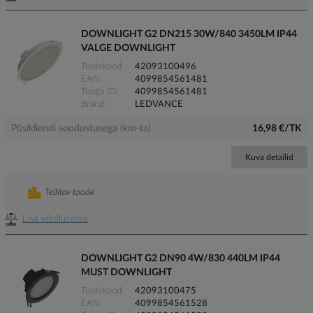
DOWNLIGHT G2 DN215 30W/840 3450LM IP44
VALGE DOWNLIGHT
Tootekood
42093100496
EAN
4099854561481
Tootja ID
4099854561481
Bränd
LEDVANCE
Püsikliendi soodustusega (km-ta)
16,98 €/TK
Kuva detailid
Tellitav toode
Lisa võrdlusesse
DOWNLIGHT G2 DN90 4W/830 440LM IP44
MUST DOWNLIGHT
Tootekood
42093100475
EAN
4099854561528