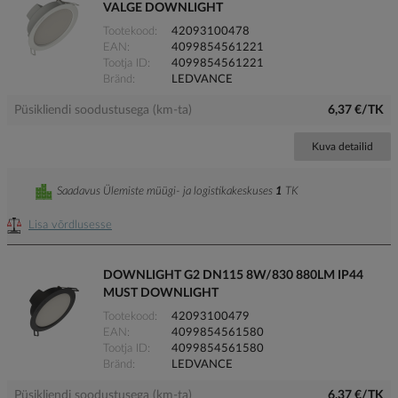
VALGE DOWNLIGHT
Tootekood
42093100478
EAN
4099854561221
Tootja ID
4099854561221
Bränd
LEDVANCE
Püsikliendi soodustusega (km-ta)
6,37 €/TK
Kuva detailid
Saadavus Ülemiste müügi- ja logistikakeskuses
1
TK
Lisa võrdlusesse
DOWNLIGHT G2 DN115 8W/830 880LM IP44
MUST DOWNLIGHT
Tootekood
42093100479
EAN
4099854561580
Tootja ID
4099854561580
Bränd
LEDVANCE
Püsikliendi soodustusega (km-ta)
6,37 €/TK