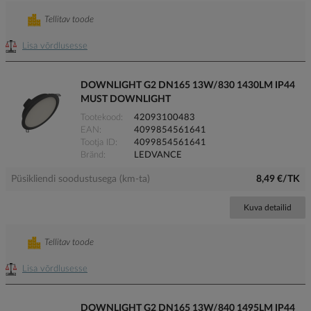
Tellitav toode
Lisa võrdlusesse
DOWNLIGHT G2 DN165 13W/830 1430LM IP44
MUST DOWNLIGHT
Tootekood
42093100483
EAN
4099854561641
Tootja ID
4099854561641
Bränd
LEDVANCE
Püsikliendi soodustusega (km-ta)
8,49 €/TK
Kuva detailid
Tellitav toode
Lisa võrdlusesse
DOWNLIGHT G2 DN165 13W/840 1495LM IP44