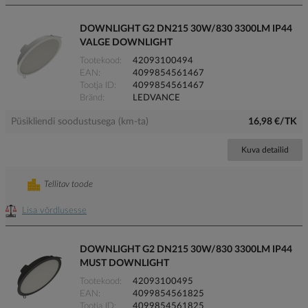
DOWNLIGHT G2 DN215 30W/830 3300LM IP44
VALGE DOWNLIGHT
Tootekood
42093100494
EAN
4099854561467
Tootja ID
4099854561467
Bränd
LEDVANCE
Püsikliendi soodustusega (km-ta)
16,98 €/TK
Kuva detailid
Tellitav toode
Lisa võrdlusesse
DOWNLIGHT G2 DN215 30W/830 3300LM IP44
MUST DOWNLIGHT
Tootekood
42093100495
EAN
4099854561825
Tootja ID
4099854561825