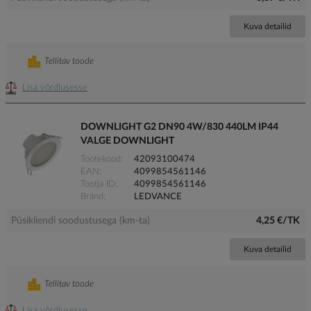
Kuva detailid
Tellitav toode
Lisa võrdlusesse
DOWNLIGHT G2 DN90 4W/830 440LM IP44
VALGE DOWNLIGHT
Tootekood
42093100474
EAN
4099854561146
Tootja ID
4099854561146
Bränd
LEDVANCE
Püsikliendi soodustusega (km-ta)
4,25 €/TK
Kuva detailid
Tellitav toode
Lisa võrdlusesse