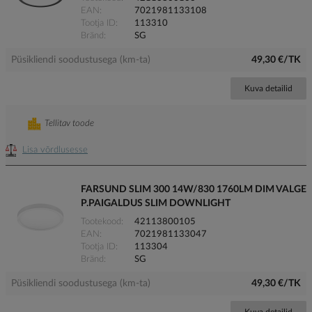
EAN
7021981133108
Tootja ID
113310
Bränd
SG
Püsikliendi soodustusega (km-ta)
49,30 €/TK
Kuva detailid
Tellitav toode
Lisa võrdlusesse
FARSUND SLIM 300 14W/830 1760LM DIM VALGE
P.PAIGALDUS SLIM DOWNLIGHT
Tootekood
42113800105
EAN
7021981133047
Tootja ID
113304
Bränd
SG
Püsikliendi soodustusega (km-ta)
49,30 €/TK