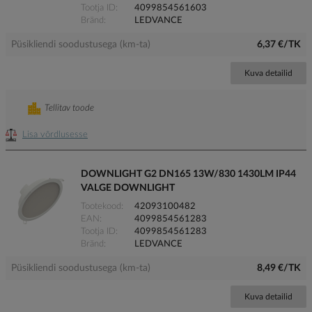
Tootja ID
4099854561603
Bränd
LEDVANCE
Püsikliendi soodustusega (km-ta)
6,37 €/TK
Kuva detailid
Tellitav toode
Lisa võrdlusesse
DOWNLIGHT G2 DN165 13W/830 1430LM IP44
VALGE DOWNLIGHT
Tootekood
42093100482
EAN
4099854561283
Tootja ID
4099854561283
Bränd
LEDVANCE
Püsikliendi soodustusega (km-ta)
8,49 €/TK
Kuva detailid