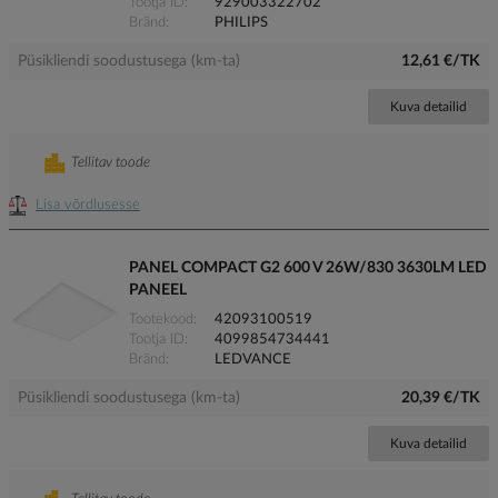
Tootja ID
929003322702
Bränd
PHILIPS
Püsikliendi soodustusega (km-ta)
12,61 €/TK
Kuva detailid
Tellitav toode
Lisa võrdlusesse
PANEL COMPACT G2 600 V 26W/830 3630LM LED
PANEEL
Tootekood
42093100519
Tootja ID
4099854734441
Bränd
LEDVANCE
Püsikliendi soodustusega (km-ta)
20,39 €/TK
Kuva detailid