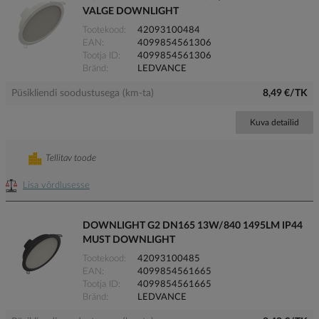
VALGE DOWNLIGHT
Tootekood
42093100484
EAN
4099854561306
Tootja ID
4099854561306
Bränd
LEDVANCE
Püsikliendi soodustusega (km-ta)
8,49 €/TK
Kuva detailid
Tellitav toode
Lisa võrdlusesse
DOWNLIGHT G2 DN165 13W/840 1495LM IP44
MUST DOWNLIGHT
Tootekood
42093100485
EAN
4099854561665
Tootja ID
4099854561665
Bränd
LEDVANCE