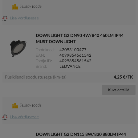
Tellitav toode
Lisa võrdlusesse
DOWNLIGHT G2 DN90 4W/840 460LM IP44
MUST DOWNLIGHT
Tootekood
42093100477
EAN
4099854561542
Tootja ID
4099854561542
Bränd
LEDVANCE
Püsikliendi soodustusega (km-ta)
4,25 €/TK
Kuva detailid
Tellitav toode
Lisa võrdlusesse
DOWNLIGHT G2 DN115 8W/830 880LM IP44