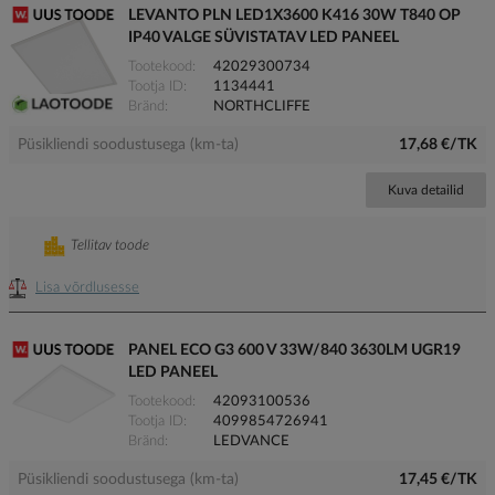
LEVANTO PLN LED1X3600 K416 30W T840 OP
IP40 VALGE SÜVISTATAV LED PANEEL
Tootekood
42029300734
Tootja ID
1134441
Bränd
NORTHCLIFFE
Püsikliendi soodustusega (km-ta)
17,68 €/TK
Kuva detailid
Tellitav toode
Lisa võrdlusesse
PANEL ECO G3 600 V 33W/840 3630LM UGR19
LED PANEEL
Tootekood
42093100536
Tootja ID
4099854726941
Bränd
LEDVANCE
Püsikliendi soodustusega (km-ta)
17,45 €/TK