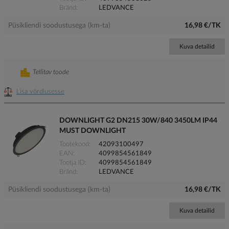
Bränd
LEDVANCE
Püsikliendi soodustusega (km-ta)
16,98 €/TK
Kuva detailid
Tellitav toode
Lisa võrdlusesse
DOWNLIGHT G2 DN215 30W/840 3450LM IP44
MUST DOWNLIGHT
Tootekood
42093100497
EAN
4099854561849
Tootja ID
4099854561849
Bränd
LEDVANCE
Püsikliendi soodustusega (km-ta)
16,98 €/TK
Kuva detailid