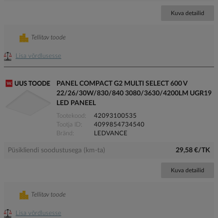
Kuva detailid
Tellitav toode
Lisa võrdlusesse
PANEL COMPACT G2 MULTI SELECT 600 V
22/26/30W/830/840 3080/3630/4200LM UGR19
LED PANEEL
Tootekood
42093100535
Tootja ID
4099854734540
Bränd
LEDVANCE
Püsikliendi soodustusega (km-ta)
29,58 €/TK
Kuva detailid
Tellitav toode
Lisa võrdlusesse