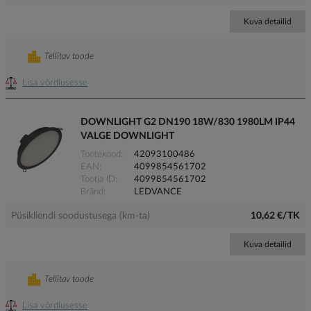
Kuva detailid
Tellitav toode
Lisa võrdlusesse
DOWNLIGHT G2 DN190 18W/830 1980LM IP44
VALGE DOWNLIGHT
Tootekood
42093100486
EAN
4099854561702
Tootja ID
4099854561702
Bränd
LEDVANCE
Püsikliendi soodustusega (km-ta)
10,62 €/TK
Kuva detailid
Tellitav toode
Lisa võrdlusesse