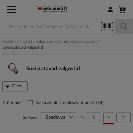
Logi sisse / R
Avaleht
Tooted
Valgustus
Tehnilised sisevalgustid
Süvistatavad valgustid
Süvistatavad valgustid
Filter
210 toodet
Näita ainult laos olevaid tooteid
(94)
Page
Page
Eelmine
You're currently
Page
Järg
Sorteeri
4