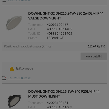
DOWNLIGHT G2 DN215 24W/830 2640LM IP44
VALGE DOWNLIGHT
Tootekood
42093100467
EAN
4099854561405
Tootja ID
4099854561405
Bränd
LEDVANCE
Püsikliendi soodustusega (km-ta)
12,74 €/TK
Kuva detailid
Tellitav toode
Lisa võrdlusesse
DOWNLIGHT G2 DN115 8W/840 920LM IP44
MUST DOWNLIGHT
Tootekood
42093100481
EAN
4099854561603