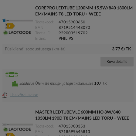
COREPRO LEDTUBE 1200MM 15.5W/840 1800LM
EM/MAINS T8 LED TORU + WEEE
Tootekood
47015900650
EAN
8719514448070
Tootja ID
929003519702
Bränd
PHILIPS
Püsikliendi soodustusega (km-ta)
3,77 €/TK
Kuva detailid
Saadavus Ülemiste müügi- ja logistikakeskuses
107
TK
Lisa võrdlusesse
MASTER LEDTUBE VLE 600MM HO 8W/840
1050LM 190D T8 EM/MAINS LED TORU + WEEE
Tootekood
47015900353
EAN
8718699646813