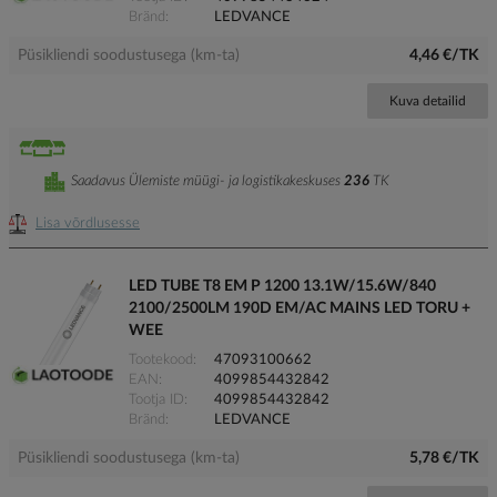
Bränd
LEDVANCE
Püsikliendi soodustusega (km-ta)
4,46 €/TK
Kuva detailid
Saadavus Ülemiste müügi- ja logistikakeskuses
236
TK
Lisa võrdlusesse
LED TUBE T8 EM P 1200 13.1W/15.6W/840
2100/2500LM 190D EM/AC MAINS LED TORU +
WEE
Tootekood
47093100662
EAN
4099854432842
Tootja ID
4099854432842
Bränd
LEDVANCE
Püsikliendi soodustusega (km-ta)
5,78 €/TK