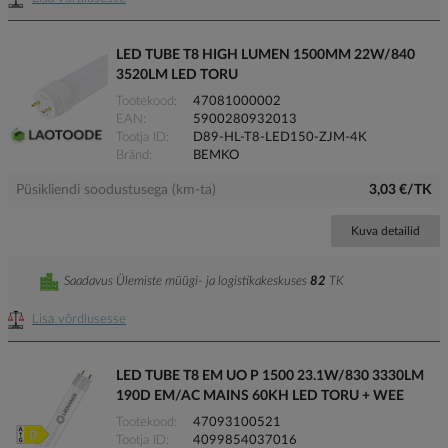
LED TUBE T8 HIGH LUMEN 1500MM 22W/840
3520LM LED TORU
Tootekood
47081000002
EAN
5900280932013
Tootja ID
D89-HL-T8-LED150-ZJM-4K
Bränd
BEMKO
Püsikliendi soodustusega (km-ta)
3,03 €/TK
Kuva detailid
Saadavus Ülemiste müügi- ja logistikakeskuses
82
TK
Lisa võrdlusesse
LED TUBE T8 EM UO P 1500 23.1W/830 3330LM
190D EM/AC MAINS 60KH LED TORU + WEE
Tootekood
47093100521
Tootja ID
4099854037016