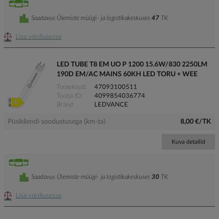
Saadavus Ülemiste müügi- ja logistikakeskuses
47
TK
Lisa võrdlusesse
LED TUBE T8 EM UO P 1200 15.6W/830 2250LM
190D EM/AC MAINS 60KH LED TORU + WEE
Tootekood
47093100511
Tootja ID
4099854036774
Bränd
LEDVANCE
Püsikliendi soodustusega (km-ta)
8,00 €/TK
Kuva detailid
Saadavus Ülemiste müügi- ja logistikakeskuses
30
TK
Lisa võrdlusesse