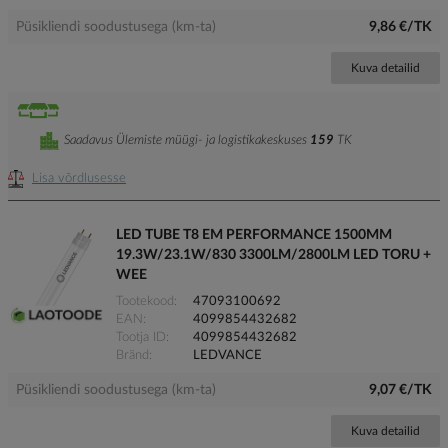
Püsikliendi soodustusega (km-ta)
9,86 €/TK
Kuva detailid
Saadavus Ülemiste müügi- ja logistikakeskuses
159
TK
Lisa võrdlusesse
LED TUBE T8 EM PERFORMANCE 1500MM
19.3W/23.1W/830 3300LM/2800LM LED TORU +
WEE
Tootekood
47093100692
EAN
4099854432682
Tootja ID
4099854432682
Bränd
LEDVANCE
Püsikliendi soodustusega (km-ta)
9,07 €/TK
Kuva detailid