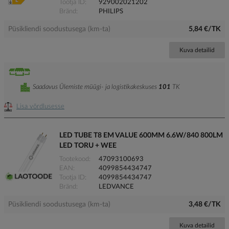
Tootja ID
929002021202
Bränd
PHILIPS
Püsikliendi soodustusega (km-ta)
5,84 €/TK
Kuva detailid
Saadavus Ülemiste müügi- ja logistikakeskuses
101
TK
Lisa võrdlusesse
LED TUBE T8 EM VALUE 600MM 6.6W/840 800LM
LED TORU + WEE
Tootekood
47093100693
EAN
4099854434747
Tootja ID
4099854434747
Bränd
LEDVANCE
Püsikliendi soodustusega (km-ta)
3,48 €/TK
Kuva detailid