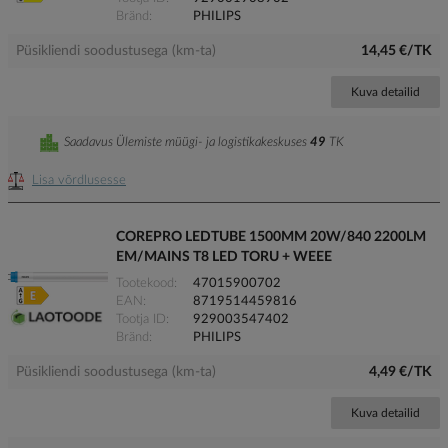
Bränd
PHILIPS
Püsikliendi soodustusega (km-ta)
14,45 €/TK
Kuva detailid
Saadavus Ülemiste müügi- ja logistikakeskuses
49
TK
Lisa võrdlusesse
COREPRO LEDTUBE 1500MM 20W/840 2200LM
EM/MAINS T8 LED TORU + WEEE
Tootekood
47015900702
EAN
8719514459816
Tootja ID
929003547402
Bränd
PHILIPS
Püsikliendi soodustusega (km-ta)
4,49 €/TK
Kuva detailid