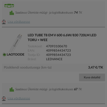
Saadavus Ülemiste müügi- ja logistikakeskuses
74
TK
Lisa võrdlusesse
LED TUBE T8 EM V 600 6.6W/830 720LM LED
TORU + WEE
Tootekood
47093100670
EAN
4099854434723
Tootja ID
4099854434723
Bränd
LEDVANCE
Püsikliendi soodustusega (km-ta)
3,47 €/TK
Kuva detailid
Saadavus Ülemiste müügi- ja logistikakeskuses
67
TK
Lisa võrdlusesse