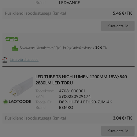
Bränd
LEDVANCE
Püsikliendi soodustusega (km-ta)
5,46 €/TK
Kuva detailid
Saadavus Ülemiste müügi- ja logistikakeskuses
396
TK
Lisa võrdlusesse
LED TUBE T8 HIGH LUMEN 1200MM 18W/840
2880LM LED TORU
Tootekood
47081000001
EAN
5900280929174
Tootja ID
D89-HL-T8-LED120-ZJM-4K
Bränd
BEMKO
Püsikliendi soodustusega (km-ta)
3,04 €/TK
Kuva detailid