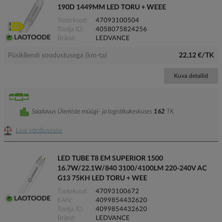
190D 1449MM LED TORU + WEEE
Tootekood
47093100504
Tootja ID
4058075824256
Bränd
LEDVANCE
Püsikliendi soodustusega (km-ta)
22,12 €/TK
Kuva detailid
Saadavus Ülemiste müügi- ja logistikakeskuses
162
TK
Lisa võrdlusesse
LED TUBE T8 EM SUPERIOR 1500
16.7W/22.1W/840 3100/4100LM 220-240V AC
G13 75KH LED TORU + WEE
Tootekood
47093100672
EAN
4099854432620
Tootja ID
4099854432620
Bränd
LEDVANCE