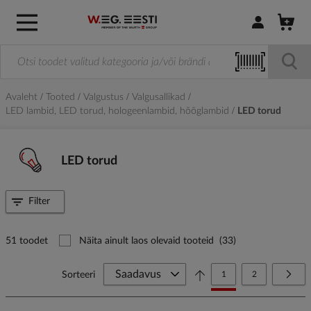
Logi sisse / R
Avaleht
Tooted
Valgustus
Valgusallikad
LED lambid, LED torud, hologeenlambid, hõõglambid
LED torud
LED torud
Filter
51 toodet
Näita ainult laos olevaid tooteid
(33)
Page
You're currently reading
Page
Page
Järg
Sorteeri
1
2