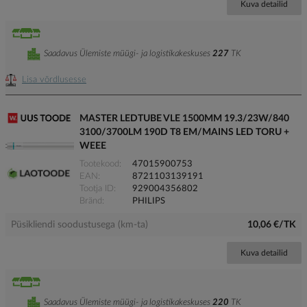
Kuva detailid
Saadavus Ülemiste müügi- ja logistikakeskuses
227
TK
Lisa võrdlusesse
MASTER LEDTUBE VLE 1500MM 19.3/23W/840
3100/3700LM 190D T8 EM/MAINS LED TORU +
WEEE
Tootekood
47015900753
EAN
8721103139191
Tootja ID
929004356802
Bränd
PHILIPS
Püsikliendi soodustusega (km-ta)
10,06 €/TK
Kuva detailid
Saadavus Ülemiste müügi- ja logistikakeskuses
220
TK