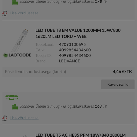
Saadavus Ülemiste müügi- ja logistikakeskuses
178
TK
Lisa võrdlusesse
LED TUBE T8 EM VALUE 1200MM 15W/830
1620LM LED TORU + WEE
Tootekood
47093100695
EAN
4099854434600
Tootja ID
4099854434600
Bränd
LEDVANCE
Püsikliendi soodustusega (km-ta)
4,46 €/TK
Kuva detailid
Saadavus Ülemiste müügi- ja logistikakeskuses
168
TK
Lisa võrdlusesse
LED TUBE T5 AC HE35 PFM 18W/840 2800LM