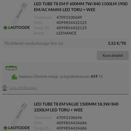
LED TUBE T8 EM P 600MM 7W/840 1100LM 190D
EM/AC MAINS LED TORU + WEE
Tootekood
47093100689
EAN
4099854432125
Tootja ID
4099854432125
Bränd
LEDVANCE
Püsikliendi soodustusega (km-ta)
5,52 €/TK
Kuva detailid
Saadavus Ülemiste müügi- ja logistikakeskuses
459
TK
Lisa võrdlusesse
LED TUBE T8 EM VALUE 1500MM 18.3W/840
2200LM LED TORU + WEE
Tootekood
47093100696
EAN
4099854434686
Tootja ID
4099854434686