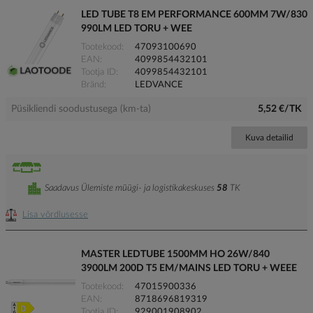
LED TUBE T8 EM PERFORMANCE 600MM 7W/830
990LM LED TORU + WEE
Tootekood
47093100690
EAN
4099854432101
Tootja ID
4099854432101
Bränd
LEDVANCE
Püsikliendi soodustusega (km-ta)
5,52 €/TK
Kuva detailid
Saadavus Ülemiste müügi- ja logistikakeskuses
58
TK
Lisa võrdlusesse
MASTER LEDTUBE 1500MM HO 26W/840
3900LM 200D T5 EM/MAINS LED TORU + WEEE
Tootekood
47015900336
EAN
8718696819319
Tootja ID
929001908902