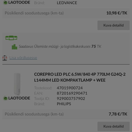
Bränd
LEDVANCE
Püsikliendi soodustusega (km-ta)
10,98 €/TK
Kuva detailid
Saadavus Ülemiste müügi- ja logistikakeskuses
75
TK
Lisa võrdlusesse
COREPRO LED PLC 6.5W/840 4P 770LM G24Q-2
L144MM LED KOMPAKTLAMP + WEE
Tootekood
47015900724
EAN
8720169290471
Tootja ID
929003757902
Bränd
PHILIPS
Püsikliendi soodustusega (km-ta)
7,78 €/TK
Kuva detailid