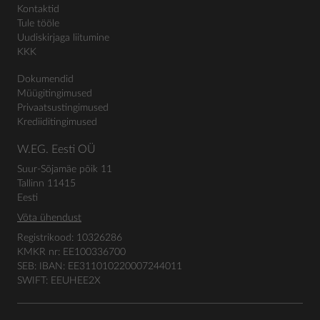
Kontaktid
Tule tööle
Uudiskirjaga liitumine
KKK
Dokumendid
Müügitingimused
Privaatsustingimused
Krediiditingimused
W.EG. Eesti OÜ
Suur-Sõjamäe põik 11
Tallinn 11415
Eesti
Võta ühendust
Registrikood: 10326286
KMKR nr: EE100336700
SEB: IBAN: EE311010220007244011
SWIFT: EEUHEE2X