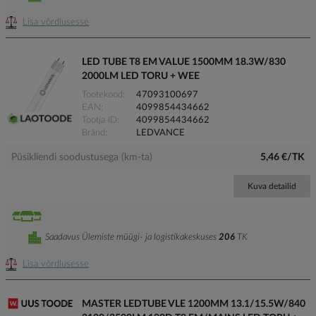
Lisa võrdlusesse
LED TUBE T8 EM VALUE 1500MM 18.3W/830
2000LM LED TORU + WEE
Tootekood
47093100697
EAN
4099854434662
Tootja ID
4099854434662
Bränd
LEDVANCE
Püsikliendi soodustusega (km-ta)
5,46 €/TK
Kuva detailid
Saadavus Ülemiste müügi- ja logistikakeskuses
206
TK
Lisa võrdlusesse
MASTER LEDTUBE VLE 1200MM 13.1/15.5W/840