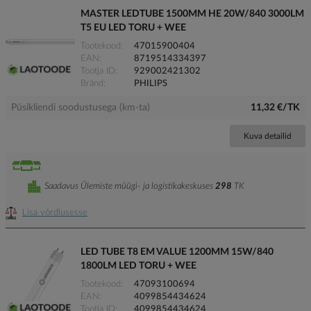
MASTER LEDTUBE 1500MM HE 20W/840 3000LM
T5 EU LED TORU + WEE
Tootekood
47015900404
EAN
8719514334397
Tootja ID
929002421302
Bränd
PHILIPS
Püsikliendi soodustusega (km-ta)
11,32 €/TK
Kuva detailid
Saadavus Ülemiste müügi- ja logistikakeskuses
298
TK
Lisa võrdlusesse
LED TUBE T8 EM VALUE 1200MM 15W/840
1800LM LED TORU + WEE
Tootekood
47093100694
EAN
4099854434624
Tootja ID
4099854434624