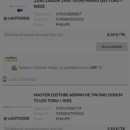
2100/2500LM 190D T8 EM/MAINS LED TORU +
WEEE
Tootekood
47015800007
Tootja ID
929004356502
Bränd
PHILIPS
Püsikliendi soodustusega (km-ta)
8,34 €/TK
Kuva detailid
Saadavus Ülemiste müügi- ja logistikakeskuses
180
TK
Lisa võrdlusesse
MASTER LEDTUBE 600MM HE 7W/840 1050LM
T5 LED TORU + WEE
Tootekood
47015900719
Tootja ID
929003795502
Bränd
PHILIPS
Püsikliendi soodustusega (km-ta)
5,95 €/TK