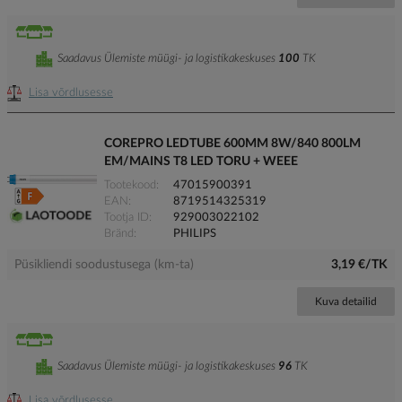
Saadavus Ülemiste müügi- ja logistikakeskuses
100
TK
Lisa võrdlusesse
COREPRO LEDTUBE 600MM 8W/840 800LM
EM/MAINS T8 LED TORU + WEEE
Tootekood
47015900391
EAN
8719514325319
Tootja ID
929003022102
Bränd
PHILIPS
Püsikliendi soodustusega (km-ta)
3,19 €/TK
Kuva detailid
Saadavus Ülemiste müügi- ja logistikakeskuses
96
TK
Lisa võrdlusesse