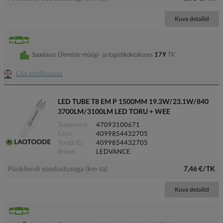
Kuva detailid
Saadavus Ülemiste müügi- ja logistikakeskuses
179
TK
Lisa võrdlusesse
LED TUBE T8 EM P 1500MM 19.3W/23.1W/840
3700LM/3100LM LED TORU + WEE
Tootekood
47093100671
EAN
4099854432705
Tootja ID
4099854432705
Bränd
LEDVANCE
Püsikliendi soodustusega (km-ta)
7,46 €/TK
Kuva detailid