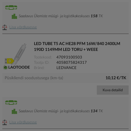
Saadavus Ülemiste müügi- ja logistikakeskuses
158
TK
Lisa võrdlusesse
LED TUBE T5 AC HE28 PFM 16W/840 2400LM
190D 1149MM LED TORU + WEEE
Tootekood
47093100503
Tootja ID
4058075824317
Bränd
LEDVANCE
Püsikliendi soodustusega (km-ta)
10,12 €/TK
Kuva detailid
Saadavus Ülemiste müügi- ja logistikakeskuses
134
TK
Lisa võrdlusesse