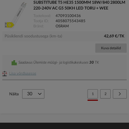
SUBSTITUBE T5 HE35 1500MM 18W/840 2800LM
220-240V AC G5 50KH LED TORU + WEE
Tootekood
47093100436
Tootja ID
4058075543485
Bränd
OSRAM
Püsikliendi soodustusega (km-ta)
42,69 €/TK
Kuva detailid
Saadavus Ülemiste müügi- ja logistikakeskuses
30
TK
Lisa võrdlusesse
Page
You're currently reading
Page
Page
Järg
Näita
1
2