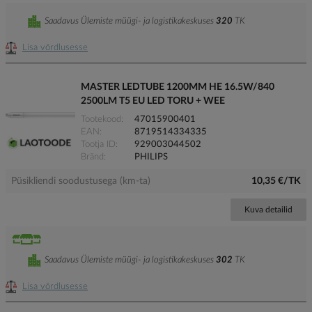
Saadavus Ülemiste müügi- ja logistikakeskuses
320
TK
Lisa võrdlusesse
MASTER LEDTUBE 1200MM HE 16.5W/840
2500LM T5 EU LED TORU + WEE
Tootekood
47015900401
EAN
8719514334335
Tootja ID
929003044502
Bränd
PHILIPS
Püsikliendi soodustusega (km-ta)
10,35 €/TK
Kuva detailid
Saadavus Ülemiste müügi- ja logistikakeskuses
302
TK
Lisa võrdlusesse