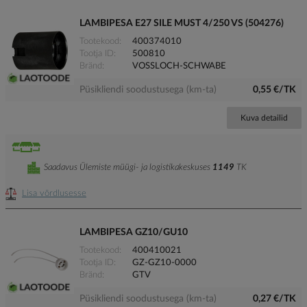
LAMBIPESA E27 SILE MUST 4/250 VS (504276)
Tootekood
400374010
Tootja ID
500810
Bränd
VOSSLOCH-SCHWABE
Püsikliendi soodustusega (km-ta)
0,55 €/TK
Kuva detailid
Saadavus Ülemiste müügi- ja logistikakeskuses
1149
TK
Lisa võrdlusesse
LAMBIPESA GZ10/GU10
Tootekood
400410021
Tootja ID
GZ-GZ10-0000
Bränd
GTV
Püsikliendi soodustusega (km-ta)
0,27 €/TK