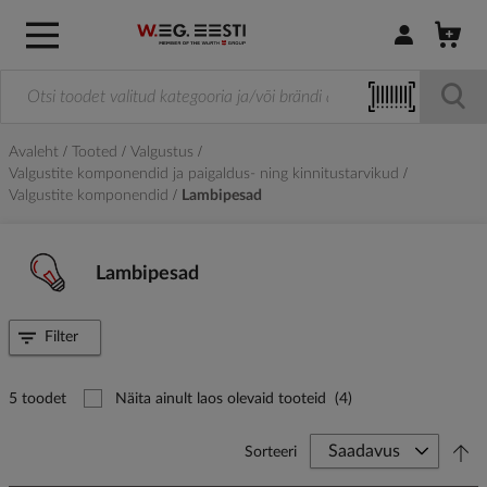
Logi sisse / R
Avaleht
Tooted
Valgustus
Valgustite komponendid ja paigaldus- ning kinnitustarvikud
Valgustite komponendid
Lambipesad
Lambipesad
Filter
5 toodet
Näita ainult laos olevaid tooteid
(4)
Sorteeri