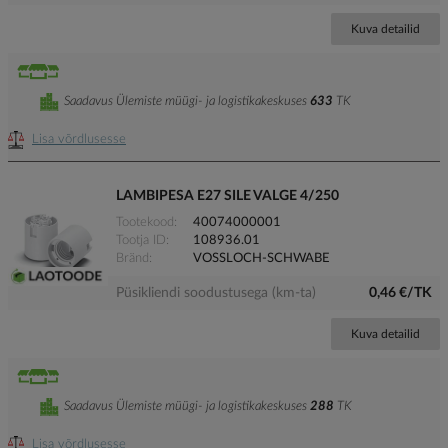
Kuva detailid
Saadavus Ülemiste müügi- ja logistikakeskuses
633
TK
Lisa võrdlusesse
LAMBIPESA E27 SILE VALGE 4/250
Tootekood
40074000001
Tootja ID
108936.01
Bränd
VOSSLOCH-SCHWABE
Püsikliendi soodustusega (km-ta)
0,46 €/TK
Kuva detailid
Saadavus Ülemiste müügi- ja logistikakeskuses
288
TK
Lisa võrdlusesse