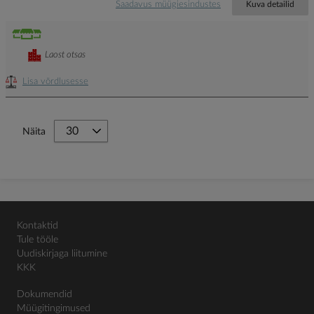
Saadavus müügiesindustes
Kuva detailid
Laost otsas
Lisa võrdlusesse
Näita
Kontaktid
Tule tööle
Uudiskirjaga liitumine
KKK
Dokumendid
Müügitingimused