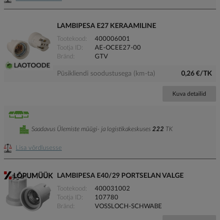
LAMBIPESA E27 KERAAMILINE
Tootekood
400006001
Tootja ID
AE-OCEE27-00
Bränd
GTV
Püsikliendi soodustusega (km-ta)
0,26 €/TK
Kuva detailid
Saadavus Ülemiste müügi- ja logistikakeskuses
222
TK
Lisa võrdlusesse
LAMBIPESA E40/29 PORTSELAN VALGE
Tootekood
400031002
Tootja ID
107780
Bränd
VOSSLOCH-SCHWABE