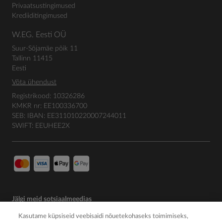
Privaatsustingimused
Krediiditingimused
W.EG. Eesti OÜ
Suur-Sõjamäe põik 11
Tallinn 11415
Eesti
Võta ühendust
Registrikood: 10326286
KMKR nr: EE100336700
SEB: IBAN: EE311010220007244011
SWIFT: EEUHEE2X
Jälgi meid sotsiaalmeedias
Kasutame küpsiseid veebisaidi nõuetekohaseks toimimiseks,