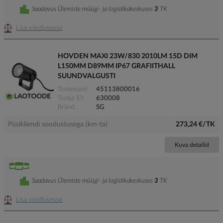
Saadavus Ülemiste müügi- ja logistikakeskuses
3
TK
Lisa võrdlusesse
HOVDEN MAXI 23W/830 2010LM 15D DIM
L150MM D89MM IP67 GRAFIITHALL
SUUNDVALGUSTI
Tootekood
45113800016
Tootja ID
630008
Bränd
SG
Püsikliendi soodustusega (km-ta)
273,24 €/TK
Kuva detailid
Saadavus Ülemiste müügi- ja logistikakeskuses
3
TK
Lisa võrdlusesse