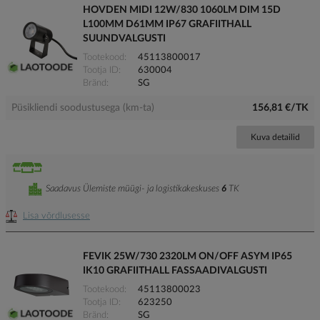
HOVDEN MIDI 12W/830 1060LM DIM 15D
L100MM D61MM IP67 GRAFIITHALL
SUUNDVALGUSTI
Tootekood
45113800017
Tootja ID
630004
Bränd
SG
Püsikliendi soodustusega (km-ta)
156,81 €/TK
Kuva detailid
Saadavus Ülemiste müügi- ja logistikakeskuses
6
TK
Lisa võrdlusesse
FEVIK 25W/730 2320LM ON/OFF ASYM IP65
IK10 GRAFIITHALL FASSAADIVALGUSTI
Tootekood
45113800023
Tootja ID
623250
Bränd
SG