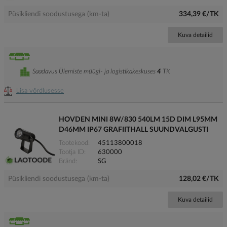
Püsikliendi soodustusega (km-ta)
334,39 €/TK
Kuva detailid
Saadavus Ülemiste müügi- ja logistikakeskuses
4
TK
Lisa võrdlusesse
HOVDEN MINI 8W/830 540LM 15D DIM L95MM
D46MM IP67 GRAFIITHALL SUUNDVALGUSTI
Tootekood
45113800018
Tootja ID
630000
Bränd
SG
Püsikliendi soodustusega (km-ta)
128,02 €/TK
Kuva detailid