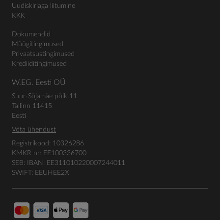
Uudiskirjaga liitumine
KKK
Dokumendid
Müügitingimused
Privaatsustingimused
Krediiditingimused
W.EG. Eesti OÜ
Suur-Sõjamäe põik 11
Tallinn 11415
Eesti
Võta ühendust
Registrikood: 10326286
KMKR nr: EE100336700
SEB: IBAN: EE311010220007244011
SWIFT: EEUHEE2X