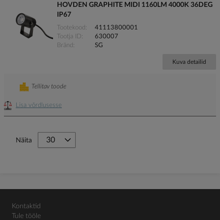
HOVDEN GRAPHITE MIDI 1160LM 4000K 36DEG
IP67
Tootekood
41113800001
Tootja ID
630007
Bränd
SG
Kuva detailid
Tellitav toode
Lisa võrdlusesse
Näita
Kontaktid
Tule tööle