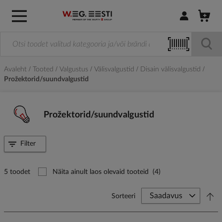
Logi sisse / R
Avaleht
Tooted
Valgustus
Välisvalgustid
Disain välisvalgustid
Prožektorid/suundvalgustid
Prožektorid/suundvalgustid
Filter
5 toodet
Näita ainult laos olevaid tooteid
(4)
Sorteeri