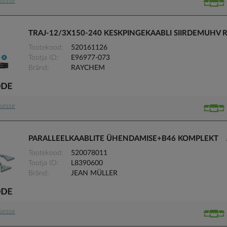
usesse
TRAJ-12/3X150-240 KESKPINGEKAABLI SIIRDEMUHV
Tootekood
520161126
Tootja ID
E96977-073
Bränd
RAYCHEM
usesse
PARALLEELKAABLITE ÜHENDAMISE+B46 KOMPLEKT J
Tootekood
520078011
Tootja ID
L8390600
Bränd
JEAN MÜLLER
usesse