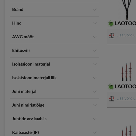
Bränd
Hind
Lisa võrdl
AWG mõõt
Ehitusviis
Isolatsiooni materjal
Isolatsioonimaterjali liik
Juhi materjal
Lisa võrdl
Juhi nimiristlõige
Juhtide arv kaablis
Kaitseaste (IP)