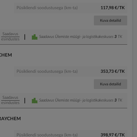
Püsikliendi soodustusega (km-ta)
117,98 €/TK
Kuva detailid
Saadavus
Saadavus Ülemiste müügi- ja logistikakeskuses
3
TK
esindustes
YCHEM
Püsikliendi soodustusega (km-ta)
353,73 €/TK
Kuva detailid
Saadavus
Saadavus Ülemiste müügi- ja logistikakeskuses
3
TK
esindustes
 RAYCHEM
Püsikliendi soodustusega (km-ta)
398,97 €/TK