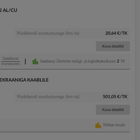
2 AL/CU
Püsikliendi soodustusega (km-ta)
20,64 €/TK
Kuva detailid
Saadavus
Saadavus Ülemiste müügi- ja logistikakeskuses
2
TK
esindustes
EKRAANIGA KAABLILE
Püsikliendi soodustusega (km-ta)
501,05 €/TK
Kuva detailid
Tellitav toode