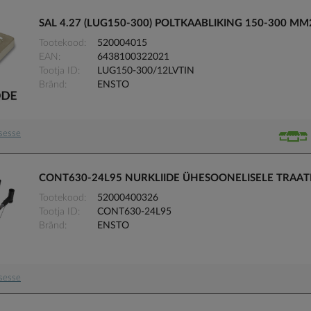
SAL 4.27 (LUG150-300) POLTKAABLIKING 150-300 MM
Tootekood
520004015
EAN
6438100322021
Tootja ID
LUG150-300/12LVTIN
Bränd
ENSTO
usesse
CONT630-24L95 NURKLIIDE ÜHESOONELISELE TRAAT
Tootekood
52000400326
Tootja ID
CONT630-24L95
Bränd
ENSTO
usesse