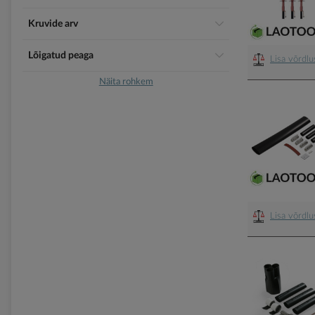
Kruvide arv
Lõigatud peaga
Lisa võrdl
Näita rohkem
Lisa võrdl