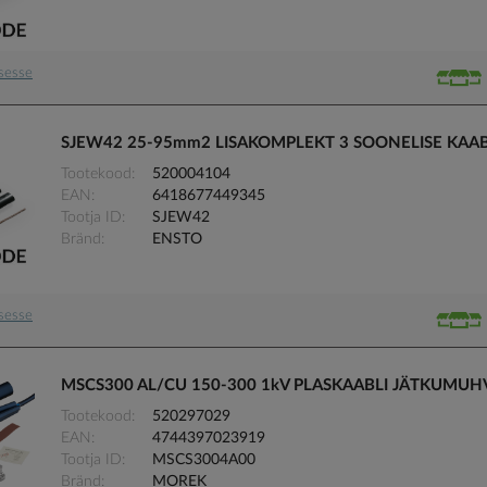
usesse
SJEW42 25-95mm2 LISAKOMPLEKT 3 SOONELISE KAA
Tootekood
520004104
EAN
6418677449345
Tootja ID
SJEW42
Bränd
ENSTO
usesse
MSCS300 AL/CU 150-300 1kV PLASKAABLI JÄTKUMU
Tootekood
520297029
EAN
4744397023919
Tootja ID
MSCS3004A00
Bränd
MOREK