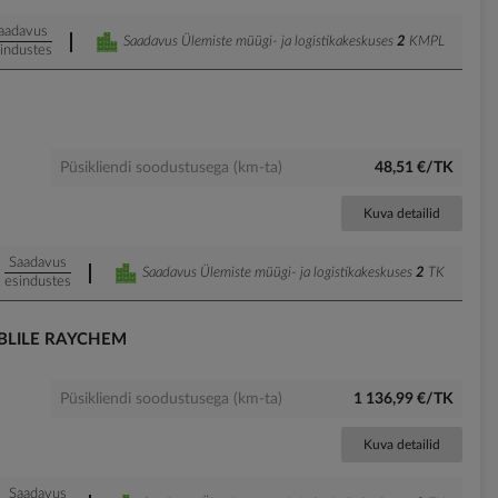
aadavus
Saadavus Ülemiste müügi- ja logistikakeskuses
2
KMPL
industes
Püsikliendi soodustusega (km-ta)
48,51 €/TK
Kuva detailid
Saadavus
Saadavus Ülemiste müügi- ja logistikakeskuses
2
TK
esindustes
ABLILE RAYCHEM
Püsikliendi soodustusega (km-ta)
1 136,99 €/TK
Kuva detailid
Saadavus