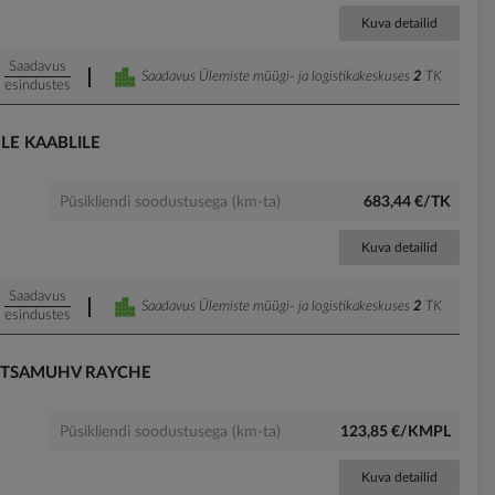
Kuva detailid
Saadavus
Saadavus Ülemiste müügi- ja logistikakeskuses
2
TK
esindustes
LE KAABLILE
Püsikliendi soodustusega (km-ta)
683,44 €/TK
Kuva detailid
Saadavus
Saadavus Ülemiste müügi- ja logistikakeskuses
2
TK
esindustes
 OTSAMUHV RAYCHE
Püsikliendi soodustusega (km-ta)
123,85 €/KMPL
Kuva detailid