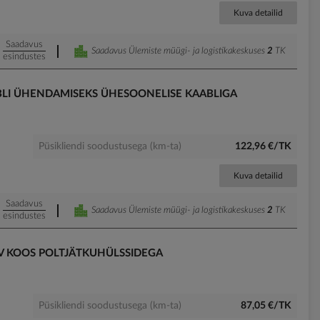
Kuva detailid
Saadavus
Saadavus Ülemiste müügi- ja logistikakeskuses
2
TK
esindustes
BLI ÜHENDAMISEKS ÜHESOONELISE KAABLIGA
Püsikliendi soodustusega (km-ta)
122,96 €/TK
Kuva detailid
Saadavus
Saadavus Ülemiste müügi- ja logistikakeskuses
2
TK
esindustes
HV KOOS POLTJÄTKUHÜLSSIDEGA
Püsikliendi soodustusega (km-ta)
87,05 €/TK