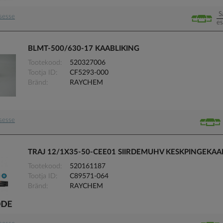
S
usesse
es
BLMT-500/630-17 KAABLIKING
Tootekood
520327006
Tootja ID
CF5293-000
Bränd
RAYCHEM
usesse
TRAJ 12/1X35-50-CEE01 SIIRDEMUHV KESKPINGEKA
Tootekood
520161187
Tootja ID
C89571-064
Bränd
RAYCHEM