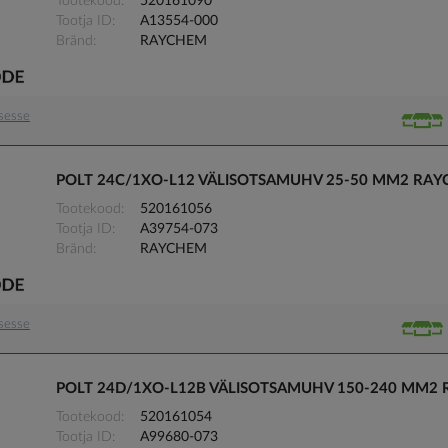
Tootekood
520161090
Tootja ID
A13554-000
Bränd
RAYCHEM
usesse
POLT 24C/1XO-L12 VÄLISOTSAMUHV 25-50 MM2 RA
Tootekood
520161056
Tootja ID
A39754-073
Bränd
RAYCHEM
usesse
POLT 24D/1XO-L12B VÄLISOTSAMUHV 150-240 MM2
Tootekood
520161054
Tootja ID
A99680-073