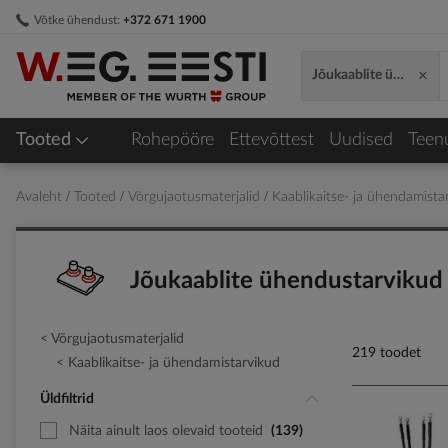
Skip
Võtke ühendust:
+372 671 1900
to
Content
×
Jõukaablite ühendust
Tooted
Rohepööre
Ettevõttest
Uudised
Teen
Avaleht
Tooted
Võrgujaotusmaterjalid
Kaablikaitse- ja ühendamist
Jõukaablite ühendustarvikud
Võrgujaotusmaterjalid
219 toodet
Kaablikaitse- ja ühendamistarvikud
Üldfiltrid
Näita ainult laos olevaid tooteid
139