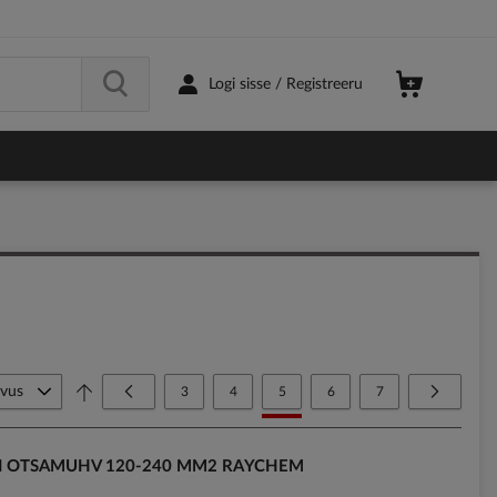
Logi sisse / Registreeru
Page
Page
Eelmine
Page
Page
You're currently reading page
Page
Page
Page
Järgmine
3
4
5
6
7
LI OTSAMUHV 120-240 MM2 RAYCHEM