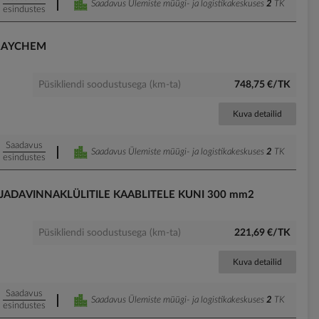
Saadavus Ülemiste müügi- ja logistikakeskuses
2
TK
esindustes
 RAYCHEM
Püsikliendi soodustusega (km-ta)
748,75 €/TK
Kuva detailid
Saadavus
Saadavus Ülemiste müügi- ja logistikakeskuses
2
TK
esindustes
ADAVINNAKLÜLITILE KAABLITELE KUNI 300 mm2
Püsikliendi soodustusega (km-ta)
221,69 €/TK
Kuva detailid
Saadavus
Saadavus Ülemiste müügi- ja logistikakeskuses
2
TK
esindustes