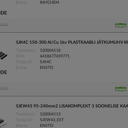
Bränd
RAYCHEM
usesse
SJK4C 150-300 Al/Cu 1kv PLASTKAABLI JÄTKUMUHV
Tootekood
520004118
EAN
6418677459771
Tootja ID
SJK4C
Bränd
ENSTO
usesse
SJEW43 95-240mm2 LISAKOMPLEKT 3 SOONELISE KA
Tootekood
520004113
Tootja ID
SJEW43_EST
Bränd
ENSTO