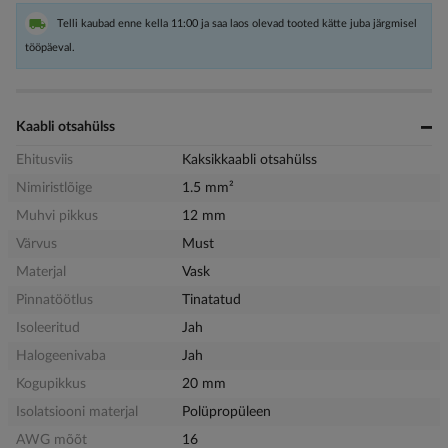
Telli kaubad enne kella 11:00 ja saa laos olevad tooted kätte juba järgmisel
tööpäeval.
Kaabli otsahülss
Ehitusviis
Kaksikkaabli otsahülss
Nimiristlõige
1.5 mm²
Muhvi pikkus
12 mm
Värvus
Must
Materjal
Vask
Pinnatöötlus
Tinatatud
Isoleeritud
Jah
Halogeenivaba
Jah
Kogupikkus
20 mm
Isolatsiooni materjal
Polüpropüleen
AWG mõõt
16