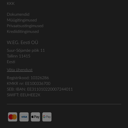
KKK
Dokumendid
Müügitingimused
Privaatsustingimused
Krediiditingimused
W.EG. Eesti OÜ
Suur-Sõjamäe põik 11
Tallinn 11415
Eesti
Võta ühendust
Registrikood: 10326286
KMKR nr: EE100336700
SEB: IBAN: EE311010220007244011
SWIFT: EEUHEE2X