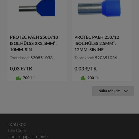
PROTEC PAEH 250D/10
PROTEC PAEH 250/12
ISOL.HÜLSS 2X2.5MM².
ISOL.HÜLSS 2.5MM².
10MM. SIN
12MM. SININE
Tootekood
520851038
Tootekood
520851036
0,03 €/TK
0,03 €/TK
700
TK
900
TK
Näita rohkem
Kontaktid
Tule tööle
Uudiskirjaga liitumine