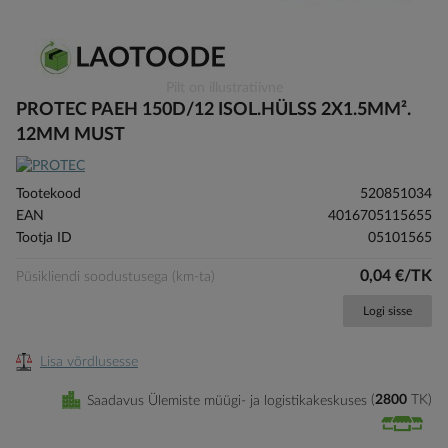
Skip
Pilt on illustratiivne
to
PROTEC PAEH 150D/12 ISOL.HÜLSS 2X1.5MM².
the
12MM MUST
beginning
of
the
Tootekood
520851034
images
EAN
4016705115655
gallery
Tootja ID
05101565
0,04 €/TK
Püsikliendi soodustusega (km-ta)
Logi sisse
Lisa võrdlusesse
Saadavus Ülemiste müügi- ja logistikakeskuses
2800
TK