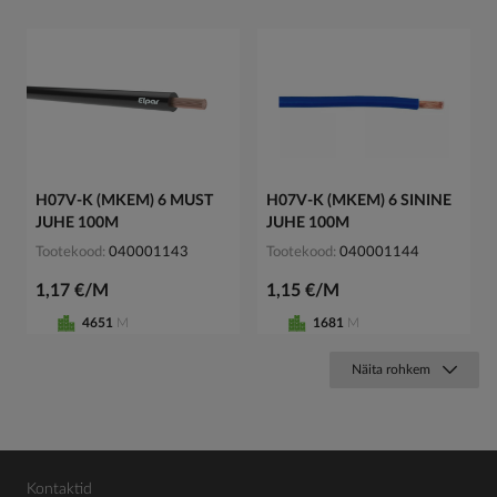
H07V-K (MKEM) 6 MUST
H07V-K (MKEM) 6 SININE
JUHE 100M
JUHE 100M
Tootekood
040001143
Tootekood
040001144
1,17 €/M
1,15 €/M
4651
M
1681
M
Näita rohkem
Kontaktid