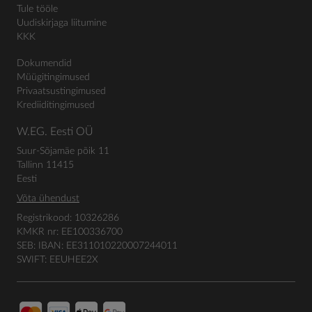
Tule tööle
Uudiskirjaga liitumine
KKK
Dokumendid
Müügitingimused
Privaatsustingimused
Krediiditingimused
W.EG. Eesti OÜ
Suur-Sõjamäe põik 11
Tallinn 11415
Eesti
Võta ühendust
Registrikood: 10326286
KMKR nr: EE100336700
SEB: IBAN: EE311010220007244011
SWIFT: EEUHEE2X