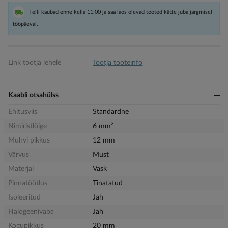
Telli kaubad enne kella 11:00 ja saa laos olevad tooted kätte juba järgmisel
tööpäeval.
Link tootja lehele
Tootja tooteinfo
Kaabli otsahülss
Ehitusviis
Standardne
Nimiristlõige
6 mm²
Muhvi pikkus
12 mm
Värvus
Must
Materjal
Vask
Pinnatöötlus
Tinatatud
Isoleeritud
Jah
Halogeenivaba
Jah
Kogupikkus
20 mm