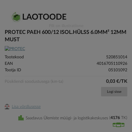
Skip
Pilt on illustratiivne
to
PROTEC PAEH 600/12 ISOL.HÜLSS 6.0MM² 12MM
the
MUST
beginning
of
the
Tootekood
520851014
images
EAN
4016705110926
gallery
Tootja ID
05101092
0,03 €/TK
Püsikliendi soodustusega (km-ta)
Logi sisse
Lisa võrdlusesse
Saadavus Ülemiste müügi- ja logistikakeskuses
4176
TK