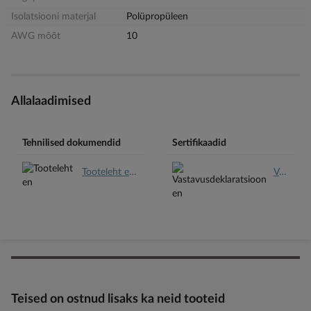
Isolatsiooni materjal
Polüpropüleen
AWG mõõt
10
Allalaadimised
Tehnilised dokumendid
Sertifikaadid
Tooteleht en.pdf
Vastavusdeklaratsioon en.pdf
Teised on ostnud lisaks ka neid tooteid