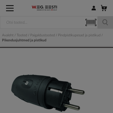
Logi sisse / R
Avaleht
Tooted
Paigaldustooted
Pindpistikupesad ja pistikud
Pikendusjuhtmed ja pistikud
Skip
to
the
end
of
the
images
gallery