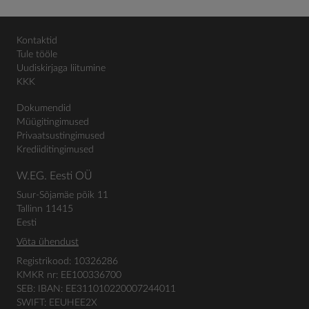
Kontaktid
Tule tööle
Uudiskirjaga liitumine
KKK
Dokumendid
Müügitingimused
Privaatsustingimused
Krediiditingimused
W.EG. Eesti OÜ
Suur-Sõjamäe põik 11
Tallinn 11415
Eesti
Võta ühendust
Registrikood: 10326286
KMKR nr: EE100336700
SEB: IBAN: EE311010220007244011
SWIFT: EEUHEE2X