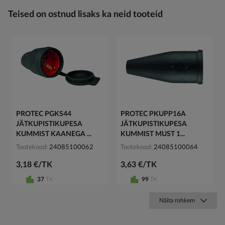
Teised on ostnud lisaks ka neid tooteid
PROTEC PGKS44
PROTEC PKUPP16A
JÄTKUPISTIKUPESA
JÄTKUPISTIKUPESA
KUMMIST KAANEGA ...
KUMMIST MUST 1...
Tootekood
24085100062
Tootekood
24085100064
3,18 €/TK
3,63 €/TK
37
TK
99
TK
Näita rohkem