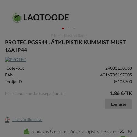
Skip
Pilt on illustratiivne
to
PROTEC PGSS44 JÄTKUPISTIK KUMMIST MUST
the
16A IP44
beginning
of
the
Tootekood
24085100063
images
EAN
4016705167005
gallery
Tootja ID
05106700
1,86 €/TK
Püsikliendi soodustusega (km-ta)
Logi sisse
Lisa võrdlusesse
Saadavus Ülemiste müügi- ja logistikakeskuses
55
TK