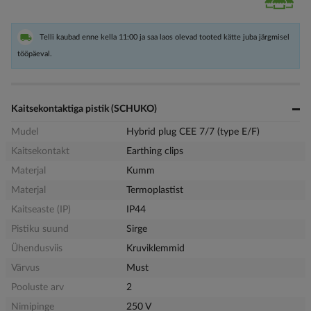
Telli kaubad enne kella 11:00 ja saa laos olevad tooted kätte juba järgmisel
tööpäeval.
Kaitsekontaktiga pistik (SCHUKO)
Mudel
Hybrid plug CEE 7/7 (type E/F)
Kaitsekontakt
Earthing clips
Materjal
Kumm
Materjal
Termoplastist
Kaitseaste (IP)
IP44
Pistiku suund
Sirge
Ühendusviis
Kruviklemmid
Värvus
Must
Pooluste arv
2
Nimipinge
250 V