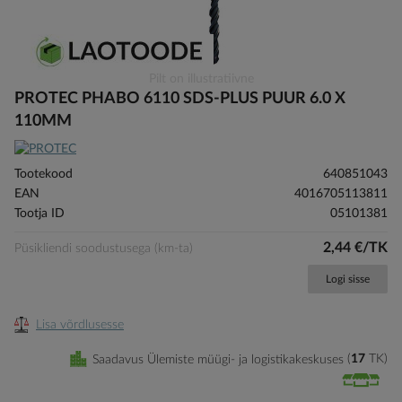
Skip
Pilt on illustratiivne
to
PROTEC PHABO 6110 SDS-PLUS PUUR 6.0 X
the
110MM
beginning
of
the
Tootekood
640851043
images
EAN
4016705113811
gallery
Tootja ID
05101381
2,44 €/TK
Püsikliendi soodustusega (km-ta)
Logi sisse
Lisa võrdlusesse
Saadavus Ülemiste müügi- ja logistikakeskuses
17
TK