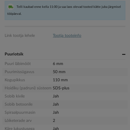
Telli kaubad enne kella 11:00 ja saa laos olevad tooted kätte juba järgmisel
tööpäeval.
Link tootja lehele
Tootja tooteinfo
Puuriotsik
Puuri läbimõõt
6 mm
Puurimissügavus
50 mm
Kogupikkus
110 mm
Hoidiku (padruni) süsteem
SDS-plus
Sobib kivile
Jah
Sobib betoonile
Jah
Spiraalpuurmasin
Jah
Lõiketerade arv
2
Kiire lukustusega
Jah