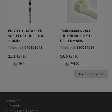
PROTEC PHABO 5110
T50R 200X4.6 VALGE
SDS-PLUS PUUR 5.0 X
JUHTMESIDE 500TK
110MM
HELLERMANN
Tootekood
640851041
Tootekood
130064013
2,51 €/TK
0,06 €/TK
40
TK
74500
TK
Näita rohkem
Kontaktid
Tule tööle
Uudiskirjaga liitumine