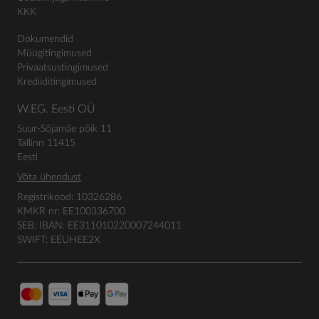
KKK
Dokumendid
Müügitingimused
Privaatsustingimused
Krediiditingimused
W.EG. Eesti OÜ
Suur-Sõjamäe põik 11
Tallinn 11415
Eesti
Võta ühendust
Registrikood: 10326286
KMKR nr: EE100336700
SEB: IBAN: EE311010220007244011
SWIFT: EEUHEE2X