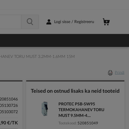
Logi sisse / Registreeru
HANEV TORU MUST 3.2MM-1.6MM 15M
Prindi
Teised on ostnud lisaks ka neid tooteid
20851046
PROTEC PSB-SW95
05130726
TERMOKAHANEV TORU
05103072
MUST 9.5MM-4....
,90 €/TK
Tootekood
520851049