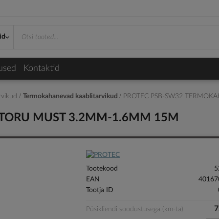
id
used
Kontaktid
arvikud
Termokahanevad kaablitarvikud
PROTEC PSB-SW32 TERMOKA
TORU MUST 3.2MM-1.6MM 15M
Tootekood
5
EAN
40167
Tootja ID
7
Püsikliendi soodustusega (km-ta)