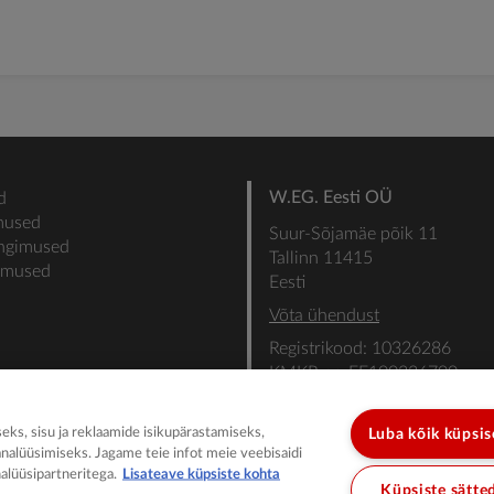
W.EG. Eesti OÜ
d
mused
Suur-Sõjamäe põik 11
ingimused
Tallinn 11415
gimused
Eesti
Võta ühendust
Registrikood: 10326286
KMKR nr: EE100336700
SEB: IBAN: EE31101022000
SWIFT: EEUHEE2X
ks, sisu ja reklaamide isikupärastamiseks,
Luba kõik küpsi
analüüsimiseks. Jagame teie infot meie veebisaidi
alüüsipartneritega.
Lisateave küpsiste kohta
Küpsiste sätte