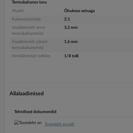
Termokahanev toru
Mudel
Õhukese seinaga
Kahanemismäär
2:1
Siseläbimõõt enne
3.2 mm
termokahanemist
Siseläbimõõt pärast
1.6 mm
termokahanemist
Nimiläbimõõt tollides
1/8 tolli
Allalaadimised
Tehnilised dokumendid
Tooteleht en.pdf