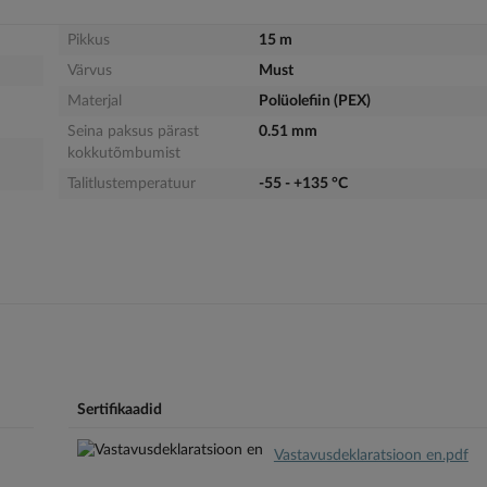
Pikkus
15 m
Värvus
Must
Materjal
Polüolefiin (PEX)
Seina paksus pärast
0.51 mm
kokkutõmbumist
Talitlustemperatuur
-55 - +135 °C
Sertifikaadid
Vastavusdeklaratsioon en.pdf