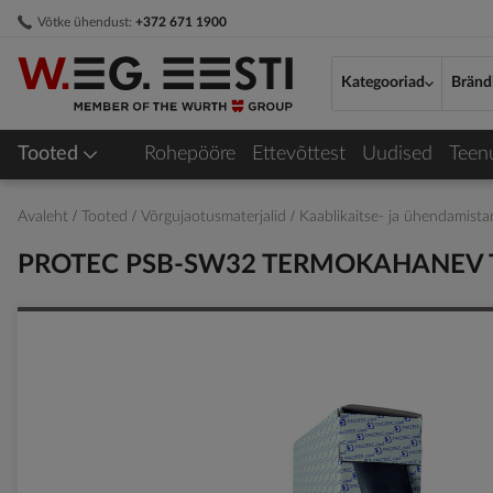
Skip
Võtke ühendust:
+372 671 1900
to
Content
Kategooriad
Bränd
Tooted
Rohepööre
Ettevõttest
Uudised
Teen
Avaleht
Tooted
Võrgujaotusmaterjalid
Kaablikaitse- ja ühendamist
PROTEC PSB-SW32 TERMOKAHANEV 
Skip
to
the
end
of
the
images