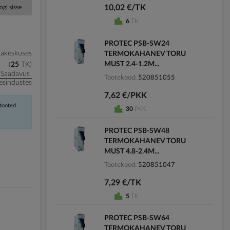
10,02 €/TK
ogi sisse
6
TK
PROTEC PSB-SW24
kakeskuses
TERMOKAHANEV TORU
MUST 2.4-1.2M...
25
TK
Saadavus
Tootekood
520851055
esindustes
7,62 €/PKK
 tooted
30
PKK
PROTEC PSB-SW48
TERMOKAHANEV TORU
MUST 4.8-2.4M...
Tootekood
520851047
7,29 €/TK
5
TK
PROTEC PSB-SW64
TERMOKAHANEV TORU