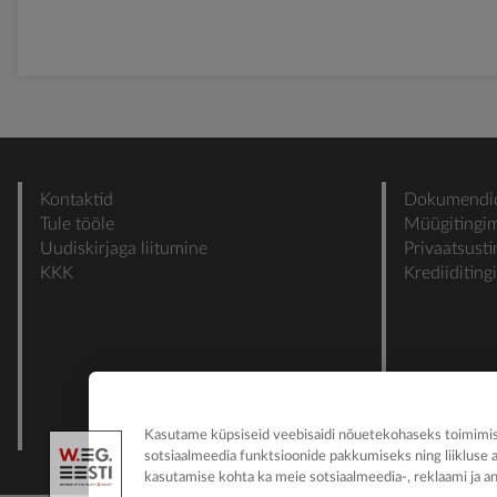
Kontaktid
Dokumendi
Tule tööle
Müügitingi
Uudiskirjaga liitumine
Privaatsust
KKK
Krediiditin
Kasutame küpsiseid veebisaidi nõuetekohaseks toimimise
sotsiaalmeedia funktsioonide pakkumiseks ning liikluse 
kasutamise kohta ka meie sotsiaalmeedia-, reklaami ja an