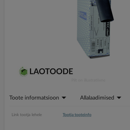
gallery
Skip
Pilt on illustratiivne
to
the
Toote informatsioon
Allalaadimised
beginning
of
the
images
Link tootja lehele
Tootja tooteinfo
gallery