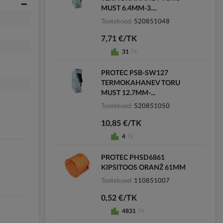
MUST 6.4MM-3....
Tootekood
520851048
7,71 €/TK
31
TK
PROTEC PSB-SW127
TERMOKAHANEV TORU
MUST 12.7MM-...
Tootekood
520851050
10,85 €/TK
4
TK
PROTEC PHSD6861
KIPSITOOS ORANŽ 61MM
Tootekood
110851007
0,52 €/TK
4831
TK