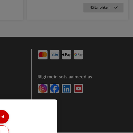
Näita rohkem
Jälgi meid sotsiaalmeedias
7244011
sed
d