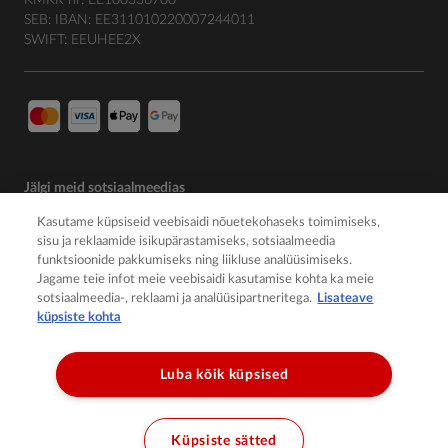
SEB: IBAN: EE311010220007244011
SWIFT: EEUHEE2X
Jälgi meid sotsiaalmeedias
Kasutame küpsiseid veebisaidi nõuetekohaseks toimimiseks,
sisu ja reklaamide isikupärastamiseks, sotsiaalmeedia
funktsioonide pakkumiseks ning liikluse analüüsimiseks.
Jagame teie infot meie veebisaidi kasutamise kohta ka meie
sotsiaalmeedia-, reklaami ja analüüsipartneritega.
Lisateave
küpsiste kohta
Luba kõik küpsised
© 2026 Member of the Würth Group
Küpsiste sätted