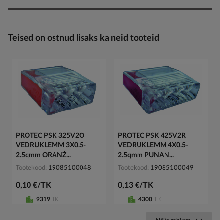
Teised on ostnud lisaks ka neid tooteid
PROTEC PSK 325V2O
PROTEC PSK 425V2R
VEDRUKLEMM 3X0.5-
VEDRUKLEMM 4X0.5-
2.5qmm ORANŹ...
2.5qmm PUNAN...
Tootekood
19085100048
Tootekood
19085100049
0,10 €/TK
0,13 €/TK
9319
TK
4300
TK
Näita rohkem