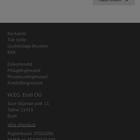
Kontaktid
Tule tööle
Uudiskirjaga liitumine
KKK
Dokumendid
Müügitingimused
Privaatsustingimused
Krediiditingimused
W.EG. Eesti OÜ
Suur-Sõjamäe põik 11
Tallinn 11415
Eesti
Võta ühendust
Registrikood: 10326286
KMKR nr: EE100336700