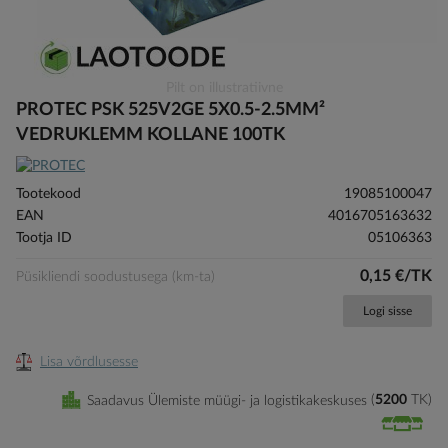
Skip
Pilt on illustratiivne
to
PROTEC PSK 525V2GE 5X0.5-2.5MM²
the
VEDRUKLEMM KOLLANE 100TK
beginning
of
the
Tootekood
19085100047
images
EAN
4016705163632
gallery
Tootja ID
05106363
0,15 €/TK
Püsikliendi soodustusega (km-ta)
Logi sisse
Lisa võrdlusesse
Saadavus Ülemiste müügi- ja logistikakeskuses
5200
TK