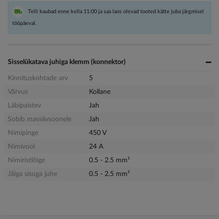
Telli kaubad enne kella 11:00 ja saa laos olevad tooted kätte juba järgmisel
tööpäeval.
Sisselükatava juhiga klemm (konnektor)
Kinnituskohtade arv
5
Värvus
Kollane
Läbipaistev
Jah
Sobib massiivsoonele
Jah
Nimipinge
450 V
Nimivool
24 A
Nimiristlõige
0.5 - 2.5 mm²
Jäiga sisuga juhe
0.5 - 2.5 mm²