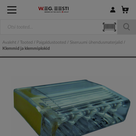
Logi sisse / R
Avaleht
Tooted
Paigaldustooted
Siseruumi ühendusmaterjalid
Klemmid ja klemmiplokid
Skip
to
the
end
of
the
images
gallery