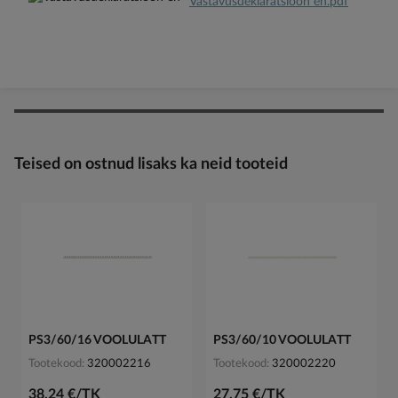
Vastavusdeklaratsioon en.pdf
Teised on ostnud lisaks ka neid tooteid
PS3/60/16 VOOLULATT
PS3/60/10 VOOLULATT
Tootekood
320002216
Tootekood
320002220
38,24 €/TK
27,75 €/TK