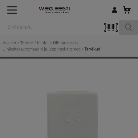
Logi sisse / R
Avaleht
Tooted
Kilbid ja kilbitarvikud
Liinikaitseautomaadid ja ülepingekaitsmed
Tarvikud
Skip
to
the
end
of
the
images
gallery