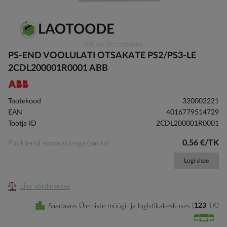
Skip
Pilt on illustratiivne
to
PS-END VOOLULATI OTSAKATE PS2/PS3-LE
the
2CDL200001R0001 ABB
beginning
of
the
Tootekood
320002221
images
EAN
4016779514729
gallery
Tootja ID
2CDL200001R0001
0,56 €/TK
Püsikliendi soodustusega (km-ta)
Logi sisse
Lisa võrdlusesse
Saadavus Ülemiste müügi- ja logistikakeskuses
123
TK