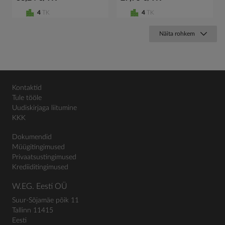
4
TK
4
TK
Näita rohkem
Kontaktid
Tule tööle
Uudiskirjaga liitumine
KKK
Dokumendid
Müügitingimused
Privaatsustingimused
Krediiditingimused
W.EG. Eesti OÜ
Suur-Sõjamäe põik 11
Tallinn 11415
Eesti