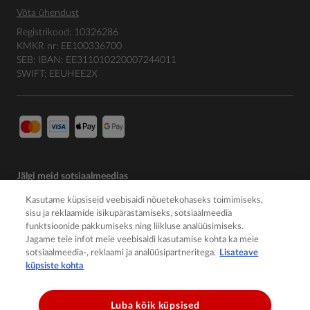
Võta ühendust
Registrikood: 10326286
KMKR nr: EE100336700
SEB: IBAN: EE311010220007244011
SWIFT: EEUHEE2X
Jälgi meid sotsiaalmeedias
Kasutame küpsiseid veebisaidi nõuetekohaseks toimimiseks,
sisu ja reklaamide isikupärastamiseks, sotsiaalmeedia
funktsioonide pakkumiseks ning liikluse analüüsimiseks.
Jagame teie infot meie veebisaidi kasutamise kohta ka meie
sotsiaalmeedia-, reklaami ja analüüsipartneritega.
Lisateave
küpsiste kohta
Luba kõik küpsised