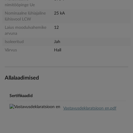
nimitööpinge Ue
Nominaalne lühiajaline
25 kA
lühisvool LCW
Laius moodulvahemike
12
arvuna
Isoleeritud
Jah
Värvus
Hall
Allalaadimised
Sertifikaadid
Vastavusdeklaratsioon en.pdf