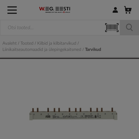
Logi sisse / R
Avaleht
Tooted
Kilbid ja kilbitarvikud
Liinikaitseautomaadid ja ülepingekaitsmed
Tarvikud
Skip
to
the
end
of
the
images
gallery