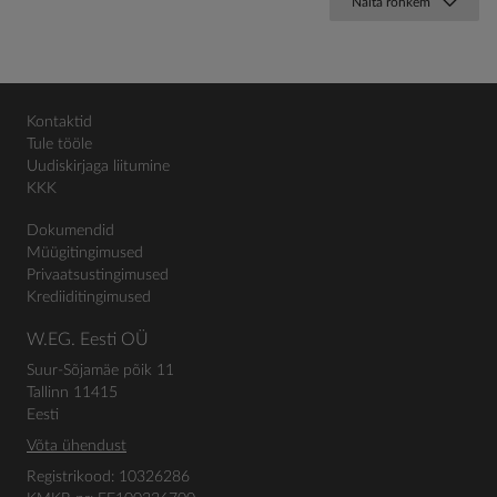
Näita rohkem
Kontaktid
Tule tööle
Uudiskirjaga liitumine
KKK
Dokumendid
Müügitingimused
Privaatsustingimused
Krediiditingimused
W.EG. Eesti OÜ
Suur-Sõjamäe põik 11
Tallinn 11415
Eesti
Võta ühendust
Registrikood: 10326286