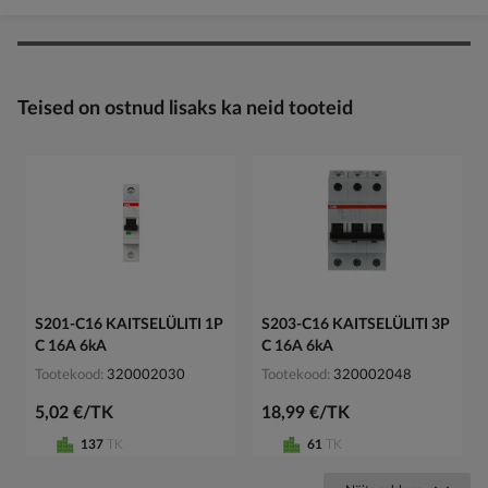
Teised on ostnud lisaks ka neid tooteid
S201-C16 KAITSELÜLITI 1P
S203-C16 KAITSELÜLITI 3P
C 16A 6kA
C 16A 6kA
Tootekood
320002030
Tootekood
320002048
5,02 €/TK
18,99 €/TK
137
TK
61
TK