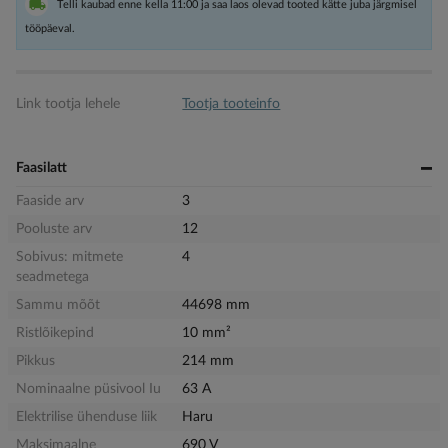
Telli kaubad enne kella 11:00 ja saa laos olevad tooted kätte juba järgmisel
tööpäeval.
Link tootja lehele
Tootja tooteinfo
Faasilatt
Faaside arv
3
Pooluste arv
12
Sobivus: mitmete
4
seadmetega
Sammu mõõt
44698 mm
Ristlõikepind
10 mm²
Pikkus
214 mm
Nominaalne püsivool Iu
63 A
Elektrilise ühenduse liik
Haru
Maksimaalne
690 V