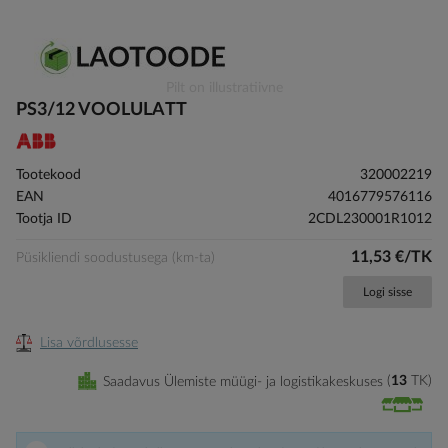
Skip
Pilt on illustratiivne
to
PS3/12 VOOLULATT
the
beginning
of
Tootekood
320002219
the
EAN
4016779576116
images
Tootja ID
2CDL230001R1012
gallery
11,53 €/TK
Püsikliendi soodustusega (km-ta)
Logi sisse
Lisa võrdlusesse
Saadavus Ülemiste müügi- ja logistikakeskuses
13
TK