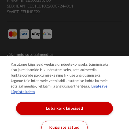
KMKR nr: EE100336700
SEB: IBAN: EE311010220007244011
SWIFT: EEUHEE2X
Jälgi meid sotsiaalmeedias
Kasutame küpsiseid veebisaidi nõuetekohaseks toimimiseks,
sisu ja reklaamide isikupärastamiseks, sotsiaalmeedia
funktsioonide pakkumiseks ning liikluse analüüsimiseks.
Jagame teie infot meie veebisaidi kasutamise kohta ka meie
sotsiaalmeedia-, reklaami ja analüüsipartneritega.
Lisateave
küpsiste kohta
Luba kõik küpsised
© 2026 Member of the Würth Group
Küpsiste sätted